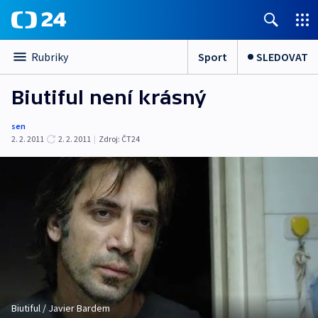
Sport
SLEDOVAT
Rubriky
Biutiful není krásný
sen
2. 2. 2011
2. 2. 2011
|
Zdroj:
ČT24
Biutiful / Javier Bardem