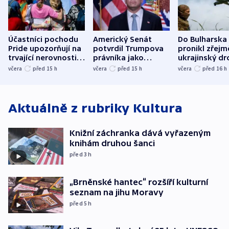
Účastníci pochodu
Americký Senát
Do Bulharska
Pride upozorňují na
potvrdil Trumpova
pronikl zřejm
trvající nerovnosti i
právníka jako
ukrajinský dr
společenskou
ministra
explodoval k
včera
před 15
h
včera
před 15
h
včera
před 16
h
atmosféru
spravedlnosti
od plynovod
Aktuálně z rubriky
Kultura
Knižní záchranka dává vyřazeným
knihám druhou šanci
před 3
h
„Brněnské hantec“ rozšíří kulturní
seznam na jihu Moravy
před 5
h