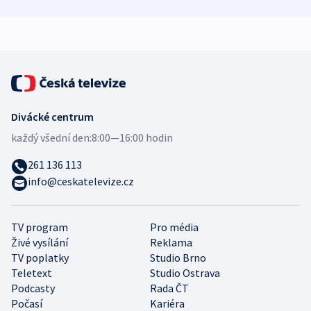
zdravotní rady
bezpečnostní
mezinárodní 
expert
Divácké centrum
každý všední den:
8:00—16:00 hodin
261 136 113
info@ceskatelevize.cz
TV program
Pro média
Živé vysílání
Reklama
TV poplatky
Studio Brno
Teletext
Studio Ostrava
Podcasty
Rada ČT
Počasí
Kariéra