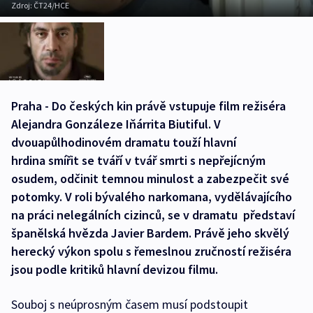
Zdroj:
ČT24/HCE
Praha - Do českých kin právě vstupuje film režiséra
Alejandra Gonzáleze Iňárrita Biutiful. V
dvouapůlhodinovém dramatu touží hlavní
hrdina smířit se tváří v tvář smrti s nepřejícným
osudem, odčinit temnou minulost a zabezpečit své
potomky. V roli bývalého narkomana, vydělávajícího
na práci nelegálních cizinců, se v dramatu představí
španělská hvězda Javier Bardem. Právě jeho skvělý
herecký výkon spolu s řemeslnou zručností režiséra
jsou podle kritiků hlavní devizou filmu.
Souboj s neúprosným časem musí podstoupit