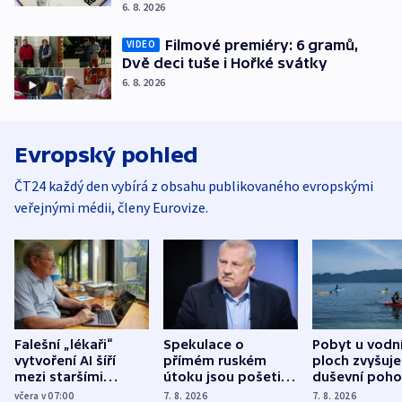
6. 8. 2026
Filmové premiéry: 6 gramů,
VIDEO
Dvě deci tuše i Hořké svátky
6. 8. 2026
Evropský pohled
ČT24 každý den vybírá z obsahu publikovaného evropskými
veřejnými médii, členy Eurovize.
Falešní „lékaři“
Spekulace o
Pobyt u vodn
vytvoření AI šíří
přímém ruském
ploch zvyšuje
mezi staršími
útoku jsou pošetilé,
duševní poho
Poláky nebezpečné
míní estonský
ukázala
včera v 07:00
7. 8. 2026
7. 8. 2026