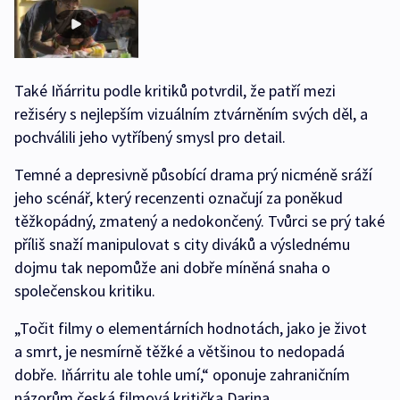
Také Iňárritu podle kritiků potvrdil, že patří mezi
režiséry s nejlepším vizuálním ztvárněním svých děl, a
pochválili jeho vytříbený smysl pro detail.
Temné a depresivně působící drama prý nicméně sráží
jeho scénář, který recenzenti označují za poněkud
těžkopádný, zmatený a nedokončený. Tvůrci se prý také
příliš snaží manipulovat s city diváků a výslednému
dojmu tak nepomůže ani dobře míněná snaha o
společenskou kritiku.
„Točit filmy o elementárních hodnotách, jako je život
a smrt, je nesmírně těžké a většinou to nedopadá
dobře. Iňárritu ale tohle umí,“ oponuje zahraničním
názorům česká filmová kritička Darina