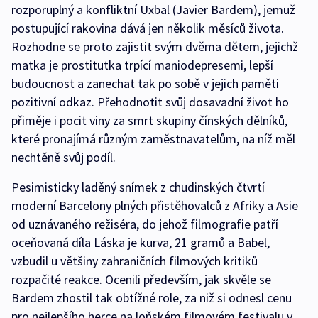
rozporuplný a konfliktní Uxbal (Javier Bardem), jemuž
postupující rakovina dává jen několik měsíců života.
Rozhodne se proto zajistit svým dvěma dětem, jejichž
matka je prostitutka trpící maniodepresemi, lepší
budoucnost a zanechat tak po sobě v jejich paměti
pozitivní odkaz. Přehodnotit svůj dosavadní život ho
přiměje i pocit viny za smrt skupiny čínských dělníků,
které pronajímá různým zaměstnavatelům, na níž měl
nechtěně svůj podíl.
Pesimisticky laděný snímek z chudinských čtvrtí
moderní Barcelony plných přistěhovalců z Afriky a Asie
od uznávaného režiséra, do jehož filmografie patří
oceňovaná díla Láska je kurva, 21 gramů a Babel,
vzbudil u většiny zahraničních filmových kritiků
rozpačité reakce. Ocenili především, jak skvěle se
Bardem zhostil tak obtížné role, za niž si odnesl cenu
pro nejlepšího herce na loňském filmovém festivalu v