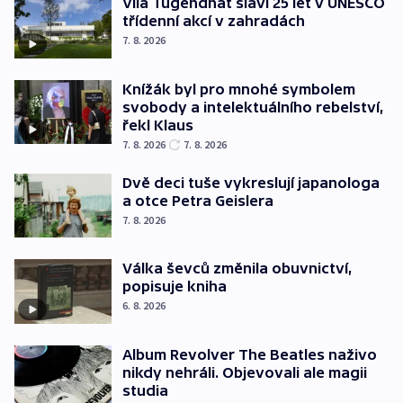
Vila Tugendhat slaví 25 let v UNESCO
třídenní akcí v zahradách
7. 8. 2026
Knížák byl pro mnohé symbolem
svobody a intelektuálního rebelství,
řekl Klaus
7. 8. 2026
7. 8. 2026
Dvě deci tuše vykreslují japanologa
a otce Petra Geislera
7. 8. 2026
Válka ševců změnila obuvnictví,
popisuje kniha
6. 8. 2026
Album Revolver The Beatles naživo
nikdy nehráli. Objevovali ale magii
studia