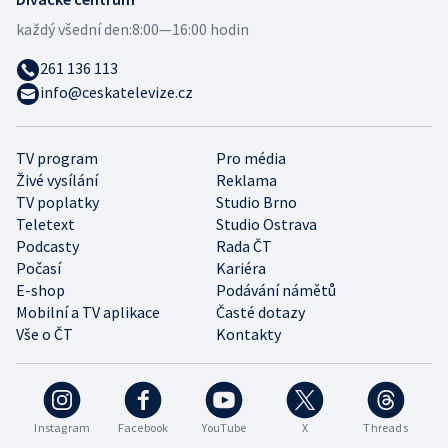
každý všední den:
8:00—16:00 hodin
261 136 113
info@ceskatelevize.cz
TV program
Pro média
Živé vysílání
Reklama
TV poplatky
Studio Brno
Teletext
Studio Ostrava
Podcasty
Rada ČT
Počasí
Kariéra
E-shop
Podávání námětů
Mobilní a TV aplikace
Časté dotazy
Vše o ČT
Kontakty
Instagram
Facebook
YouTube
X
Threads