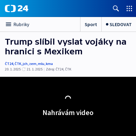
Sport
SLEDOVAT
Rubriky
Trump slíbil vyslat vojáky na
hranici s Mexikem
ČT24
,
ČTK
,
jch
,
zem
,
mlu
,
kma
20. 1. 2025
21. 1. 2025
|
Zdroj:
ČT24
,
ČTK
Nahrávám video