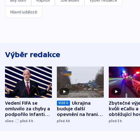
Bílý dům
Kapitol
Joe Biden
Výběr redakce
Hlavní události
Výběr redakce
Vedení FIFA se
Ukrajina
Zbytečné výj
VIDEO
omluvilo za chyby a
buduje další
kvůli eCallu a
podpořilo Infantina.
opevnění na hranici
obtěžující ho
UEFA trvá na
s Běloruskem
zdržují záchr
včera
před 4
h
před 4
h
před 5
h
bojkotu