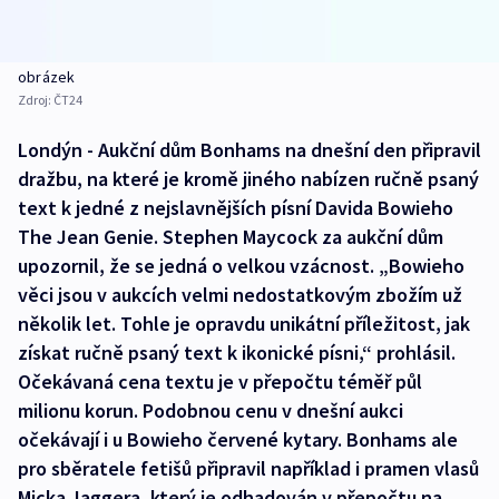
obrázek
Zdroj:
ČT24
Londýn - Aukční dům Bonhams na dnešní den připravil
dražbu, na které je kromě jiného nabízen ručně psaný
text k jedné z nejslavnějších písní Davida Bowieho
The Jean Genie. Stephen Maycock za aukční dům
upozornil, že se jedná o velkou vzácnost. „Bowieho
věci jsou v aukcích velmi nedostatkovým zbožím už
několik let. Tohle je opravdu unikátní příležitost, jak
získat ručně psaný text k ikonické písni,“ prohlásil.
Očekávaná cena textu je v přepočtu téměř půl
milionu korun. Podobnou cenu v dnešní aukci
očekávají i u Bowieho červené kytary. Bonhams ale
pro sběratele fetišů připravil například i pramen vlasů
Micka Jaggera, který je odhadován v přepočtu na