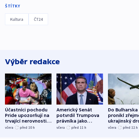
ŠTÍTKY
Kultura
ČT24
Výběr redakce
Účastníci pochodu
Americký Senát
Do Bulharska
Pride upozorňují na
potvrdil Trumpova
pronikl zřejm
trvající nerovnosti i
právníka jako
ukrajinský dr
společenskou
ministra
explodoval k
včera
před 10
h
včera
před 11
h
včera
před 12
h
atmosféru
spravedlnosti
od plynovod