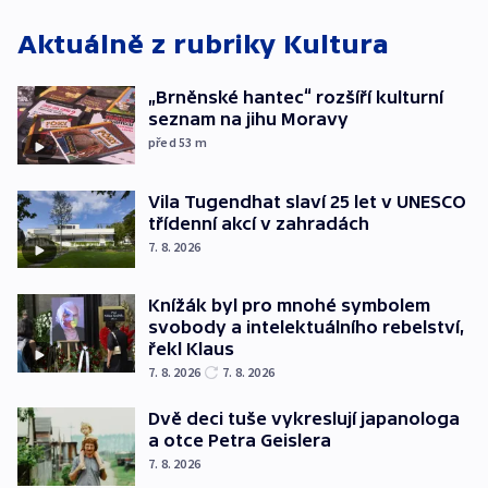
Aktuálně z rubriky
Kultura
„Brněnské hantec“ rozšíří kulturní
seznam na jihu Moravy
před 53
m
Vila Tugendhat slaví 25 let v UNESCO
třídenní akcí v zahradách
7. 8. 2026
Knížák byl pro mnohé symbolem
svobody a intelektuálního rebelství,
řekl Klaus
7. 8. 2026
7. 8. 2026
Dvě deci tuše vykreslují japanologa
a otce Petra Geislera
7. 8. 2026