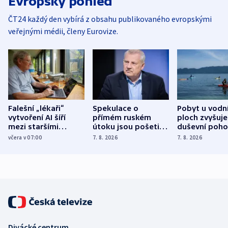
Evropský pohled
ČT24 každý den vybírá z obsahu publikovaného evropskými
veřejnými médii, členy Eurovize.
Falešní „lékaři“
Spekulace o
Pobyt u vodn
vytvoření AI šíří
přímém ruském
ploch zvyšuje
mezi staršími
útoku jsou pošetilé,
duševní poho
Poláky nebezpečné
míní estonský
ukázala
včera v 07:00
7. 8. 2026
7. 8. 2026
zdravotní rady
bezpečnostní
mezinárodní 
expert
Divácké centrum