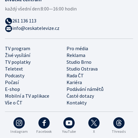
každý všední den:
8:00—16:00 hodin
261 136 113
info@ceskatelevize.cz
TV program
Pro média
Živé vysílání
Reklama
TV poplatky
Studio Brno
Teletext
Studio Ostrava
Podcasty
Rada ČT
Počasí
Kariéra
E-shop
Podávání námětů
Mobilní a TV aplikace
Časté dotazy
Vše o ČT
Kontakty
Instagram
Facebook
YouTube
X
Threads