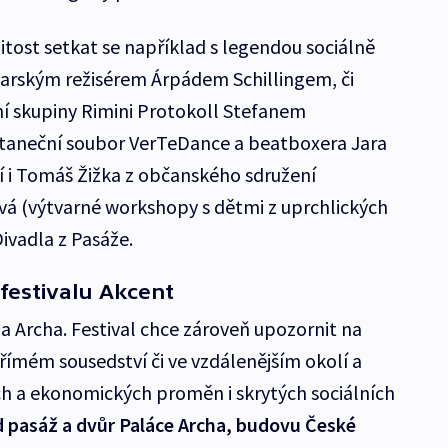
žitost setkat se například s legendou sociálně
rským režisérem Árpádem Schillingem, či
ní skupiny Rimini Protokoll Stefanem
l taneční soubor VerTeDance a beatboxera Jara
ví i Tomáš Žižka z občanského sdružení
 (výtvarné workshopy s dětmi z uprchlických
ivadla z Pasáže.
festivalu Akcent
a Archa. Festival chce zároveň upozornit na
přímém sousedství či ve vzdálenějším okolí a
ch a ekonomických proměn i skrytých sociálních
 pasáž a dvůr Paláce Archa, budovu České