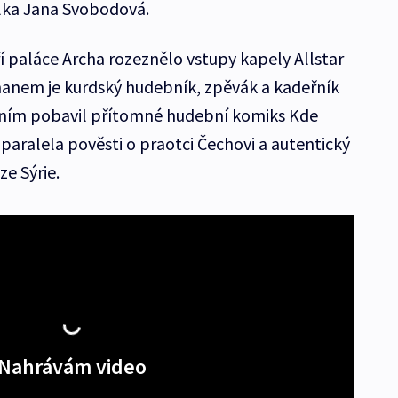
lka Jana Svobodová.
ří paláce Archa rozeznělo vstupy kapely Allstar
manem je kurdský hudebník, zpěvák a kadeřník
ením pobavil přítomné hudební komiks Kde
paralela pověsti o praotci Čechovi a autentický
e Sýrie.
Nahrávám video