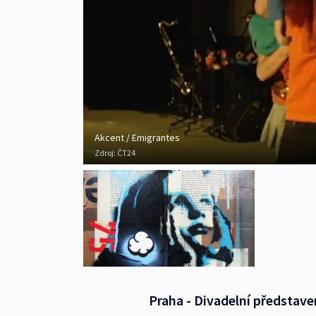
Akcent / Emigrantes
Zdroj:
ČT24
Praha - Divadelní představe