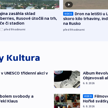
jina zasáhla sklad
Dron na letišti u 
VIDEO
berries, Rusové útočili na trh,
skoro kilo trhaviny, ind
če či stadion
na Rusko
před 9
hodinami
před 9
hodinami
ky
Kultura
t v UNESCO třídenní akcí v
Album Revolv
Objevovali al
6. 8. 2026
mbolem svobody a
Filmov
VIDEO
řekl Klaus
Hořké svátk
6. 8. 2026