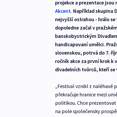
projekce a prezentace jsou 
Akcent
. Například skupina 
nejvyšší ostrahou - hrálo se
dopoledne začal v pražském 
banskobystrickým Divadlem
handicapovaní umělci. Pražs
slovenskou, potrvá do 7. říj
ročník akce za první krok k
divadelních tvůrců, kteří s
„Festival vznikl z naléhavé 
překračuje hranice mezi um
politikou. Chce prezentovat 
na pole společensky prospěšn