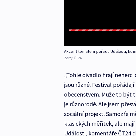
Akcent tématem pořadu Události, ko
Zdroj:
ČT24
„Tohle divadlo hrají neherci
jsou různé. Festival pořádají
obecenstvem. Může to být t
je různorodé. Ale jsem přes
sociální projekt. Samozřejm
klasických měřítek, ale maj
Události, komentáře ČT24 dr