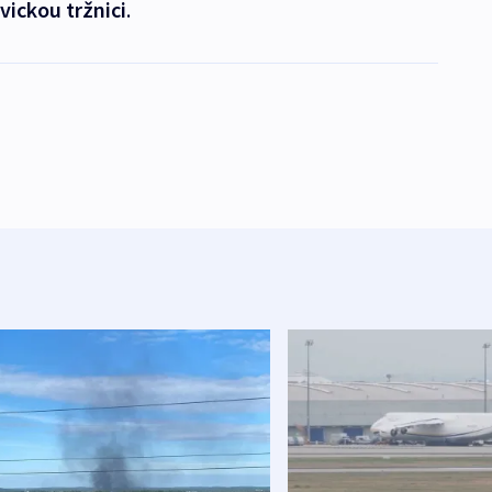
vickou tržnici
.