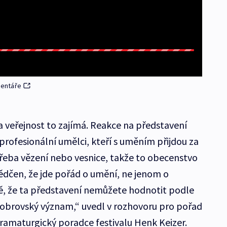
mentáře
 a veřejnost to zajímá. Reakce na představení
 profesionální umělci, kteří s uměním přijdou za
řeba vězení nebo vesnice, takže to obecenstvo
vědčen, že jde pořád o umění, ne jenom o
ě, že ta představení nemůžete hodnotit podle
í obrovský význam,“ uvedl v rozhovoru pro pořad
amaturgický poradce festivalu Henk Keizer.