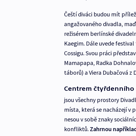
Čeští diváci budou mít příle
angažovaného divadla, maďa
režisérem berlínské divadel
Kaegim. Dále uvede festiva
Cossigu. Svou práci předsta
Mamapapa, Radka Dohnalová
táborů) a Viera Dubačová z D
Centrem čtyřdenního 
jsou všechny prostory Divadl
místa, která se nacházejí v 
nesou v sobě znaky sociální
konfliktů.
Zahrnou například