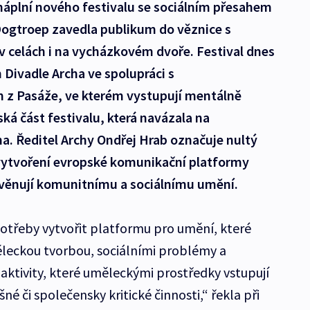
náplní nového festivalu se sociálním přesahem
Dogtroep zavedla publikum do věznice s
 v celách i na vycházkovém dvoře. Festival dnes
Divadle Archa ve spolupráci s
 z Pasáže, ve kterém vystupují mentálně
ká část festivalu, která navázala na
na. Ředitel Archy Ondřej Hrab označuje nultý
 vytvoření evropské komunikační platformy
e věnují komunitnímu a sociálnímu umění.
potřeby vytvořit platformu pro umění, které
ěleckou tvorbou, sociálními problémy a
aktivity, které uměleckými prostředky vstupují
é či společensky kritické činnosti,“ řekla při