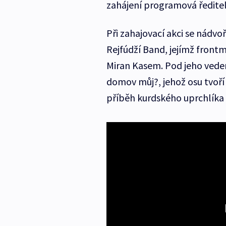
zahájení programová ředite
Při zahajovací akci se nádvo
Rejfúdží Band, jejímž front
Miran Kasem. Pod jeho ved
domov můj?, jehož osu tvoří 
příběh kurdského uprchlíka z