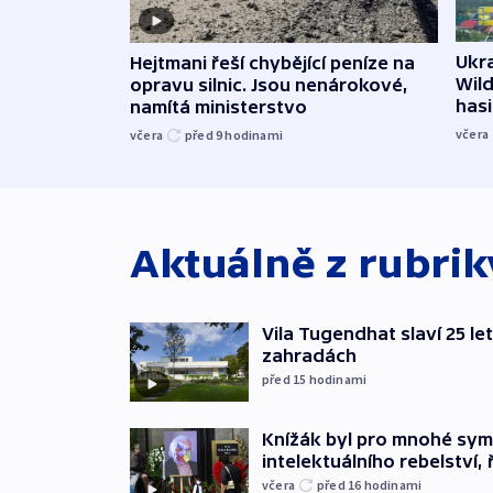
Ukra
Hejtmani řeší chybějící peníze na
Wild
opravu silnic. Jsou nenárokové,
hasi
namítá ministerstvo
včera
včera
před 9
hodinami
Aktuálně z rubri
Vila Tugendhat slaví 25 le
zahradách
před 15
hodinami
Knížák byl pro mnohé sy
intelektuálního rebelství, 
včera
před 16
hodinami