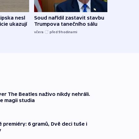
Lipska nesl
Soud nařídil zastavit stavbu
Žido
icie ukazují
Trumpova tanečního sálu
břehu
kriti
včera
před 9
hodinami
před 9
er The Beatles naživo nikdy nehráli.
e magii studia
é premiéry: 6 gramů, Dvě deci tuše i
y