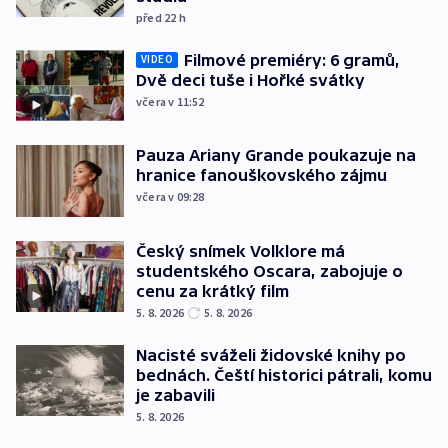
před 22
h
Filmové premiéry: 6 gramů,
VIDEO
Dvě deci tuše i Hořké svátky
včera v 11:52
Pauza Ariany Grande poukazuje na
hranice fanouškovského zájmu
včera v 09:28
Český snímek Volklore má
studentského Oscara, zabojuje o
cenu za krátký film
5. 8. 2026
5. 8. 2026
Nacisté sváželi židovské knihy po
bednách. Čeští historici pátrali, komu
je zabavili
5. 8. 2026