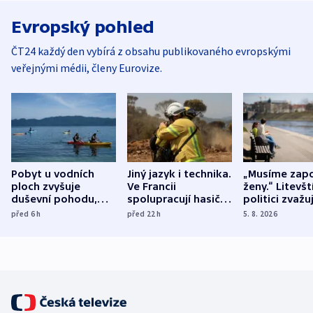
Evropský pohled
ČT24 každý den vybírá z obsahu publikovaného evropskými
veřejnými médii, členy Eurovize.
Pobyt u vodních
Jiný jazyk i technika.
„Musíme zapo
ploch zvyšuje
Ve Francii
ženy.“ Litevšt
duševní pohodu,
spolupracují hasiči z
politici zvažuj
ukázala
různých zemí
dohodu o
před 6
h
před 22
h
5. 8. 2026
mezinárodní studie
demografii