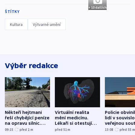
+ 10 dalších
ŠTÍTKY
Kultura
Výtvarné umění
Výběr redakce
Někteří hejtmani
Virtuální realita
Policie obvini
řeší chybějící peníze
mění medicínu.
lidí v souvislo
na opravu silnic.
Lékaři si otestují
veřejnou sout
Údržba je v gesci
každý řez, říká
Správy železn
09:15
před 2
m
před 51
m
13:08
před 55
krajů, tvrdí resort
český expert