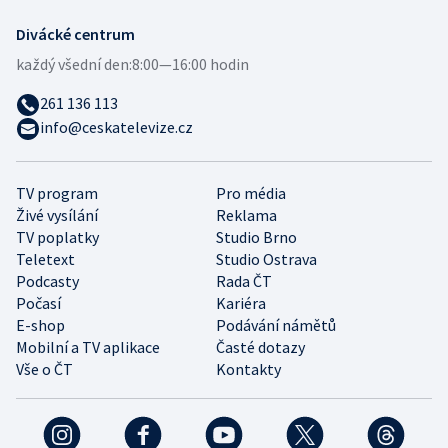
Divácké centrum
každý všední den:
8:00—16:00 hodin
261 136 113
info@ceskatelevize.cz
TV program
Pro média
Živé vysílání
Reklama
TV poplatky
Studio Brno
Teletext
Studio Ostrava
Podcasty
Rada ČT
Počasí
Kariéra
E-shop
Podávání námětů
Mobilní a TV aplikace
Časté dotazy
Vše o ČT
Kontakty