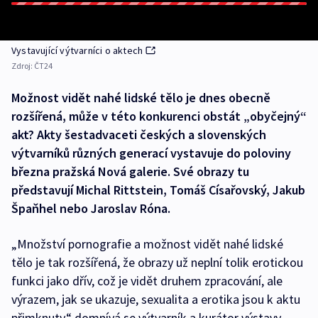
Vystavující výtvarníci o aktech
Zdroj:
ČT24
Možnost vidět nahé lidské tělo je dnes obecně
rozšířená, může v této konkurenci obstát „obyčejný“
akt? Akty šestadvaceti českých a slovenských
výtvarníků různých generací vystavuje do poloviny
března pražská Nová galerie. Své obrazy tu
představují Michal Rittstein, Tomáš Císařovský, Jakub
Špaňhel nebo Jaroslav Róna.
„Množství pornografie a možnost vidět nahé lidské
tělo je tak rozšířená, že obrazy už neplní tolik erotickou
funkci jako dřív, což je vidět druhem zpracování, ale
výrazem, jak se ukazuje, sexualita a erotika jsou k aktu
přimknuty,“ domnívá se výtvarník a kurátor výstavy