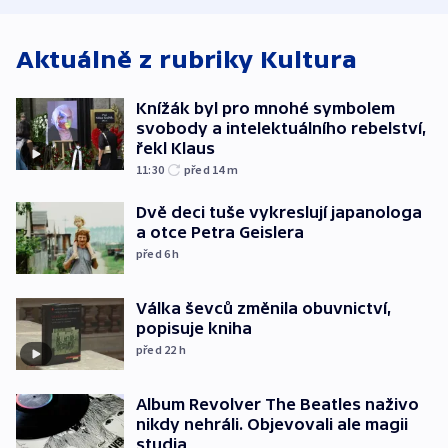
Aktuálně z rubriky
Kultura
Knížák byl pro mnohé symbolem
svobody a intelektuálního rebelství,
řekl Klaus
11:30
před 14
m
Dvě deci tuše vykreslují japanologa
a otce Petra Geislera
před 6
h
Válka ševců změnila obuvnictví,
popisuje kniha
před 22
h
Album Revolver The Beatles naživo
nikdy nehráli. Objevovali ale magii
studia