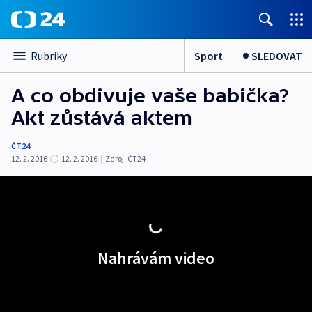
Sport
SLEDOVAT
Rubriky
A co obdivuje vaše babička?
Akt zůstává aktem
ČT24
12. 2. 2016
12. 2. 2016
|
Zdroj:
ČT24
Nahrávám video