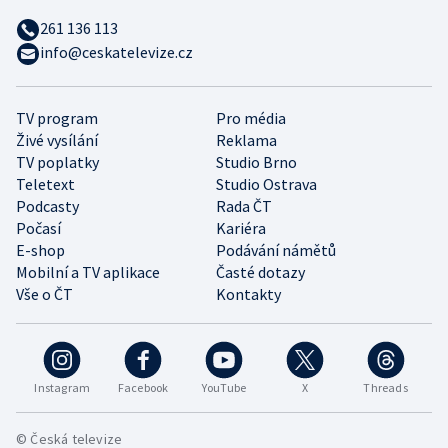
261 136 113
info@ceskatelevize.cz
TV program
Pro média
Živé vysílání
Reklama
TV poplatky
Studio Brno
Teletext
Studio Ostrava
Podcasty
Rada ČT
Počasí
Kariéra
E-shop
Podávání námětů
Mobilní a TV aplikace
Časté dotazy
Vše o ČT
Kontakty
Instagram
Facebook
YouTube
X
Threads
© Česká televize