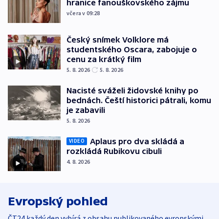
hranice fanouškovského zájmu
včera v 09:28
Český snímek Volklore má
studentského Oscara, zabojuje o
cenu za krátký film
5. 8. 2026
5. 8. 2026
Nacisté sváželi židovské knihy po
bednách. Čeští historici pátrali, komu
je zabavili
5. 8. 2026
Aplaus pro dva skládá a
VIDEO
rozkládá Rubikovu cibuli
4. 8. 2026
Evropský pohled
ČT24 každý den vybírá z obsahu publikovaného evropskými