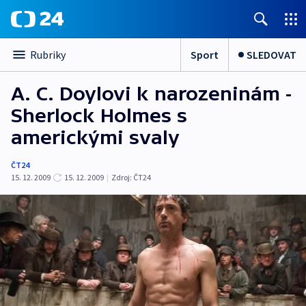
Sport
SLEDOVAT
Rubriky
A. C. Doylovi k narozeninám -
Sherlock Holmes s
americkými svaly
ČT24
15. 12. 2009
15. 12. 2009
|
Zdroj:
ČT24