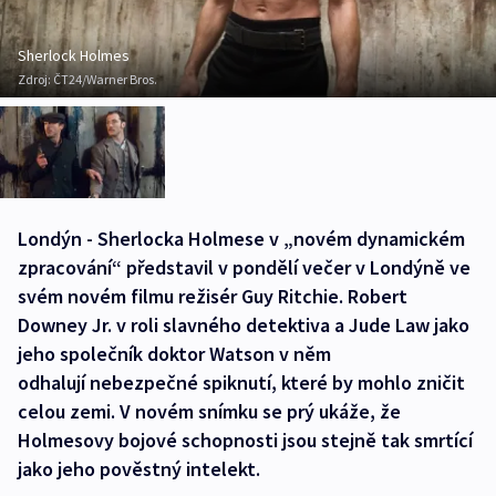
Sherlock Holmes
Zdroj:
ČT24/Warner Bros.
Londýn - Sherlocka Holmese v „novém dynamickém
zpracování“ představil v pondělí večer v Londýně ve
svém novém filmu režisér Guy Ritchie. Robert
Downey Jr. v roli slavného detektiva a Jude Law jako
jeho společník doktor Watson v něm
odhalují nebezpečné spiknutí, které by mohlo zničit
celou zemi. V novém snímku se prý ukáže, že
Holmesovy bojové schopnosti jsou stejně tak smrtící
jako jeho pověstný intelekt.