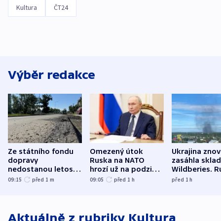
Kultura
ČT24
Výběr redakce
Ze státního fondu
Omezený útok
Ukrajina zno
dopravy
Ruska na NATO
zasáhla skla
nedostanou letos
hrozí už na podzim,
Wildberies. 
kraje na silnice ani
varují tajné služby
útočili v Cha
09:15
před 1
m
09:05
před 1
h
před 1
h
korunu, řekl Půta
USA
oblasti
Aktuálně z rubriky
Kultura