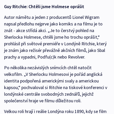
Guy Ritchie: Chtěli jsme Holmese oprášit
Autor námětu a jeden z producentů Lionel Wigram
napsal předlohu nejprve jako komiks a na filmu je to
znát - akce střídá akci. „Je to čerstvý pohled na
Sherlocka Holmese, chtěli jsme ho trochu oprášit,“
prohlásil při světové premiéře v Londýně Ritchie, který
je znám jako režisér převážně akčních filmů, jako Sbal
prachy a vypadni, Podfu(c)k nebo Revolver.
Po několika nezávislých snímcích chtěl natočit
velkofilm. „V Sherlocku Holmesovi je pořád anglická
identita podpořená americkými svaly a americkou
kapsou,“ pochvaloval si Ritchie na tiskové konferenci v
londýnské centrále svobodných zednářů, jejichž
společenství hraje ve filmu důležitou roli.
Velkou roli hrají i reálie Londýna roku 1890, kdy se film