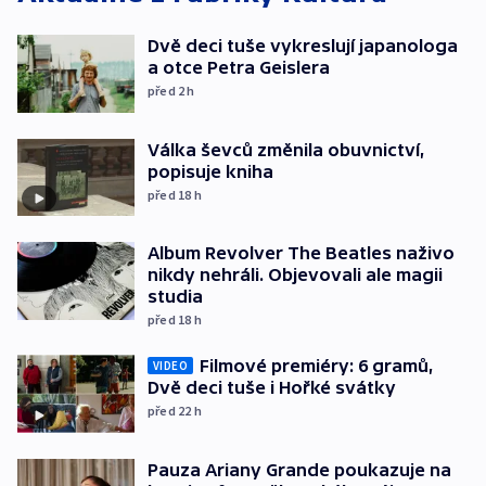
Dvě deci tuše vykreslují japanologa
a otce Petra Geislera
před 2
h
Válka ševců změnila obuvnictví,
popisuje kniha
před 18
h
Album Revolver The Beatles naživo
nikdy nehráli. Objevovali ale magii
studia
před 18
h
Filmové premiéry: 6 gramů,
VIDEO
Dvě deci tuše i Hořké svátky
před 22
h
Pauza Ariany Grande poukazuje na