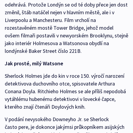
odehrává. Protože Londýn se od té doby přece jen dost
změnil, štáb natáčel nejen v hlavním městě, ale i v
Liverpoolu a Manchesteru. Film vrcholí na
rozestavěném mostě Tower Bridge, jehož model
ovšem filmaři postavili v newyorském Brooklynu, stejně
jako interiér Holmesova a Watsonova obydlí na
londýnské Baker Street číslo 221B.
Jak prosté, milý Watsone
Sherlock Holmes jde do kin v roce 150. výročí narození
detektivova duchovního otce, spisovatele Arthura
Conana Doyla. Ritchieho Holmes se ale příliš nepodobá
vytáhlému hubenému detektivovi v lovecké čapce,
kterého znají čtenáři Doylových knih.
V podání nevysokého Downeyho Jr. se Sherlock
často pere, je dokonce jakýmsi průkopníkem asijských