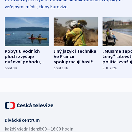
veřejnými médii, členy Eurovize.
Pobyt u vodních
Jiný jazyk i technika.
„Musíme zapo
ploch zvyšuje
Ve Francii
ženy.“ Litevšt
duševní pohodu,
spolupracují hasiči z
politici zvažuj
ukázala
různých zemí
dohodu o
před 3
h
před 19
h
5. 8. 2026
mezinárodní studie
demografii
Divácké centrum
každý všední den:
8:00—16:00 hodin