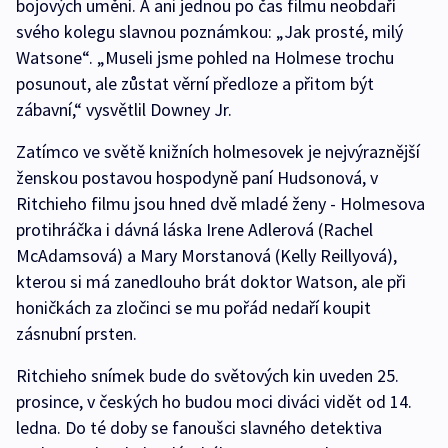
bojových umění. A ani jednou po čas filmu neobdaří
svého kolegu slavnou poznámkou: „Jak prosté, milý
Watsone“. „Museli jsme pohled na Holmese trochu
posunout, ale zůstat věrní předloze a přitom být
zábavní,“ vysvětlil Downey Jr.
Zatímco ve světě knižních holmesovek je nejvýraznější
ženskou postavou hospodyně paní Hudsonová, v
Ritchieho filmu jsou hned dvě mladé ženy - Holmesova
protihráčka i dávná láska Irene Adlerová (Rachel
McAdamsová) a Mary Morstanová (Kelly Reillyová),
kterou si má zanedlouho brát doktor Watson, ale při
honičkách za zločinci se mu pořád nedaří koupit
zásnubní prsten.
Ritchieho snímek bude do světových kin uveden 25.
prosince, v českých ho budou moci diváci vidět od 14.
ledna. Do té doby se fanoušci slavného detektiva