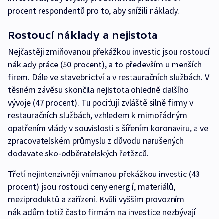
procent respondentů pro to, aby snížili náklady.
Rostoucí náklady a nejistota
Nejčastěji zmiňovanou překážkou investic jsou rostoucí
náklady práce (50 procent), a to především u menších
firem. Dále ve stavebnictví a v restauračních službách. V
těsném závěsu skončila nejistota ohledně dalšího
vývoje (47 procent). Tu pociťují zvláště silně firmy v
restauračních službách, vzhledem k mimořádným
opatřením vlády v souvislosti s šířením koronaviru, a ve
zpracovatelském průmyslu z důvodu narušených
dodavatelsko-odběratelských řetězců.
Třetí nejintenzivněji vnímanou překážkou investic (43
procent) jsou rostoucí ceny energií, materiálů,
meziproduktů a zařízení. Kvůli vyšším provozním
nákladům totiž často firmám na investice nezbývají