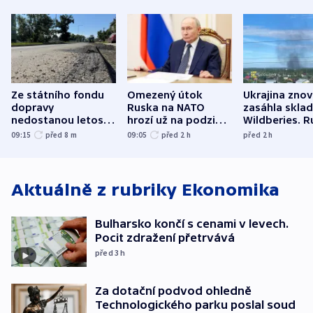
Ze státního fondu
Omezený útok
Ukrajina zno
dopravy
Ruska na NATO
zasáhla skla
nedostanou letos
hrozí už na podzim,
Wildberies. 
kraje na silnice ani
varují tajné služby
útočili v Cha
09:15
před 8
m
09:05
před 2
h
před 2
h
korunu, řekl Půta
USA
oblasti
Aktuálně z rubriky
Ekonomika
Bulharsko končí s cenami v levech.
Pocit zdražení přetrvává
před 3
h
Za dotační podvod ohledně
Technologického parku poslal soud