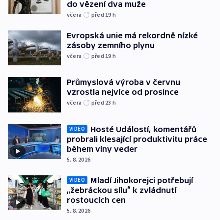
do vězení dva muže
včera
před 19
h
Evropská unie má rekordně nízké
zásoby zemního plynu
včera
před 19
h
Průmyslová výroba v červnu
vzrostla nejvíce od prosince
včera
před 23
h
Hosté Událostí, komentářů
VIDEO
probrali klesající produktivitu práce
během vlny veder
5. 8. 2026
Mladí Jihokorejci potřebují
VIDEO
„žebráckou sílu“ k zvládnutí
rostoucích cen
5. 8. 2026