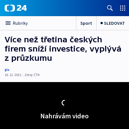
Sport
SLEDOVAT
Rubriky
Více než třetina českých
firem sníží investice, vyplývá
z průzkumu
gla
16. 12. 2021
|
Zdroj:
ČTK
Nahrávám video