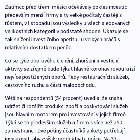
Zatímco před třemi měsíci očekávaly pokles investic
především menší firmy a ty velké počítaly častěji s
růstem, v listopadu jsou výsledky u všech sledovaných
velikostních kategorií v podstatě shodné. Ukazuje se
tak snížení investičního apetitu i u velkých hráčů s
relativním dostatkem peněz.
Co se týče oborového členění, zhoršení investiční
aktivity se zřejmě bude týkat hlavně koronavirovou krizí
nejvíce postižených oborů. Tedy restauračních služeb,
cestovního ruchu a části maloobchodu.
Většina respondentů (54 procent) uvedla, že snaha
udržet či rozšířit produkci zboží a poskytování služeb
jsou hlavním motorem pro investování v jejich firmě.
Týká se to především služeb a firem s více než 250
zaměstnanci. Dvě pětiny účastníků ankety potřebují
investovat, aby zvýšily produktivitu práce. Na 37