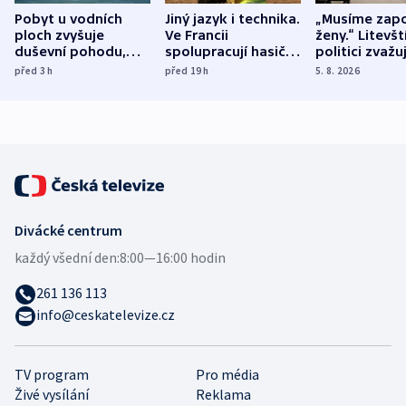
Pobyt u vodních
Jiný jazyk i technika.
„Musíme zapo
ploch zvyšuje
Ve Francii
ženy.“ Litevšt
duševní pohodu,
spolupracují hasiči z
politici zvažuj
ukázala
různých zemí
dohodu o
před 3
h
před 19
h
5. 8. 2026
mezinárodní studie
demografii
Divácké centrum
každý všední den:
8:00—16:00 hodin
261 136 113
info@ceskatelevize.cz
TV program
Pro média
Živé vysílání
Reklama