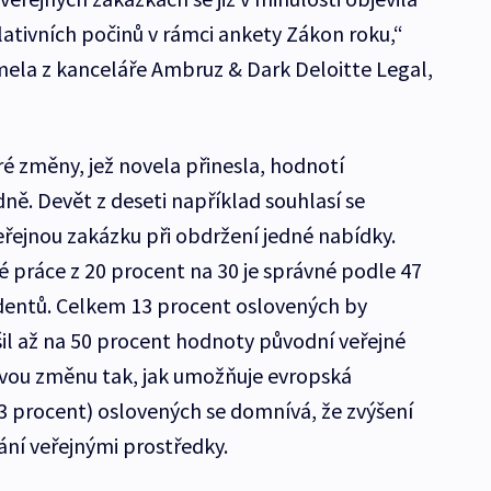
lativních počinů v rámci ankety Zákon roku,“
ela z kanceláře Ambruz & Dark Deloitte Legal,
eré změny, jež novela přinesla, hodnotí
ně. Devět z deseti například souhlasí se
eřejnou zakázku při obdržení jedné nabídky.
é práce z 20 procent na 30 je správné podle 47
entů. Celkem 13 procent oslovených by
šil až na 50 procent hodnoty původní veřejné
ivou změnu tak, jak umožňuje evropská
3 procent) oslovených se domnívá, že zvýšení
ání veřejnými prostředky.