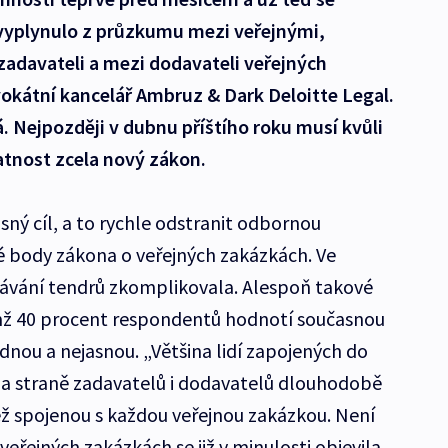
k vyplynulo z průzkumu mezi veřejnými,
adavateli a mezi dodavateli veřejných
okátní kancelář Ambruz & Dark Deloitte Legal.
. Nejpozději v dubnu příštího roku musí kvůli
latnost zcela nový zákon.
ný cíl, a to rychle odstranit odbornou
né body zákona o veřejných zakázkách. Ve
dávání tendrů zkomplikovala. Alespoň takové
mž 40 procent respondentů hodnotí současnou
dnou a nejasnou. „Většina lidí zapojených do
na straně zadavatelů i dodavatelů dlouhodobě
těž spojenou s každou veřejnou zakázkou. Není
eřejných zakázkách se již v minulosti objevila