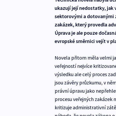
ukazují její nedostatky, ja
sektorovými a dotovanými z
zakázek, který provedla adv
Úprava je ale pouze dočasná
evropské směrnici vejít v p
Novela přitom měla velmi jas
veřejností nejvíce kritizova
výsledku ale celý proces za
jsou závěry průzkumu, v ně
právní úpravu jako nepřehle
procesu veřejných zakázek 
kritizuje administrativní zá
náhoda, že novela zákona o v