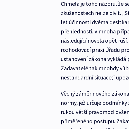
Chmela je toho názoru, že 
zkušenostech nelze divit. „S
let účinnosti dvěma desítkam
přehlednosti. V mnoha přípa
následující novela opět ruší
rozhodovací praxi Úřadu pr
ustanovení zákona vykládá
Zadavatelé tak mnohdy vůbe
nestandardní situace,“ upozo
Věcný záměr nového zákona v
normy, jež určuje podmínky 
rukou větší pravomoci ovše
přiměřeného postupu. Zakaz