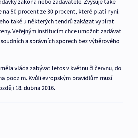
adavky zákona nebo zadavatele. Zvyšuje také
 na 50 procent ze 30 procent, které platí nyní.
eho také u některých tendrů zakázat vybírat
 ceny. Veřejným institucím chce umožnit zadávat
i soudních a správních sporech bez výběrového
ěla vláda zabývat letos v květnu či červnu, do
 na podzim. Kvůli evropským pravidlům musí
ozději 18. dubna 2016.