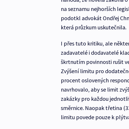
na seznamu nejhorších legis
podotkl advokát Ondřej Chm
která průzkum uskutečnila.
I přes tuto kritiku, ale někt
zadavatelé i dodavatelé klad
škrtnutím povinnosti rušit v
Zvýšení limitu pro dodatečn
procent oslovených respond
navrhovalo, aby se limit zvý
zakázky pro každou jednotl
směrnice. Naopak třetina (3
limitu povede pouze k plýtv