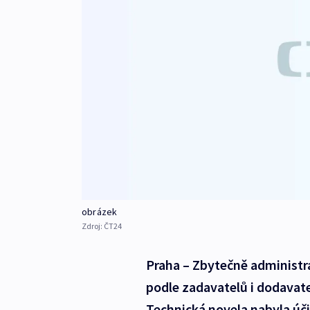
obrázek
Zdroj:
ČT24
Praha – Zbytečně administra
podle zadavatelů i dodavat
Technická novela nabyla úč