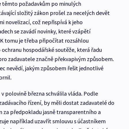
se těmto požadavkům po minulých
távající složitý zákon prošel za necelých devět
i novelizací, což nepřispívá k jeho
dech se zavádí novinky, které vzápětí
. K tomu je třeba připočítat rozsáhlou
o ochranu hospodářské soutěže, která řadu
 pro zadavatele značně překvapivým způsobem.
c nevědí, jakým způsobem řešit jednotlivé
rnil.
 polovině března schválila vláda. Podle
zadávacího řízení, by měli dostat zadavatelé do
m za předpokladu jasně transparentního a
uje například uzavřít smlouvu s účastníkem