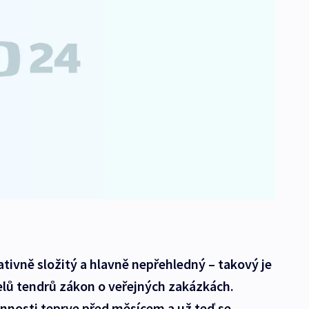
tivně složitý a hlavně nepřehledný – takový je
elů tendrů zákon o veřejných zakázkách.
innosti teprve před měsícem a už teď se