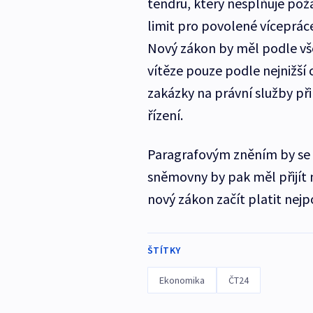
tendru, který nesplňuje pož
limit pro povolené vícepráce
Nový zákon by měl podle vš
vítěze pouze podle nejnižší
zakázky na právní služby př
řízení.
Paragrafovým zněním by se m
sněmovny by pak měl přijít
nový zákon začít platit nejp
ŠTÍTKY
Ekonomika
ČT24