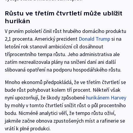
Růstu ve třetím čtvrtletí může ublížit
hurikán
V prvním pololetí činil růst hrubého domácího produktu
2,1 procenta. Americký prezident
Donald Trump
si na
letošní rok stanovil ambiciózní cíl dosáhnout
tříprocentního tempa růstu. Jeho administrativa ale
zatím nezrealizovala plány na snížení daní ani další
slibovaná opatření na podporu hospodářského růstu.
Mnoho ekonomů předpokládá, že ve třetím čtvrtletí se
bude růst pohybovat kolem tří procent. Někteří však
nyní upozorňují, že škody způsobené
hurikánem Harvey
by mohly v tomto čtvrtletí snížit růst o půl procentního
bodu. Nicméně analytici věří, že tempo růstu oživí,
jakmile začne obnova zpustošených míst a rafinerie se
vrátí k plné produkci.