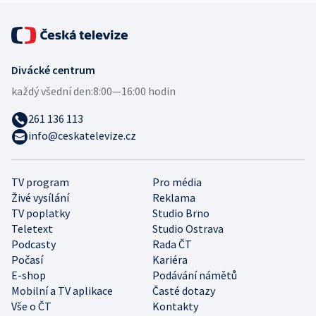
Divácké centrum
každý všední den:
8:00—16:00 hodin
261 136 113
info@ceskatelevize.cz
TV program
Pro média
Živé vysílání
Reklama
TV poplatky
Studio Brno
Teletext
Studio Ostrava
Podcasty
Rada ČT
Počasí
Kariéra
E-shop
Podávání námětů
Mobilní a TV aplikace
Časté dotazy
Vše o ČT
Kontakty