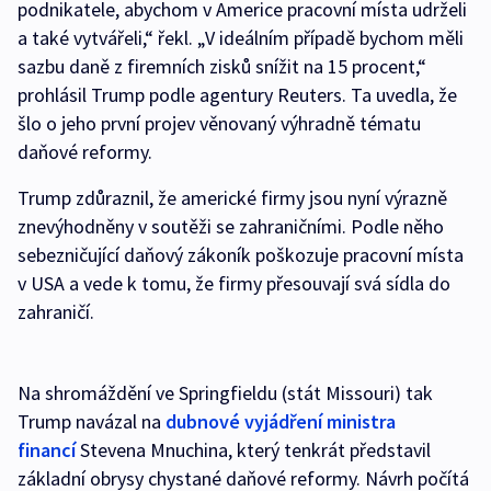
podnikatele, abychom v Americe pracovní místa udrželi
a také vytvářeli,“ řekl. „V ideálním případě bychom měli
sazbu daně z firemních zisků snížit na 15 procent,“
prohlásil Trump podle agentury Reuters. Ta uvedla, že
šlo o jeho první projev věnovaný výhradně tématu
daňové reformy.
Trump zdůraznil, že americké firmy jsou nyní výrazně
znevýhodněny v soutěži se zahraničními. Podle něho
sebezničující daňový zákoník poškozuje pracovní místa
v USA a vede k tomu, že firmy přesouvají svá sídla do
zahraničí.
Na shromáždění ve Springfieldu (stát Missouri) tak
Trump navázal na
dubnové vyjádření ministra
financí
Stevena Mnuchina, který tenkrát představil
základní obrysy chystané daňové reformy. Návrh počítá