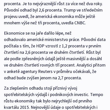
procenta. Je to nejvýraznější růst za více než dva roky.
Původní odhad byl 2,6 procenta. Trump ve středečním
projevu uvedl, že americká ekonomika může ještě
mnohem výše než tři procenta, uvedla CNBC.
Ekonomice se na jaře dařilo lépe, než
odhadovalo americké ministerstvo práce. Původní data
počítala s tím, že HDP vzrostl z 1,2 procenta v prvním
čtvrtletí na 2,6 procenta ve druhém čtvrtletí. Růst byl
ale podle zpřesněných údajů ještě masivnější a dosáhl
ve druhém čtvrtletí rovných tří procent. Analytici přitom
v anketě agentury Reuters v průměru očekávali, že
odhad bude zvýšen jenom na 2,7 procenta.
Za zlepšením odhadu stojí příznivý vývoj
spotřebitelských výdajů i podnikových investic. Tempo
růstu ekonomiky tak bylo nejrychlejší od prvního
kvartálu 2015. Nejnovější údaje o spotřebitelských i