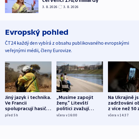
červenci 176,6 miliardy
3. 8. 2026
3. 8. 2026
Evropský pohled
ČT24 každý den vybírá z obsahu publikovaného evropskými
veřejnými médii, členy Eurovize.
Jiný jazyk i technika.
„Musíme zapojit
Na Ukrajině j
Ve Francii
ženy.“ Litevští
zadržováni o
spolupracují hasiči z
politici zvažují
z více než 50 
různých zemí
dohodu o
Bojovali na s
před 5
h
včera v 16:00
včera v 14:37
demografii
Ruska