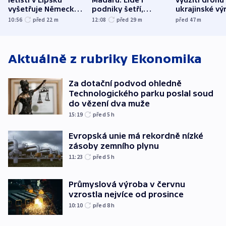
vyšetřuje Německo
podniky šetří,
ukrajinské vý
jako úmyslný pokus
omezuje se doprava
útokům v Pob
10:56
před 22
m
12:08
před 29
m
před 47
m
o způsobení
i svícení
tvrdí Litva
exploze
Aktuálně z rubriky
Ekonomika
Za dotační podvod ohledně
Technologického parku poslal soud
do vězení dva muže
15:19
před 5
h
Evropská unie má rekordně nízké
zásoby zemního plynu
11:23
před 5
h
Průmyslová výroba v červnu
vzrostla nejvíce od prosince
10:10
před 8
h