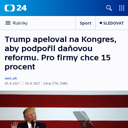
Sport
SLEDOVAT
Rubriky
Trump apeloval na Kongres,
aby podpořil daňovou
reformu. Pro firmy chce 15
procent
zem
,
afi
30. 8. 2017
30. 8. 2017
|
Zdroj:
ČTK
,
CNBC