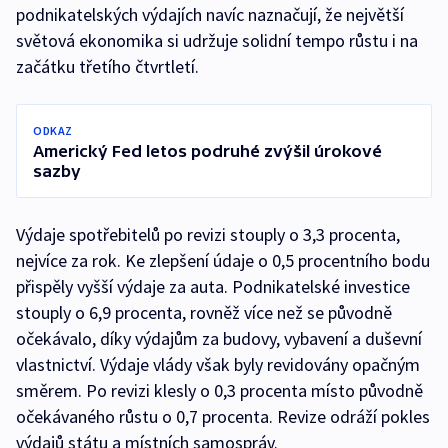
podnikatelských výdajích navíc naznačují, že největší
světová ekonomika si udržuje solidní tempo růstu i na
začátku třetího čtvrtletí.
ODKAZ
Americký Fed letos podruhé zvýšil úrokové
sazby
Výdaje spotřebitelů po revizi stouply o 3,3 procenta,
nejvíce za rok. Ke zlepšení údaje o 0,5 procentního bodu
přispěly vyšší výdaje za auta. Podnikatelské investice
stouply o 6,9 procenta, rovněž více než se původně
očekávalo, díky výdajům za budovy, vybavení a duševní
vlastnictví. Výdaje vlády však byly revidovány opačným
směrem. Po revizi klesly o 0,3 procenta místo původně
očekávaného růstu o 0,7 procenta. Revize odráží pokles
výdajů státu a místních samospráv.