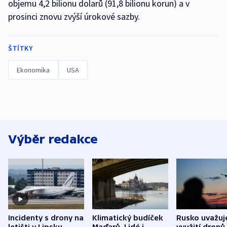
objemu 4,2 bilionu dolarů (91,8 bilionu korun) a v
prosinci znovu zvýší úrokové sazby.
ŠTÍTKY
Ekonomika
USA
Výběr redakce
Incidenty s drony na
Klimatický budíček
Rusko uvažuj
letišti v Lipsku
Maďarů. Lidé i
využití dronů