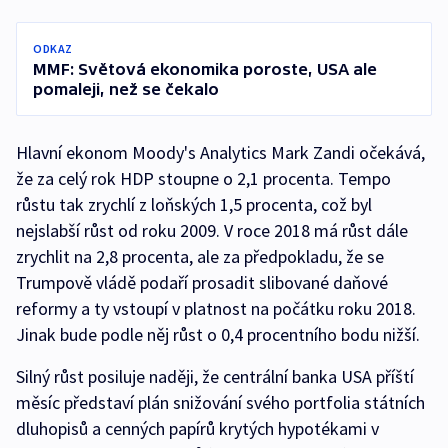
ODKAZ
MMF: Světová ekonomika poroste, USA ale
pomaleji, než se čekalo
Hlavní ekonom Moody's Analytics Mark Zandi očekává,
že za celý rok HDP stoupne o 2,1 procenta. Tempo
růstu tak zrychlí z loňských 1,5 procenta, což byl
nejslabší růst od roku 2009. V roce 2018 má růst dále
zrychlit na 2,8 procenta, ale za předpokladu, že se
Trumpově vládě podaří prosadit slibované daňové
reformy a ty vstoupí v platnost na počátku roku 2018.
Jinak bude podle něj růst o 0,4 procentního bodu nižší.
Silný růst posiluje naději, že centrální banka USA příští
měsíc představí plán snižování svého portfolia státních
dluhopisů a cenných papírů krytých hypotékami v