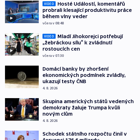
Hosté Událostí, komentářů
VIDEO
probrali klesající produktivitu práce
během vlny veder
včera v 08:48
Mladí Jihokorejci potřebují
VIDEO
„žebráckou sílu“ k zvládnutí
rostoucích cen
včera v 07:30
Domácí banky by zhoršení
ekonomických podmínek zvládly,
ukazují testy ČNB
4. 8. 2026
Skupina amerických států vedených
demokraty žaluje Trumpa kvůli
novým clům
4. 8. 2026
Schodek státního rozpočtu činil v