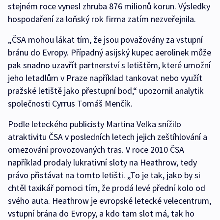
stejném roce vynesl zhruba 876 milionů korun. Výsledky
hospodaření za loňský rok firma zatím nezveřejnila.
„ČSA mohou lákat tím, že jsou považovány za vstupní
bránu do Evropy. Případný asijský kupec aerolinek může
pak snadno uzavřít partnerství s letištěm, které umožní
jeho letadlům v Praze například tankovat nebo využít
pražské letiště jako přestupní bod,“ upozornil analytik
společnosti Cyrrus Tomáš Menčík.
Podle leteckého publicisty Martina Velka snížilo
atraktivitu ČSA v posledních letech jejich zeštíhlování a
omezování provozovaných tras. V roce 2010 ČSA
například prodaly lukrativní sloty na Heathrow, tedy
právo přistávat na tomto letišti. „To je tak, jako by si
chtěl taxikář pomoci tím, že prodá levé přední kolo od
svého auta. Heathrow je evropské letecké velecentrum,
vstupní brána do Evropy, a kdo tam slot má, tak ho