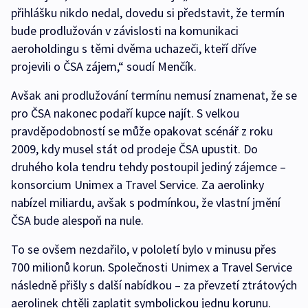
přihlášku nikdo nedal, dovedu si představit, že termín
bude prodlužován v závislosti na komunikaci
aeroholdingu s těmi dvěma uchazeči, kteří dříve
projevili o ČSA zájem,“ soudí Menčík.
Avšak ani prodlužování termínu nemusí znamenat, že se
pro ČSA nakonec podaří kupce najít. S velkou
pravděpodobností se může opakovat scénář z roku
2009, kdy musel stát od prodeje ČSA upustit. Do
druhého kola tendru tehdy postoupil jediný zájemce –
konsorcium Unimex a Travel Service. Za aerolinky
nabízel miliardu, avšak s podmínkou, že vlastní jmění
ČSA bude alespoň na nule.
To se ovšem nezdařilo, v pololetí bylo v minusu přes
700 milionů korun. Společnosti Unimex a Travel Service
následně přišly s další nabídkou – za převzetí ztrátových
aerolinek chtěli zaplatit symbolickou jednu korunu.