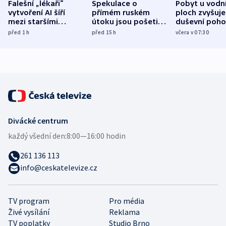
Falešní „lékaři“
Spekulace o
Pobyt u vodn
vytvoření AI šíří
přímém ruském
ploch zvyšuje
mezi staršími
útoku jsou pošetilé,
duševní poho
Poláky nebezpečné
míní estonský
ukázala
před 1
h
před 15
h
včera v 07:30
zdravotní rady
bezpečnostní
mezinárodní 
expert
Divácké centrum
každý všední den:
8:00—16:00 hodin
261 136 113
info@ceskatelevize.cz
TV program
Pro média
Živé vysílání
Reklama
TV poplatky
Studio Brno