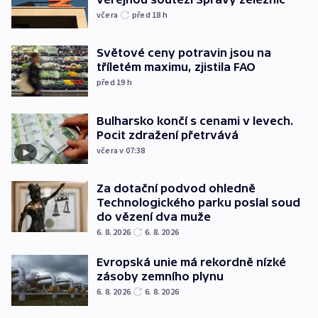
včera
před 18
h
Světové ceny potravin jsou na
tříletém maximu, zjistila FAO
před 19
h
Bulharsko končí s cenami v levech.
Pocit zdražení přetrvává
včera v 07:38
Za dotační podvod ohledně
Technologického parku poslal soud
do vězení dva muže
6. 8. 2026
6. 8. 2026
Evropská unie má rekordně nízké
zásoby zemního plynu
6. 8. 2026
6. 8. 2026