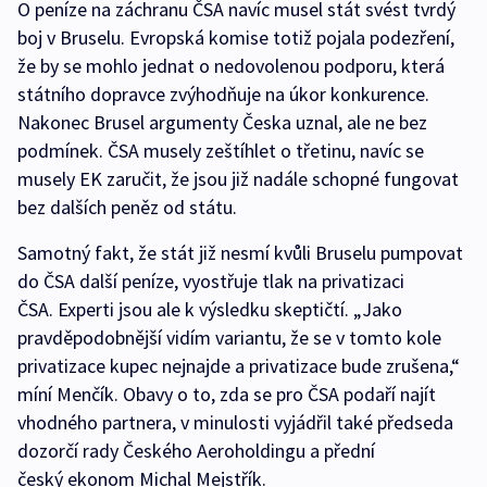
O peníze na záchranu ČSA navíc musel stát svést tvrdý
boj v Bruselu. Evropská komise totiž pojala podezření,
že by se mohlo jednat o nedovolenou podporu, která
státního dopravce zvýhodňuje na úkor konkurence.
Nakonec Brusel argumenty Česka uznal, ale ne bez
podmínek. ČSA musely zeštíhlet o třetinu, navíc se
musely EK zaručit, že jsou již nadále schopné fungovat
bez dalších peněz od státu.
Samotný fakt, že stát již nesmí kvůli Bruselu pumpovat
do ČSA další peníze, vyostřuje tlak na privatizaci
ČSA. Experti jsou ale k výsledku skeptičtí. „Jako
pravděpodobnější vidím variantu, že se v tomto kole
privatizace kupec nejnajde a privatizace bude zrušena,“
míní Menčík. Obavy o to, zda se pro ČSA podaří najít
vhodného partnera, v minulosti vyjádřil také předseda
dozorčí rady Českého Aeroholdingu a přední
český ekonom Michal Mejstřík.