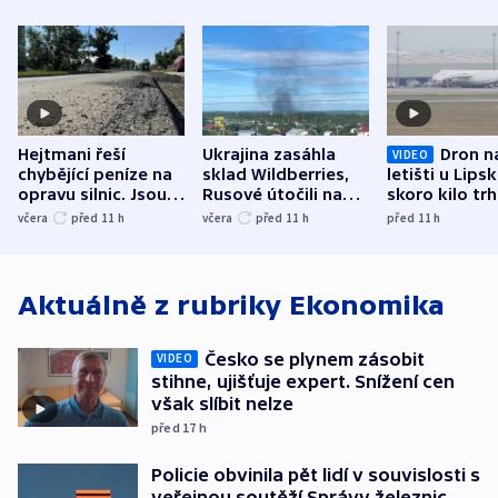
Hejtmani řeší
Ukrajina zasáhla
Dron n
VIDEO
chybějící peníze na
sklad Wildberries,
letišti u Lips
opravu silnic. Jsou
Rusové útočili na
skoro kilo trh
nenárokové, namítá
trh, hasiče či
indicie ukazuj
včera
před 11
h
včera
před 11
h
před 11
h
ministerstvo
stadion
Rusko
Aktuálně z rubriky
Ekonomika
Česko se plynem zásobit
VIDEO
stihne, ujišťuje expert. Snížení cen
však slíbit nelze
před 17
h
Policie obvinila pět lidí v souvislosti s
veřejnou soutěží Správy železnic