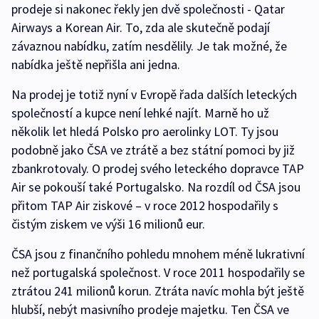
prodeje si nakonec řekly jen dvě společnosti - Qatar
Airways a Korean Air. To, zda ale skutečně podají
závaznou nabídku, zatím nesdělily. Je tak možné, že
nabídka ještě nepřišla ani jedna.
Na prodej je totiž nyní v Evropě řada dalších leteckých
společností a kupce není lehké najít. Marně ho už
několik let hledá Polsko pro aerolinky LOT. Ty jsou
podobně jako ČSA ve ztrátě a bez státní pomoci by již
zbankrotovaly. O prodej svého leteckého dopravce TAP
Air se pokouší také Portugalsko. Na rozdíl od ČSA jsou
přitom TAP Air ziskové – v roce 2012 hospodařily s
čistým ziskem ve výši 16 milionů eur.
ČSA jsou z finančního pohledu mnohem méně lukrativní
než portugalská společnost. V roce 2011 hospodařily se
ztrátou 241 milionů korun. Ztráta navíc mohla být ještě
hlubší, nebýt masivního prodeje majetku. Ten ČSA ve