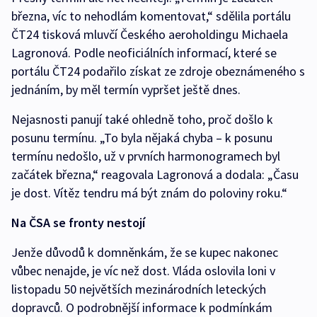
března, víc to nehodlám komentovat,“ sdělila portálu
ČT24 tisková mluvčí Českého aeroholdingu Michaela
Lagronová. Podle neoficiálních informací, které se
portálu ČT24 podařilo získat ze zdroje obeznámeného s
jednáním, by měl termín vypršet ještě dnes.
Nejasnosti panují také ohledně toho, proč došlo k
posunu termínu. „To byla nějaká chyba – k posunu
termínu nedošlo, už v prvních harmonogramech byl
začátek března,“ reagovala Lagronová a dodala: „Času
je dost. Vítěz tendru má být znám do poloviny roku.“
Na ČSA se fronty nestojí
Jenže důvodů k domněnkám, že se kupec nakonec
vůbec nenajde, je víc než dost. Vláda oslovila loni v
listopadu 50 největších mezinárodních leteckých
dopravců. O podrobnější informace k podmínkám