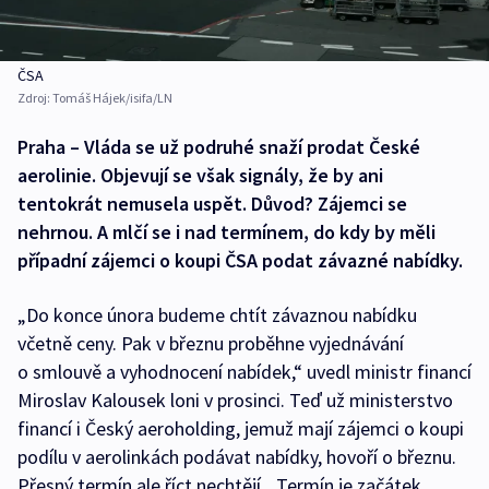
ČSA
Zdroj:
Tomáš Hájek/isifa/LN
Praha – Vláda se už podruhé snaží prodat České
aerolinie. Objevují se však signály, že by ani
tentokrát nemusela uspět. Důvod? Zájemci se
nehrnou. A mlčí se i nad termínem, do kdy by měli
případní zájemci o koupi ČSA podat závazné nabídky.
„Do konce února budeme chtít závaznou nabídku
včetně ceny. Pak v březnu proběhne vyjednávání
o smlouvě a vyhodnocení nabídek,“ uvedl ministr financí
Miroslav Kalousek loni v prosinci. Teď už ministerstvo
financí i Český aeroholding, jemuž mají zájemci o koupi
podílu v aerolinkách podávat nabídky, hovoří o březnu.
Přesný termín ale říct nechtějí. „Termín je začátek