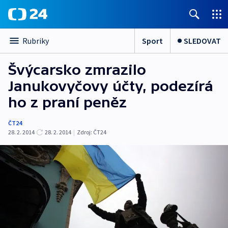
Sport
SLEDOVAT
Rubriky
Švýcarsko zmrazilo
Janukovyčovy účty, podezírá
ho z praní peněz
ČT24
28. 2. 2014
28. 2. 2014
|
Zdroj:
ČT24