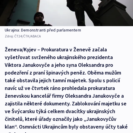
Ukrajina: Demonstranti před parlamentem
Zdroj:
ČT24/ČTK/ABACA
Ženeva/Kyjev – Prokuratura v Ženevě začala
vyšetřovat svrženého ukrajinského prezidenta
Viktora Janukovyče a jeho syna Oleksandra pro
podezření z praní špinavých peněz. Oběma mužům
také obstavila jejich tamní majetek. Spolu s policií
navíc už ve čtvrtek ráno prohledala prokuratura
ženevskou kancelář firmy Oleksandra Janukovyče a
zajistila některé dokumenty. Zablokování majetku se
ve Švýcarsku týká celkem dvacítky ukrajinských
činitelů, které úřady označily jako „Janukovyčův
klan“. Osmnácti Ukrajincům byly obstaveny účty také