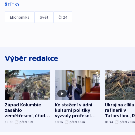
ŠTÍTKY
Ekonomika
Svět
ČT24
Výběr redakce
Západ Kolumbie
Ke stažení vládní
Ukrajina cílila
zasáhlo
kulturní politiky
rafinerii v
zemětřesení, úřady
vyzvaly profesní
Tatarstánu, 
hlásí přes sto obětí
organizace, spolky i
útočilo na mě
15:30
před 3
m
10:07
před 16
m
08:44
před 20
odbory
benzinky či s
WHO