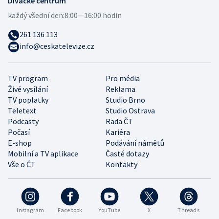
Divácké centrum
každý všední den:
8:00—16:00 hodin
261 136 113
info@ceskatelevize.cz
TV program
Pro média
Živé vysílání
Reklama
TV poplatky
Studio Brno
Teletext
Studio Ostrava
Podcasty
Rada ČT
Počasí
Kariéra
E-shop
Podávání námětů
Mobilní a TV aplikace
Časté dotazy
Vše o ČT
Kontakty
Instagram
Facebook
YouTube
X
Threads