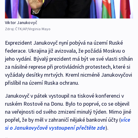
Viktor Janukovyč
Zdroj:
ČTK/AP/Virginia Mayo
Exprezident Janukovyč nyní pobývá na území Ruské
federace. Ukrajina již avizovala, že požádá Moskvu o
jeho vydání. Bývalý prezident má být ve své vlasti stíhán
za násilné represe při protivládních protestech, které si
vyžádaly desítky mrtvých. Kreml nicméně Janukovyčovi
přislíbil na území Ruska ochranu.
Janukovyč v pátek vystoupil na tiskové konferenci v
ruském Rostově na Donu. Bylo to poprvé, co se objevil
na veřejnosti od svého zmizení minulý týden. Mimo jiné
popřel, že by měl v zahraničí nějaké bankovní účty (
více
si o Janukovyčově vystoupení přečtěte zde
).