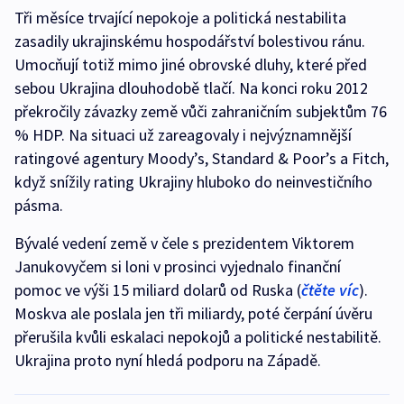
Tři měsíce trvající nepokoje a politická nestabilita
zasadily ukrajinskému hospodářství bolestivou ránu.
Umocňují totiž mimo jiné obrovské dluhy, které před
sebou Ukrajina dlouhodobě tlačí. Na konci roku 2012
překročily závazky země vůči zahraničním subjektům 76
% HDP. Na situaci už zareagovaly i nejvýznamnější
ratingové agentury Moody’s, Standard & Poor’s a Fitch,
když snížily rating Ukrajiny hluboko do neinvestičního
pásma.
Bývalé vedení země v čele s prezidentem Viktorem
Janukovyčem si loni v prosinci vyjednalo finanční
pomoc ve výši 15 miliard dolarů od Ruska (
čtěte víc
).
Moskva ale poslala jen tři miliardy, poté čerpání úvěru
přerušila kvůli eskalaci nepokojů a politické nestabilitě.
Ukrajina proto nyní hledá podporu na Západě.