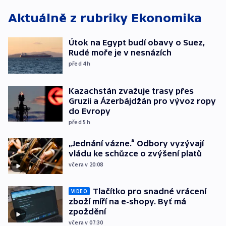
Aktuálně z rubriky
Ekonomika
Útok na Egypt budí obavy o Suez,
Rudé moře je v nesnázích
před 4
h
Kazachstán zvažuje trasy přes
Gruzii a Ázerbájdžán pro vývoz ropy
do Evropy
před 5
h
„Jednání vázne.“ Odbory vyzývají
vládu ke schůzce o zvýšení platů
včera v 20:08
Tlačítko pro snadné vrácení
VIDEO
zboží míří na e-shopy. Byť má
zpoždění
včera v 07:30