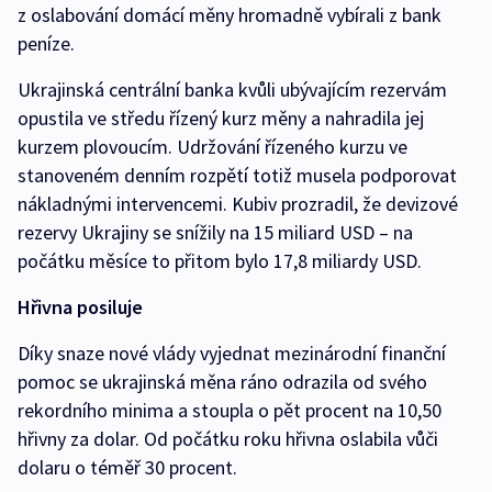
z oslabování domácí měny hromadně vybírali z bank
peníze.
Ukrajinská centrální banka kvůli ubývajícím rezervám
opustila ve středu řízený kurz měny a nahradila jej
kurzem plovoucím. Udržování řízeného kurzu ve
stanoveném denním rozpětí totiž musela podporovat
nákladnými intervencemi. Kubiv prozradil, že devizové
rezervy Ukrajiny se snížily na 15 miliard USD – na
počátku měsíce to přitom bylo 17,8 miliardy USD.
Hřivna posiluje
Díky snaze nové vlády vyjednat mezinárodní finanční
pomoc se ukrajinská měna ráno odrazila od svého
rekordního minima a stoupla o pět procent na 10,50
hřivny za dolar. Od počátku roku hřivna oslabila vůči
dolaru o téměř 30 procent.