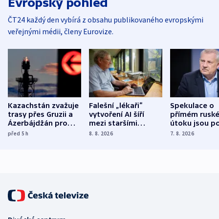
Evropský pohled
ČT24 každý den vybírá z obsahu publikovaného evropskými
veřejnými médii, členy Eurovize.
Kazachstán zvažuje
Falešní „lékaři“
Spekulace o
trasy přes Gruzii a
vytvoření AI šíří
přímém rusk
Ázerbájdžán pro
mezi staršími
útoku jsou po
vývoz ropy do
Poláky nebezpečné
míní estonsk
před 5
h
8. 8. 2026
7. 8. 2026
Evropy
zdravotní rady
bezpečnostn
expert