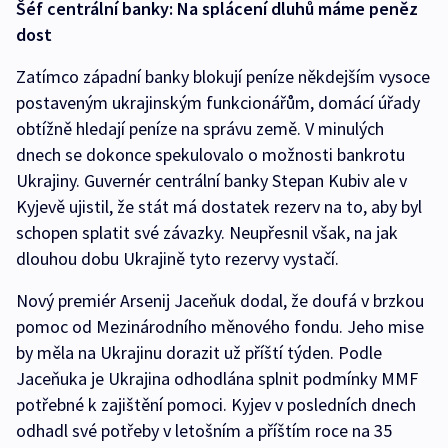
Šéf centrální banky: Na splácení dluhů máme peněz
dost
Zatímco západní banky blokují peníze někdejším vysoce
postaveným ukrajinským funkcionářům, domácí úřady
obtížně hledají peníze na správu země. V minulých
dnech se dokonce spekulovalo o možnosti bankrotu
Ukrajiny. Guvernér centrální banky Stepan Kubiv ale v
Kyjevě ujistil, že stát má dostatek rezerv na to, aby byl
schopen splatit své závazky. Neupřesnil však, na jak
dlouhou dobu Ukrajině tyto rezervy vystačí.
Nový premiér Arsenij Jaceňuk dodal, že doufá v brzkou
pomoc od Mezinárodního měnového fondu. Jeho mise
by měla na Ukrajinu dorazit už příští týden. Podle
Jaceňuka je Ukrajina odhodlána splnit podmínky MMF
potřebné k zajištění pomoci. Kyjev v posledních dnech
odhadl své potřeby v letošním a příštím roce na 35