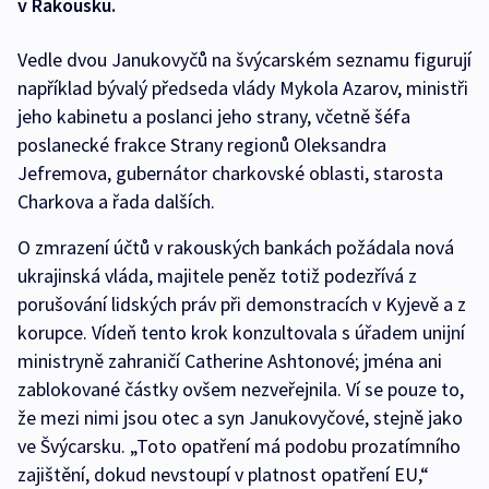
v Rakousku.
Vedle dvou Janukovyčů na švýcarském seznamu figurují
například bývalý předseda vlády Mykola Azarov, ministři
jeho kabinetu a poslanci jeho strany, včetně šéfa
poslanecké frakce Strany regionů Oleksandra
Jefremova, gubernátor charkovské oblasti, starosta
Charkova a řada dalších.
O zmrazení účtů v rakouských bankách požádala nová
ukrajinská vláda, majitele peněz totiž podezřívá z
porušování lidských práv při demonstracích v Kyjevě a z
korupce. Vídeň tento krok konzultovala s úřadem unijní
ministryně zahraničí Catherine Ashtonové; jména ani
zablokované částky ovšem nezveřejnila. Ví se pouze to,
že mezi nimi jsou otec a syn Janukovyčové, stejně jako
ve Švýcarsku. „Toto opatření má podobu prozatímního
zajištění, dokud nevstoupí v platnost opatření EU,“