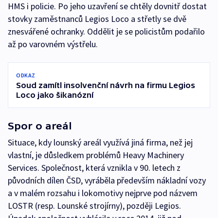
HMS i policie. Po jeho uzavření se chtěly dovnitř dostat
stovky zaměstnanců Legios Loco a střetly se dvě
znesvářené ochranky. Oddělit je se policistům podařilo
až po varovném výstřelu.
ODKAZ
Soud zamítl insolvenční návrh na firmu Legios
Loco jako šikanózní
Spor o areál
Situace, kdy lounský areál využívá jiná firma, než jej
vlastní, je důsledkem problémů Heavy Machinery
Services. Společnost, která vznikla v 90. letech z
původních dílen ČSD, vyráběla především nákladní vozy
a v malém rozsahu i lokomotivy nejprve pod názvem
LOSTR (resp. Lounské strojírny), později Legios.