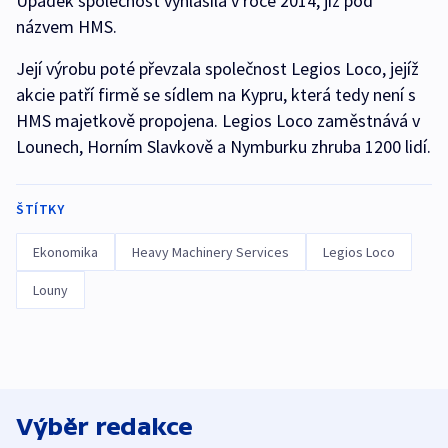
Úpadek společnost vyhlásila v roce 2014, již pod
názvem HMS.
Její výrobu poté převzala společnost Legios Loco, jejíž
akcie patří firmě se sídlem na Kypru, která tedy není s
HMS majetkově propojena. Legios Loco zaměstnává v
Lounech, Horním Slavkově a Nymburku zhruba 1200 lidí.
ŠTÍTKY
Ekonomika
Heavy Machinery Services
Legios Loco
Louny
Výběr redakce