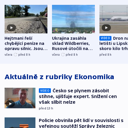
Hejtmani řeší
Ukrajina zasáhla
Dron n
VIDEO
chybějící peníze na
sklad Wildberries,
letišti u Lips
opravu silnic. Jsou
Rusové útočili na
skoro kilo trh
nenárokové, namítá
trh, hasiče či
indicie ukazuj
včera
před 8
h
včera
před 8
h
před 8
h
ministerstvo
stadion
Rusko
Aktuálně z rubriky
Ekonomika
Česko se plynem zásobit
VIDEO
stihne, ujišťuje expert. Snížení cen
však slíbit nelze
před 13
h
Policie obvinila pět lidí v souvislosti s
veřejnou soutěží Správy železnic