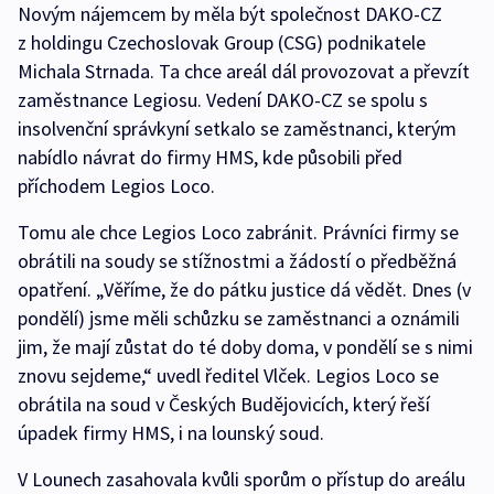
Novým nájemcem by měla být společnost DAKO-CZ
z holdingu Czechoslovak Group (CSG) podnikatele
Michala Strnada. Ta chce areál dál provozovat a převzít
zaměstnance Legiosu. Vedení DAKO-CZ se spolu s
insolvenční správkyní setkalo se zaměstnanci, kterým
nabídlo návrat do firmy HMS, kde působili před
příchodem Legios Loco.
Tomu ale chce Legios Loco zabránit. Právníci firmy se
obrátili na soudy se stížnostmi a žádostí o předběžná
opatření. „Věříme, že do pátku justice dá vědět. Dnes (v
pondělí) jsme měli schůzku se zaměstnanci a oznámili
jim, že mají zůstat do té doby doma, v pondělí se s nimi
znovu sejdeme,“ uvedl ředitel Vlček. Legios Loco se
obrátila na soud v Českých Budějovicích, který řeší
úpadek firmy HMS, i na lounský soud.
V Lounech zasahovala kvůli sporům o přístup do areálu