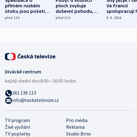
Spekulace o
Pobyt u vodních
Jiný jazyk i t
přímém ruském
ploch zvyšuje
Ve Francii
útoku jsou pošetilé,
duševní pohodu,
spolupracují h
míní estonský
ukázala
různých zemí
před 12
h
před 21
h
6. 8. 2026
bezpečnostní
mezinárodní studie
expert
Divácké centrum
každý všední den:
8:00—16:00 hodin
261 136 113
info@ceskatelevize.cz
TV program
Pro média
Živé vysílání
Reklama
TV poplatky
Studio Brno