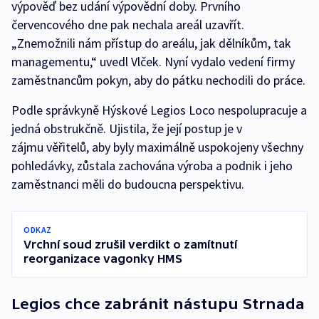
výpověď bez udání výpovědní doby. Prvního
červencového dne pak nechala areál uzavřít.
„Znemožnili nám přístup do areálu, jak dělníkům, tak
managementu,“ uvedl Vlček. Nyní vydalo vedení firmy
zaměstnancům pokyn, aby do pátku nechodili do práce.
Podle správkyně Hýskové Legios Loco nespolupracuje a
jedná obstrukčně. Ujistila, že její postup je v
zájmu věřitelů, aby byly maximálně uspokojeny všechny
pohledávky, zůstala zachována výroba a podnik i jeho
zaměstnanci měli do budoucna perspektivu.
ODKAZ
Vrchní soud zrušil verdikt o zamítnutí
reorganizace vagonky HMS
Legios chce zabránit nástupu Strnada