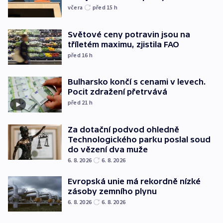
včera
před 15
h
Světové ceny potravin jsou na
tříletém maximu, zjistila FAO
před 16
h
Bulharsko končí s cenami v levech.
Pocit zdražení přetrvává
před 21
h
Za dotační podvod ohledně
Technologického parku poslal soud
do vězení dva muže
6. 8. 2026
6. 8. 2026
Evropská unie má rekordně nízké
zásoby zemního plynu
6. 8. 2026
6. 8. 2026