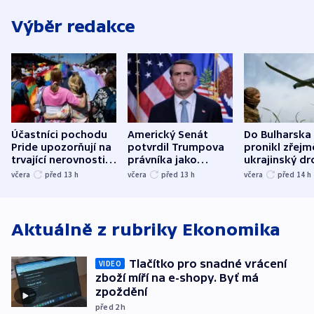
Výběr redakce
Účastníci pochodu
Americký Senát
Do Bulharska
Pride upozorňují na
potvrdil Trumpova
pronikl zřejm
trvající nerovnosti i
právníka jako
ukrajinský dr
společenskou
ministra
explodoval k
včera
před 13
h
včera
před 13
h
včera
před 14
h
atmosféru
spravedlnosti
od plynovod
Aktuálně z rubriky
Ekonomika
Tlačítko pro snadné vrácení
VIDEO
zboží míří na e-shopy. Byť má
zpoždění
před 2
h