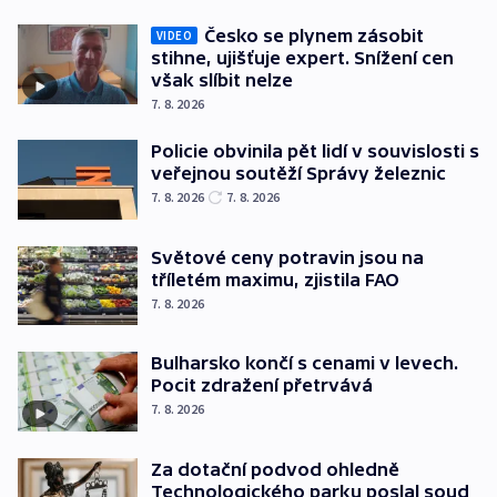
Česko se plynem zásobit
VIDEO
stihne, ujišťuje expert. Snížení cen
však slíbit nelze
7. 8. 2026
Policie obvinila pět lidí v souvislosti s
veřejnou soutěží Správy železnic
7. 8. 2026
7. 8. 2026
Světové ceny potravin jsou na
tříletém maximu, zjistila FAO
7. 8. 2026
Bulharsko končí s cenami v levech.
Pocit zdražení přetrvává
7. 8. 2026
Za dotační podvod ohledně
Technologického parku poslal soud