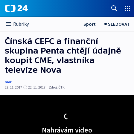
Sport
SLEDOVAT
Rubriky
Čínská CEFC a finanční
skupina Penta chtějí údajně
koupit CME, vlastníka
televize Nova
mor
22. 11. 2017
22. 11. 2017
|
Zdroj:
ČTK
Nahrávám video