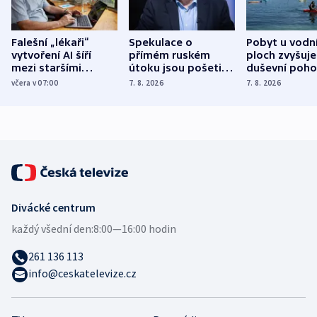
Falešní „lékaři“
Spekulace o
Pobyt u vodn
vytvoření AI šíří
přímém ruském
ploch zvyšuje
mezi staršími
útoku jsou pošetilé,
duševní poho
Poláky nebezpečné
míní estonský
ukázala
včera v 07:00
7. 8. 2026
7. 8. 2026
zdravotní rady
bezpečnostní
mezinárodní 
expert
Divácké centrum
každý všední den:
8:00—16:00 hodin
261 136 113
info@ceskatelevize.cz