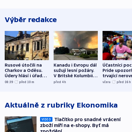
Výběr redakce
Rusové útočili na
Kanadu i Evropu dál
Účastníci po
Charkov a Oděsu.
sužují lesní požáry.
Pride upozorň
Údery hlásí i úřady v
V Britské Kolumbii
trvající nerov
Bělgorodu
evakuovali tisíce lidí
společensko
08:39
před 10
m
před 4
h
včera
před 16
h
atmosféru
Aktuálně z rubriky
Ekonomika
Tlačítko pro snadné vrácení
VIDEO
zboží míří na e-shopy. Byť má
zpoždění