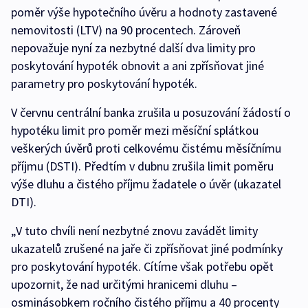
poměr výše hypotečního úvěru a hodnoty zastavené
nemovitosti (LTV) na 90 procentech. Zároveň
nepovažuje nyní za nezbytné další dva limity pro
poskytování hypoték obnovit a ani zpřísňovat jiné
parametry pro poskytování hypoték.
V červnu centrální banka zrušila u posuzování žádostí o
hypotéku limit pro poměr mezi měsíční splátkou
veškerých úvěrů proti celkovému čistému měsíčnímu
příjmu (DSTI). Předtím v dubnu zrušila limit poměru
výše dluhu a čistého příjmu žadatele o úvěr (ukazatel
DTI).
„V tuto chvíli není nezbytné znovu zavádět limity
ukazatelů zrušené na jaře či zpřísňovat jiné podmínky
pro poskytování hypoték. Cítíme však potřebu opět
upozornit, že nad určitými hranicemi dluhu –
osminásobkem ročního čistého příjmu a 40 procenty