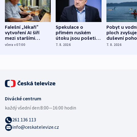
Falešní „lékaři“
Spekulace o
Pobyt u vodn
vytvoření AI šíří
přímém ruském
ploch zvyšuje
mezi staršími
útoku jsou pošetilé,
duševní poho
Poláky nebezpečné
míní estonský
ukázala
včera v 07:00
7. 8. 2026
7. 8. 2026
zdravotní rady
bezpečnostní
mezinárodní 
expert
Divácké centrum
každý všední den:
8:00—16:00 hodin
261 136 113
info@ceskatelevize.cz