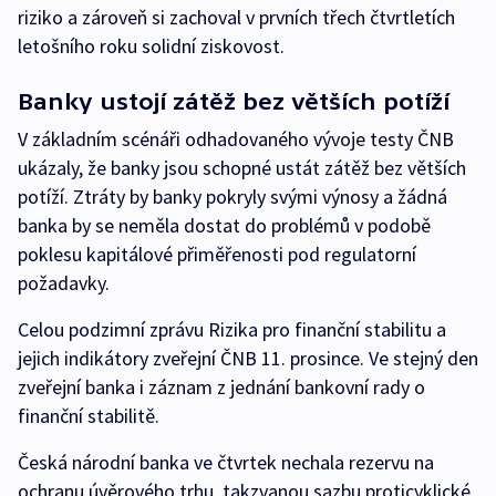
riziko a zároveň si zachoval v prvních třech čtvrtletích
letošního roku solidní ziskovost.
Banky ustojí zátěž bez větších potíží
V základním scénáři odhadovaného vývoje testy ČNB
ukázaly, že banky jsou schopné ustát zátěž bez větších
potíží. Ztráty by banky pokryly svými výnosy a žádná
banka by se neměla dostat do problémů v podobě
poklesu kapitálové přiměřenosti pod regulatorní
požadavky.
Celou podzimní zprávu Rizika pro finanční stabilitu a
jejich indikátory zveřejní ČNB 11. prosince. Ve stejný den
zveřejní banka i záznam z jednání bankovní rady o
finanční stabilitě.
Česká národní banka ve čtvrtek nechala rezervu na
ochranu úvěrového trhu, takzvanou sazbu proticyklické