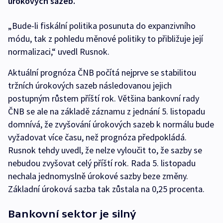
úrokových sazeb.
„Bude-li fiskální politika posunuta do expanzivního
módu, tak z pohledu měnové politiky to přibližuje její
normalizaci,“ uvedl Rusnok.
Aktuální prognóza ČNB počítá nejprve se stabilitou
tržních úrokových sazeb následovanou jejich
postupným růstem příští rok. Většina bankovní rady
ČNB se ale na základě záznamu z jednání 5. listopadu
domnívá, že zvyšování úrokových sazeb k normálu bude
vyžadovat více času, než prognóza předpokládá.
Rusnok tehdy uvedl, že nelze vyloučit to, že sazby se
nebudou zvyšovat celý příští rok. Rada 5. listopadu
nechala jednomyslně úrokové sazby beze změny.
Základní úroková sazba tak zůstala na 0,25 procenta.
Bankovní sektor je silný