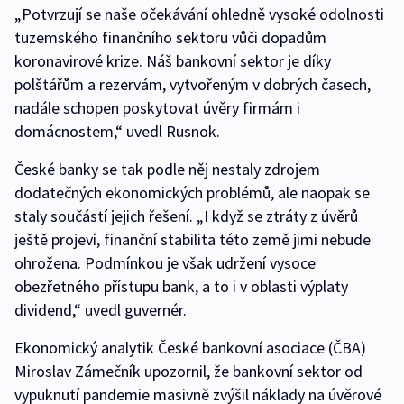
„Potvrzují se naše očekávání ohledně vysoké odolnosti
tuzemského finančního sektoru vůči dopadům
koronavirové krize. Náš bankovní sektor je díky
polštářům a rezervám, vytvořeným v dobrých časech,
nadále schopen poskytovat úvěry firmám i
domácnostem,“ uvedl Rusnok.
České banky se tak podle něj nestaly zdrojem
dodatečných ekonomických problémů, ale naopak se
staly součástí jejich řešení. „I když se ztráty z úvěrů
ještě projeví, finanční stabilita této země jimi nebude
ohrožena. Podmínkou je však udržení vysoce
obezřetného přístupu bank, a to i v oblasti výplaty
dividend,“ uvedl guvernér.
Ekonomický analytik České bankovní asociace (ČBA)
Miroslav Zámečník upozornil, že bankovní sektor od
vypuknutí pandemie masivně zvýšil náklady na úvěrové