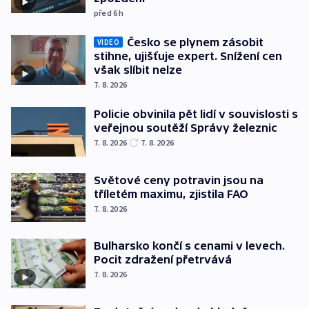
před 6
h
Česko se plynem zásobit
VIDEO
stihne, ujišťuje expert. Snížení cen
však slíbit nelze
7. 8. 2026
Policie obvinila pět lidí v souvislosti s
veřejnou soutěží Správy železnic
7. 8. 2026
7. 8. 2026
Světové ceny potravin jsou na
tříletém maximu, zjistila FAO
7. 8. 2026
Bulharsko končí s cenami v levech.
Pocit zdražení přetrvává
7. 8. 2026