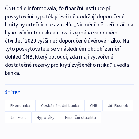
ČNB dále informovala, že finanční instituce při
poskytování hypoték převážně dodržují doporučené
limity hypotečních ukazatelů. „Nicméně někteří hráči na
hypotečním trhu akceptovali zejména ve druhém
čtvrtletí 2020 vyšší než doporučené úvěrové riziko. Na
tyto poskytovatele se v následném období zaměří
dohled ČNB, který posoudí, zda mají vytvořené
dostatečné rezervy pro krytí zvýšeného rizika,“ uvedla
banka.
ŠTÍTKY
Ekonomika
Česká národní banka
ČNB
Jiří Rusnok
Jan Frait
Hypotéky
Finanční stabilita