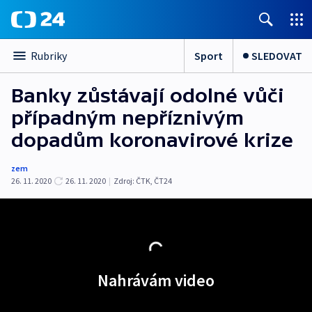
Sport
SLEDOVAT
Rubriky
Banky zůstávají odolné vůči
případným nepříznivým
dopadům koronavirové krize
zem
26. 11. 2020
26. 11. 2020
|
Zdroj:
ČTK
,
ČT24
Nahrávám video