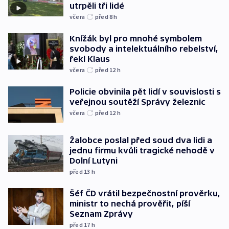
utrpěli tři lidé
včera
před 8
h
Knížák byl pro mnohé symbolem
svobody a intelektuálního rebelství,
řekl Klaus
včera
před 12
h
Policie obvinila pět lidí v souvislosti s
veřejnou soutěží Správy železnic
včera
před 12
h
Žalobce poslal před soud dva lidi a
jednu firmu kvůli tragické nehodě v
Dolní Lutyni
před 13
h
Šéf ČD vrátil bezpečnostní prověrku,
ministr to nechá prověřit, píší
Seznam Zprávy
před 17
h