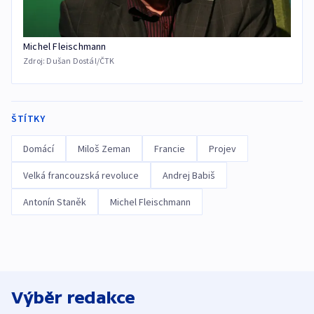
Michel Fleischmann
Zdroj:
Dušan Dostál/ČTK
ŠTÍTKY
Domácí
Miloš Zeman
Francie
Projev
Velká francouzská revoluce
Andrej Babiš
Antonín Staněk
Michel Fleischmann
Výběr redakce