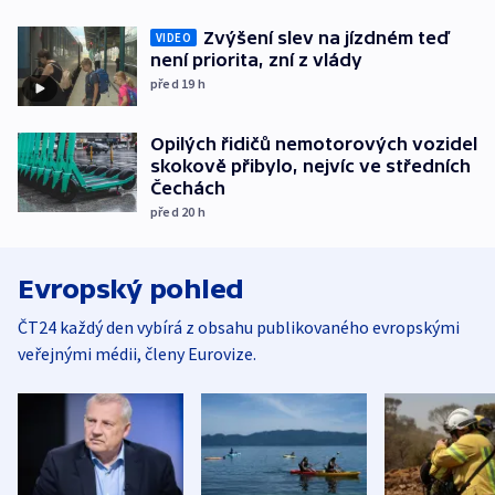
Zvýšení slev na jízdném teď
VIDEO
není priorita, zní z vlády
před 19
h
Opilých řidičů nemotorových vozidel
skokově přibylo, nejvíc ve středních
Čechách
před 20
h
Evropský pohled
ČT24 každý den vybírá z obsahu publikovaného evropskými
veřejnými médii, členy Eurovize.