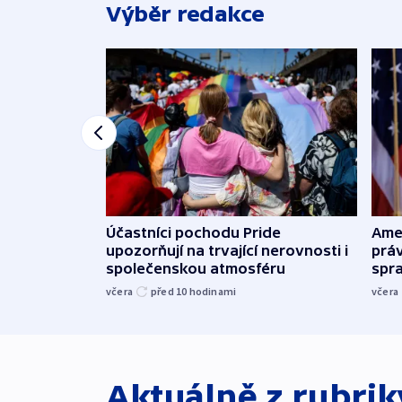
Výběr redakce
Účastníci pochodu Pride
Ame
upozorňují na trvající nerovnosti i
práv
společenskou atmosféru
spr
včera
před 10
hodinami
včera
Aktuálně z rubri