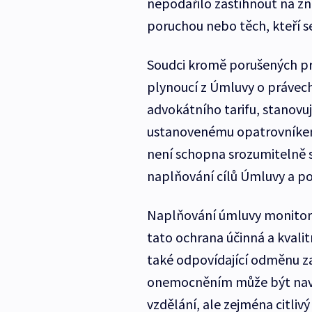
nepodařilo zastihnout na zná
poruchou nebo těch, kteří s
Soudci kromě porušených pr
plynoucí z Úmluvy o právech
advokátního tarifu, stanovu
ustanovenému opatrovníkem
není schopna srozumitelně se
naplňování cílů Úmluvy a poz
Naplňování úmluvy monitoru
tato ochrana účinná a kvalit
také odpovídající odměnu za
onemocněním může být naví
vzdělání, ale zejména citliv