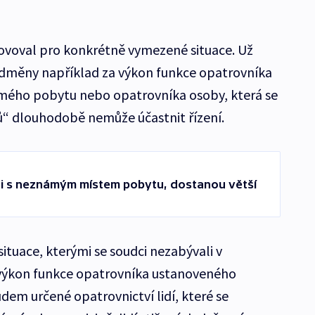
ovoval pro konkrétně vymezené situace. Už
 odměny například za výkon funkce opatrovníka
ého pobytu nebo opatrovníka osoby, která se
ů“ dlouhodobě nemůže účastnit řízení.
lidi s neznámým místem pobytu, dostanou větší
situace, kterými se soudci nezabývali v
 výkon funkce opatrovníka ustanoveného
em určené opatrovnictví lidí, které se