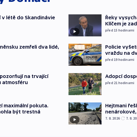
í v létě do Skandinávie
Řeky vysycha
Klíčem je za
před 15
hodinami
něnsku zemřeli dva lidé,
Policie vyše
vraždu na d
před 19
hodinami
ozorňují na trvající
Adopcí dospě
u atmosféru
před 21
hodinami
Hejtmani řeší
í maximální pokuta.
nenárokové, 
ohla být trestná
7. 8. 2026
7. 8. 2