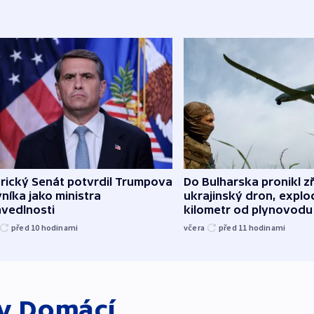
rický Senát potvrdil Trumpova
Do Bulharska pronikl z
níka jako ministra
ukrajinský dron, explo
avedlnosti
kilometr od plynovodu
před 10
hodinami
včera
před 11
hodinami
ky
Domácí