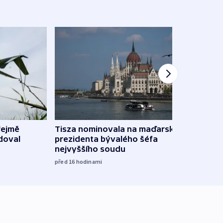
řejmě
Tisza nominovala na maďarského
Ruský
doval
prezidenta bývalého šéfa
čtyři 
nejvyššího soudu
včera
před 16
hodinami