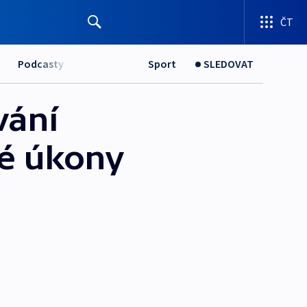
ČT
Podcasty
Sport
SLEDOVAT
vání
ké úkony