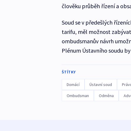
člověku průběh řízení a ob
Soud se v předešlých řízen
tarifu, měl možnost zabývat
ombudsmanův návrh umožnil z
Plénum Ústavního soudu byl
ŠTÍTKY
Domácí
Ústavní soud
Práv
Ombudsman
Odměna
Adv