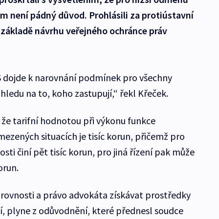
m není pádný důvod. Prohlásili za protiústavní
na základě návrhu veřejného ochránce práv
ÚS dojde k narovnání podmínek pro všechny
ledu na to, koho zastupují,“ řekl Křeček.
, že tarifní hodnotou při výkonu funkce
ezených situacích je tisíc korun, přičemž pro
sti činí pět tisíc korun, pro jiná řízení pak může
orun.
rovnosti a právo advokáta získávat prostředky
cí, plyne z odůvodnění, které přednesl soudce