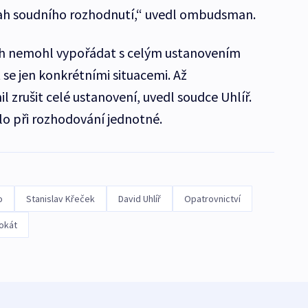
sah soudního rozhodnutí,“ uvedl ombudsman.
ích nemohl vypořádat s celým ustanovením
 se jen konkrétními situacemi. Až
rušit celé ustanovení, uvedl soudce Uhlíř.
o při rozhodování jednotné.
o
Stanislav Křeček
David Uhlíř
Opatrovnictví
okát