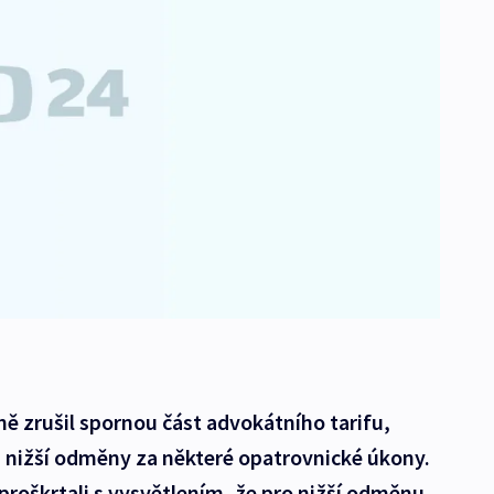
ně zrušil spornou část advokátního tarifu,
 nižší odměny za některé opatrovnické úkony.
proškrtali s vysvětlením, že pro nižší odměnu