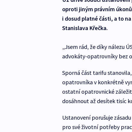
oproti jiným právním úkonů
i dosud platné části, a to 
Stanislava Křečka.
„Jsem rád, že díky nálezu 
advokáty-opatrovníky bez oh
Sporná část tarifu stanovila
opatrovníka v konkrétně vym
ostatní opatrovnické záležito
dosáhnout až desítek tisíc k
Ustanovení porušuje zásadu 
pro své životní potřeby pra