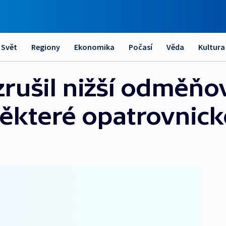
Svět
Regiony
Ekonomika
Počasí
Věda
Kultura
zrušil nižší odměňo
ěkteré opatrovnic