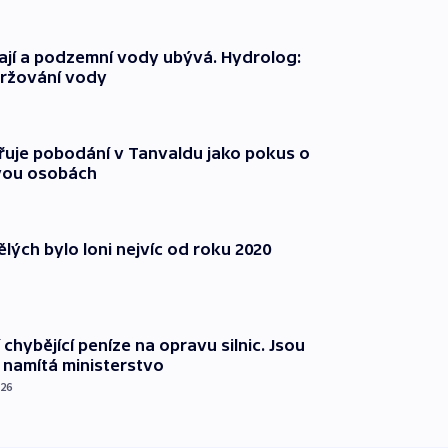
jí a podzemní vody ubývá. Hydrolog:
držování vody
třuje pobodání v Tanvaldu jako pokus o
vou osobách
lých bylo loni nejvíc od roku 2020
 chybějící peníze na opravu silnic. Jsou
namítá ministerstvo
026