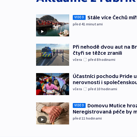
Stále více Čechů míř
VIDEO
před 41
minutami
Při nehodě dvou aut na Br
čtyři se těžce zranili
včera
před 8
hodinami
Účastníci pochodu Pride up
nerovnosti i společensko
včera
před 10
hodinami
Domovu Mutice hroz
VIDEO
Neregistrovaná péče by m
před 11
hodinami