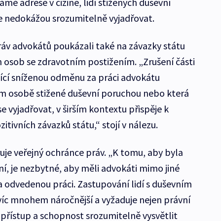
mé adrese v cizině, lidí stižených duševní
e nedokážou srozumitelně vyjadřovat.
áv advokátů poukázali také na závazky státu
 osob se zdravotním postižením. „Zrušení části
jící sníženou odměnu za práci advokátu
 osobě stižené duševní poruchou nebo která
 vyjadřovat, v širším kontextu přispěje k
itivních závazků státu,“ stojí v nálezu.
je veřejný ochránce práv. „K tomu, aby byla
ní, je nezbytné, aby měli advokáti mimo jiné
 odvedenou práci. Zastupování lidí s duševním
c mnohem náročnější a vyžaduje nejen právní
ý přístup a schopnost srozumitelně vysvětlit