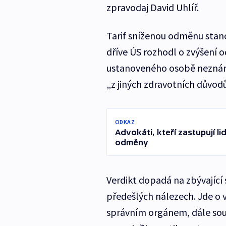
zpravodaj David Uhlíř.
Tarif sníženou odměnu stan
dříve ÚS rozhodl o zvýšení
ustanoveného osobě neznám
„z jiných zdravotních důvod
ODKAZ
Advokáti, kteří zastupují 
odměny
Verdikt dopadá na zbývající 
předešlých nálezech. Jde o
správním orgánem, dále soud