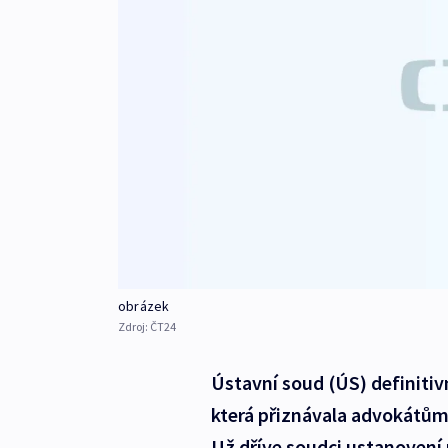
obrázek
Zdroj:
ČT24
Ústavní soud (ÚS) definitiv
která přiznávala advokátům
Už dříve soudci ustanovení 