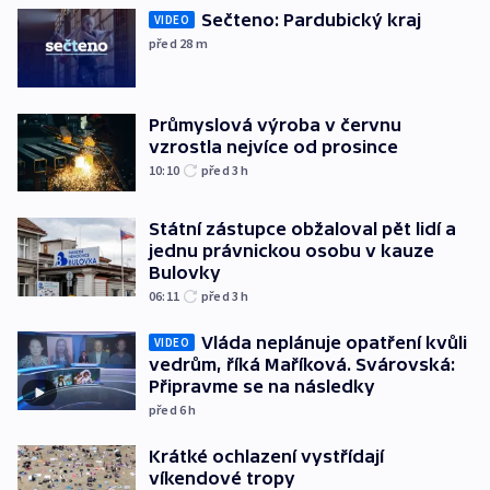
Sečteno: Pardubický kraj
VIDEO
před 28
m
Průmyslová výroba v červnu
vzrostla nejvíce od prosince
10:10
před 3
h
Státní zástupce obžaloval pět lidí a
jednu právnickou osobu v kauze
Bulovky
06:11
před 3
h
Vláda neplánuje opatření kvůli
VIDEO
vedrům, říká Maříková. Svárovská:
Připravme se na následky
před 6
h
Krátké ochlazení vystřídají
víkendové tropy