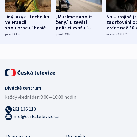
Jiný jazyk i technika.
„Musíme zapojit
Na Ukrajině j
Ve Francii
ženy.“ Litevští
zadržováni o
spolupracují hasiči z
politici zvažují
z více než 50 
různých zemí
dohodu o
Bojovali na s
před 21
m
před 23
h
včera v 14:37
demografii
Ruska
Divácké centrum
každý všední den:
8:00—16:00 hodin
261 136 113
info@ceskatelevize.cz
TV program
Pro média