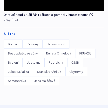
Ústavní soud zrušil část zákona o pomoci v hmotné nouzi
Zdroj:
ČT24
ŠTÍTKY
Domácí
Regiony
Ústavní soud
Bezdoplatkové zóny
Renata Chmelová
KDU-ČSL
Bydlení
Ubytovna
Petr Vícha
ČSSD
Jakub Malačka
Stanislav Křeček
Ubytovny
Samospráva
Jana Maláčová