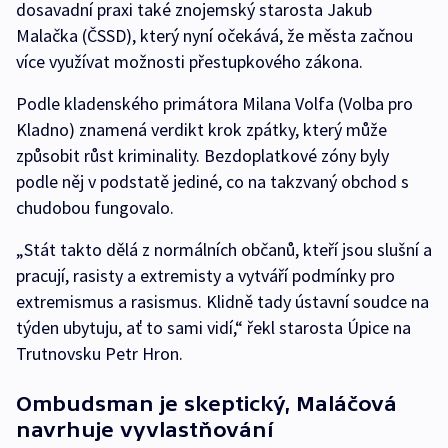
dosavadní praxi také znojemský starosta Jakub
Malačka (ČSSD), který nyní očekává, že města začnou
více využívat možnosti přestupkového zákona.
Podle kladenského primátora Milana Volfa (Volba pro
Kladno) znamená verdikt krok zpátky, který může
způsobit růst kriminality. Bezdoplatkové zóny byly
podle něj v podstatě jediné, co na takzvaný obchod s
chudobou fungovalo.
„Stát takto dělá z normálních občanů, kteří jsou slušní a
pracují, rasisty a extremisty a vytváří podmínky pro
extremismus a rasismus. Klidně tady ústavní soudce na
týden ubytuju, ať to sami vidí,“ řekl starosta Úpice na
Trutnovsku Petr Hron.
Ombudsman je skeptický, Maláčová
navrhuje vyvlastňování