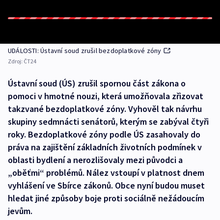
UDÁLOSTI: Ústavní soud zrušil bezdoplatkové zóny
Zdroj:
ČT24
Ústavní soud (ÚS) zrušil spornou část zákona o
pomoci v hmotné nouzi, která umožňovala zřizovat
takzvané bezdoplatkové zóny. Vyhověl tak návrhu
skupiny sedmnácti senátorů, kterým se zabýval čtyři
roky. Bezdoplatkové zóny podle ÚS zasahovaly do
práva na zajištění základních životních podmínek v
oblasti bydlení a nerozlišovaly mezi původci a
„oběťmi“ problémů. Nález vstoupí v platnost dnem
vyhlášení ve Sbírce zákonů. Obce nyní budou muset
hledat jiné způsoby boje proti sociálně nežádoucím
jevům.