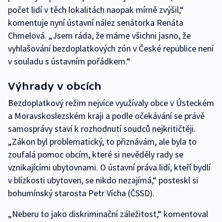
počet lidí v těch lokalitách naopak mírně zvýšil,“
komentuje nyní ústavní nález senátorka Renáta
Chmelová. „Jsem ráda, že máme všichni jasno, že
vyhlašování bezdoplatkových zón v České republice není
v souladu s ústavním pořádkem.“
Výhrady v obcích
Bezdoplatkový režim nejvíce využívaly obce v Ústeckém
a Moravskoslezském kraji a podle očekávání se právě
samosprávy staví k rozhodnutí soudců nejkritičtěji.
„Zákon byl problematický, to přiznávám, ale byla to
zoufalá pomoc obcím, které si nevěděly rady se
vznikajícími ubytovnami. O ústavní práva lidí, kteří bydlí
v blízkosti ubytoven, se nikdo nezajímá,“ posteskl si
bohumínský starosta Petr Vícha (ČSSD).
„Neberu to jako diskriminační záležitost,“ komentoval