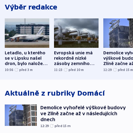
Výběr redakce
Letadlo, u kterého
Evropská unie má
Demolice vyh
se v Lipsku našel
rekordně nízké
výškové budo
dron, bylo naložené
zásoby zemního
Zlíně začne a
municí, píší média
plynu
následujících
10:56
před 3
m
11:23
před 10
m
12:29
před 15
Aktuálně z rubriky
Domácí
Demolice vyhořelé výškové budovy
ve Zlíně začne až v následujících
dnech
12:29
před 15
m