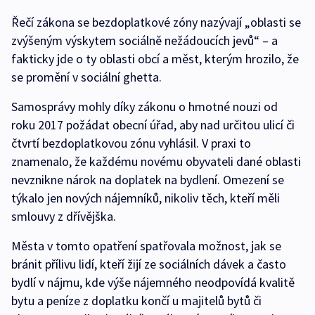
Řečí zákona se bezdoplatkové zóny nazývají „oblasti se
zvýšeným výskytem sociálně nežádoucích jevů“ – a
fakticky jde o ty oblasti obcí a měst, kterým hrozilo, že
se promění v sociální ghetta.
Samosprávy mohly díky zákonu o hmotné nouzi od
roku 2017 požádat obecní úřad, aby nad určitou ulicí či
čtvrtí bezdoplatkovou zónu vyhlásil. V praxi to
znamenalo, že každému novému obyvateli dané oblasti
nevznikne nárok na doplatek na bydlení. Omezení se
týkalo jen nových nájemníků, nikoliv těch, kteří měli
smlouvy z dřívějška.
Města v tomto opatření spatřovala možnost, jak se
bránit přílivu lidí, kteří žijí ze sociálních dávek a často
bydlí v nájmu, kde výše nájemného neodpovídá kvalitě
bytu a peníze z doplatku končí u majitelů bytů či