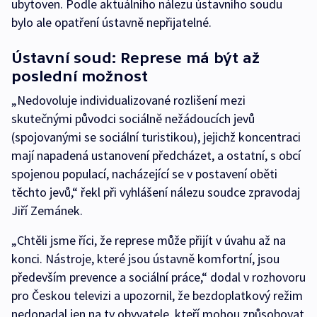
ubytoven. Podle aktuálního nálezu ústavního soudu
bylo ale opatření ústavně nepřijatelné.
Ústavní soud: Represe má být až
poslední možnost
„Nedovoluje individualizované rozlišení mezi
skutečnými původci sociálně nežádoucích jevů
(spojovanými se sociální turistikou), jejichž koncentraci
mají napadená ustanovení předcházet, a ostatní, s obcí
spojenou populací, nacházející se v postavení oběti
těchto jevů,“ řekl při vyhlášení nálezu soudce zpravodaj
Jiří Zemánek.
„Chtěli jsme říci, že represe může přijít v úvahu až na
konci. Nástroje, které jsou ústavně komfortní, jsou
především prevence a sociální práce,“ dodal v rozhovoru
pro Českou televizi a upozornil, že bezdoplatkový režim
nedopadal jen na ty obyvatele, kteří mohou způsobovat