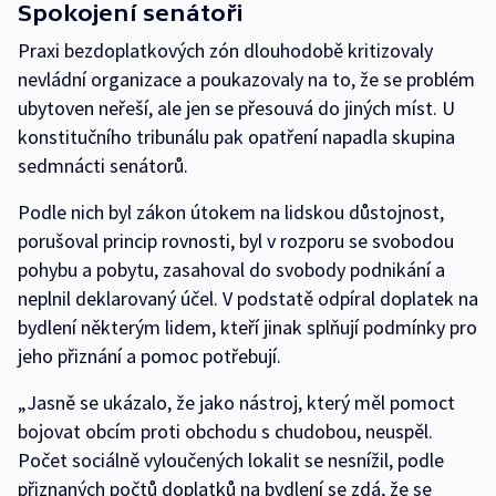
Spokojení senátoři
Praxi bezdoplatkových zón dlouhodobě kritizovaly
nevládní organizace a poukazovaly na to, že se problém
ubytoven neřeší, ale jen se přesouvá do jiných míst. U
konstitučního tribunálu pak opatření napadla skupina
sedmnácti senátorů.
Podle nich byl zákon útokem na lidskou důstojnost,
porušoval princip rovnosti, byl v rozporu se svobodou
pohybu a pobytu, zasahoval do svobody podnikání a
neplnil deklarovaný účel. V podstatě odpíral doplatek na
bydlení některým lidem, kteří jinak splňují podmínky pro
jeho přiznání a pomoc potřebují.
„Jasně se ukázalo, že jako nástroj, který měl pomoct
bojovat obcím proti obchodu s chudobou, neuspěl.
Počet sociálně vyloučených lokalit se nesnížil, podle
přiznaných počtů doplatků na bydlení se zdá, že se