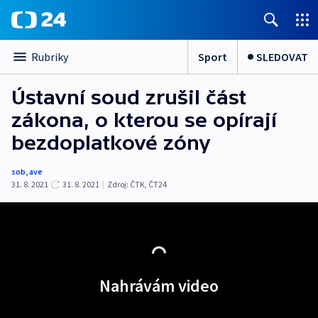
Sport
SLEDOVAT
Rubriky
Ústavní soud zrušil část
zákona, o kterou se opírají
bezdoplatkové zóny
sob
,
ave
31. 8. 2021
31. 8. 2021
|
Zdroj:
ČTK
,
ČT24
Nahrávám video