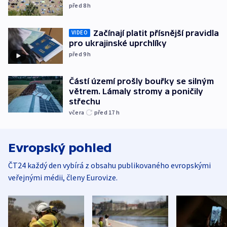
před 8
h
Začínají platit přísnější pravidla
VIDEO
pro ukrajinské uprchlíky
před 9
h
Částí území prošly bouřky se silným
větrem. Lámaly stromy a poničily
střechu
včera
před 17
h
Evropský pohled
ČT24 každý den vybírá z obsahu publikovaného evropskými
veřejnými médii, členy Eurovize.