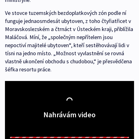
Ve stovce tuzemských bezdoplatkových zón podle ní
funguje jednaosmdesát ubytoven, z toho čtyřiatřicet v
Moravskoslezském a čtrnáct v Ústeckém kraji, přiblížila
Maláčová. Míní, že „společným nepřítelem jsou
nepoctiví majitelé ubytoven“, kteří sestěhovávají lidi v
tísni na jedno místo. „Možnost vyvlastnění se rovná
vlastně ukončení obchodu s chudobou,“ je přesvědčena
šéfka resortu práce.
Nahrávám video