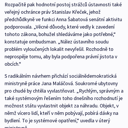
Rozpačitě pak hodnotní postoj strážců ústavnosti také
veřejný ochránce práv Stanislav Křeček, jehož
předchůdkyně ve funkci Anna Šabatová senátní aktivitu
podporovala. „Věcné důvody, které vedly k zavedení
tohoto zákona, bohužel shledáváme jako potřebné,“
konstatuje ombudsman. „Nález ústavního soudu
problém vyloučených lokalit nevyřešil. Rozhodně to
neprospěje tomu, aby byla podpořena právní jistota v
obcích.“
S radikálním návrhem přichází sociálnědemokratická
ministryně práce Jana Maláčová. Soukromé ubytovny
pro chudé by chtěla vyvlastňovat. „Rychlým, správným a
také systémovým řešením toho dnešního rozhodnutí je
možnost státu vyvlastnit objekt za náhradu. Objekt, v
němž vícero lidí, kteří v něm pobývají, pobírá dávky na
bydlení. To je systémové opatření,“ uvedla v úterý
ministryně.