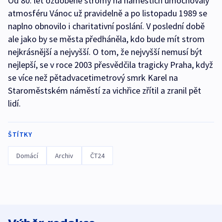
Od 80. let ozdobené stromy na náměstích umocňovaly
atmosféru Vánoc už pravidelně a po listopadu 1989 se
naplno obnovilo i charitativní poslání. V poslední době
ale jako by se města předháněla, kdo bude mít strom
nejkrásnější a nejvyšší. O tom, že nejvyšší nemusí být
nejlepší, se v roce 2003 přesvědčila tragicky Praha, když
se více než pětadvacetimetrový smrk Karel na
Staroměstském náměstí za vichřice zřítil a zranil pět
lidí.
ŠTÍTKY
Domácí
Archiv
ČT24