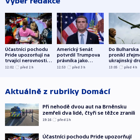
Výběr redakce
Účastníci pochodu
Americký Senát
Do Bulharska
Pride upozorňují na
potvrdil Trumpova
pronikl zřejm
trvající nerovnosti i
právníka jako
ukrajinský dr
společenskou
ministra
explodoval k
12:02
před 2
h
12:53
před 3
h
13:05
před 4
h
atmosféru
spravedlnosti
od plynovod
Aktuálně z rubriky
Domácí
Při nehodě dvou aut na Brněnsku
zemřeli dva lidé, čtyři se těžce zranili
19:16
před 1
h
Účastníci pochodu Pride upozorňují