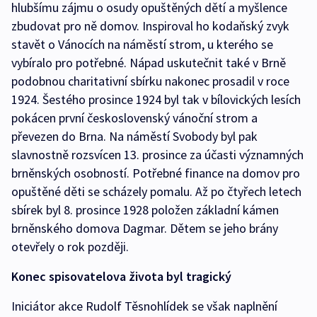
hlubšímu zájmu o osudy opuštěných dětí a myšlence
zbudovat pro ně domov. Inspiroval ho kodaňský zvyk
stavět o Vánocích na náměstí strom, u kterého se
vybíralo pro potřebné. Nápad uskutečnit také v Brně
podobnou charitativní sbírku nakonec prosadil v roce
1924. Šestého prosince 1924 byl tak v bílovických lesích
pokácen první československý vánoční strom a
převezen do Brna. Na náměstí Svobody byl pak
slavnostně rozsvícen 13. prosince za účasti významných
brněnských osobností. Potřebné finance na domov pro
opuštěné děti se scházely pomalu. Až po čtyřech letech
sbírek byl 8. prosince 1928 položen základní kámen
brněnského domova Dagmar. Dětem se jeho brány
otevřely o rok později.
Konec spisovatelova života byl tragický
Iniciátor akce Rudolf Těsnohlídek se však naplnění