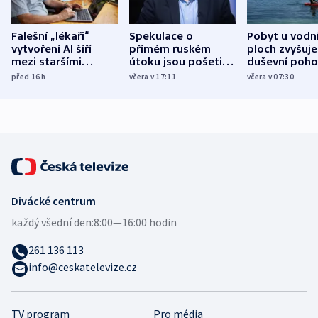
Falešní „lékaři“
Spekulace o
Pobyt u vodn
vytvoření AI šíří
přímém ruském
ploch zvyšuje
mezi staršími
útoku jsou pošetilé,
duševní poho
Poláky nebezpečné
míní estonský
ukázala
před 16
h
včera v 17:11
včera v 07:30
zdravotní rady
bezpečnostní
mezinárodní 
expert
Divácké centrum
každý všední den:
8:00—16:00 hodin
261 136 113
info@ceskatelevize.cz
TV program
Pro média