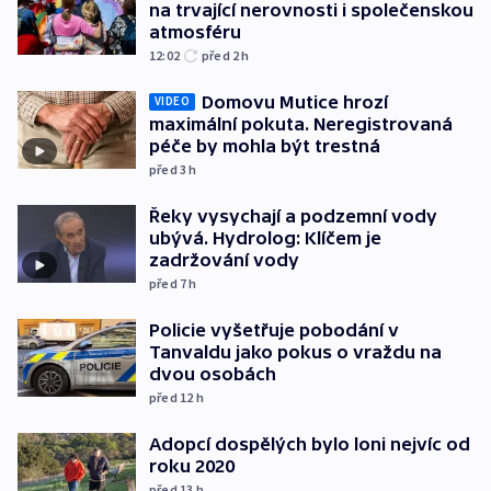
na trvající nerovnosti i společenskou
atmosféru
12:02
před 2
h
Domovu Mutice hrozí
VIDEO
maximální pokuta. Neregistrovaná
péče by mohla být trestná
před 3
h
Řeky vysychají a podzemní vody
ubývá. Hydrolog: Klíčem je
zadržování vody
před 7
h
Policie vyšetřuje pobodání v
Tanvaldu jako pokus o vraždu na
dvou osobách
před 12
h
Adopcí dospělých bylo loni nejvíc od
roku 2020
před 13
h