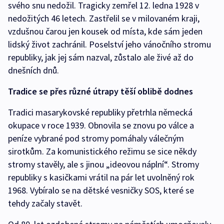
svého snu nedožil. Tragicky zemřel 12. ledna 1928 v
nedožitých 46 letech. Zastřelil se v milovaném kraji,
vzdušnou čarou jen kousek od místa, kde sám jeden
lidský život zachránil. Poselství jeho vánočního stromu
republiky, jak jej sám nazval, zůstalo ale živé až do
dnešních dnů.
Tradice se přes různé útrapy těší oblibě dodnes
Tradici masarykovské republiky přetrhla německá
okupace v roce 1939. Obnovila se znovu po válce a
peníze vybrané pod stromy pomáhaly válečným
sirotkům. Za komunistického režimu se sice někdy
stromy stavěly, ale s jinou „ideovou náplní“. Stromy
republiky s kasičkami vrátil na pár let uvolněný rok
1968. Vybíralo se na dětské vesničky SOS, které se
tehdy začaly stavět.