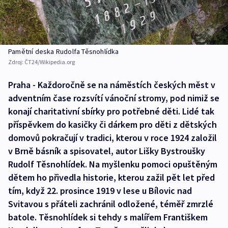
Pamětní deska Rudolfa Těsnohlídka
Zdroj:
ČT24/Wikipedia.org
Praha - Každoročně se na náměstích českých měst v
adventním čase rozsvítí vánoční stromy, pod nimiž se
konají charitativní sbírky pro potřebné děti. Lidé tak
příspěvkem do kasičky či dárkem pro děti z dětských
domovů pokračují v tradici, kterou v roce 1924 založil
v Brně básník a spisovatel, autor Lišky Bystroušky
Rudolf Těsnohlídek. Na myšlenku pomoci opuštěným
dětem ho přivedla historie, kterou zažil pět let před
tím, když 22. prosince 1919 v lese u Bílovic nad
Svitavou s přáteli zachránil odložené, téměř zmrzlé
batole. Těsnohlídek si tehdy s malířem Františkem