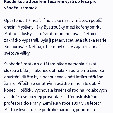
Koudelkou a Josefem Tesařem vyšli do lesa pro
vánoční stromek.
Opuštěnou 17měsíční holčičku našli v místech poblíž
dnešní Myslivny lišky Bystroušky mezi kořeny smrku.
Matku Lidušky, jak děvčátko pojmenovali, četníci
zakrátko vypátrali. Byla jí pětadvacetiletá služka Marie
Kosourová z Netína, otcem byl ruský zajatec z první
světové války.
Svobodná matka s dítětem nikde nemohla získat
službu a bída ji nakonec dohnala k zoufalému činu. Za
opuštění dítěte byla odsouzena k pěti letům těžkého
žaláře. Příběh se smutným začátkem měl ale dobrý
konec. Holčičku vychovala brněnská rodina Polákových
a Liduška se později provdala za středoškolského
profesora do Prahy. Zemřela v roce 1997 v 78 letech.
Místo v lese, kde se podruhé narodila, připomíná