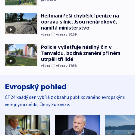
Hejtmani řeší chybějící peníze na
opravu silnic. Jsou nenárokové,
namítá ministerstvo
včera
včera v 20:59
Policie vyšetřuje násilný čin v
Tanvaldu, bodná zranění při něm
utrpěli tři lidé
včera
včera v 17:58
Evropský pohled
ČT24 každý den vybírá z obsahu publikovaného evropskými
veřejnými médii, členy Eurovize.