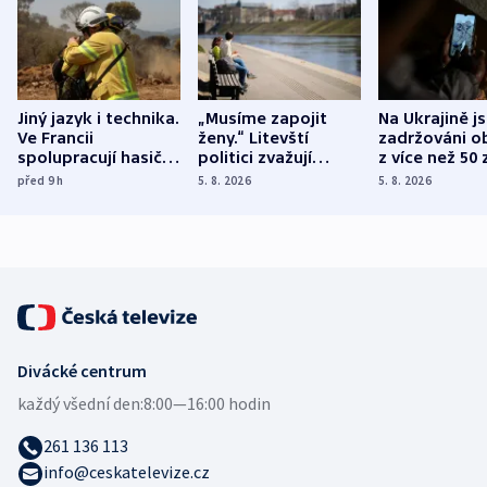
Jiný jazyk i technika.
„Musíme zapojit
Na Ukrajině j
Ve Francii
ženy.“ Litevští
zadržováni o
spolupracují hasiči z
politici zvažují
z více než 50 
různých zemí
dohodu o
Bojovali na s
před 9
h
5. 8. 2026
5. 8. 2026
demografii
Ruska
Divácké centrum
každý všední den:
8:00—16:00 hodin
261 136 113
info@ceskatelevize.cz