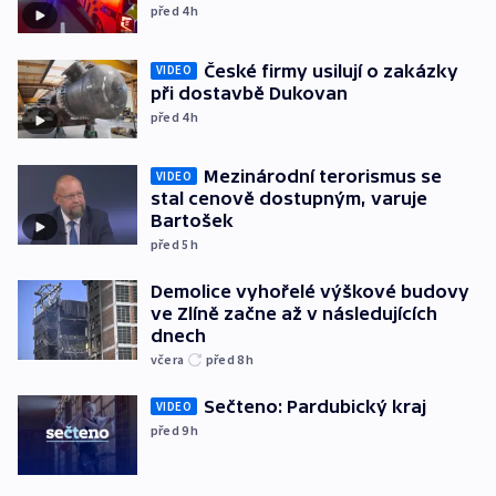
před 4
h
České firmy usilují o zakázky
VIDEO
při dostavbě Dukovan
před 4
h
Mezinárodní terorismus se
VIDEO
stal cenově dostupným, varuje
Bartošek
před 5
h
Demolice vyhořelé výškové budovy
ve Zlíně začne až v následujících
dnech
včera
před 8
h
Sečteno: Pardubický kraj
VIDEO
před 9
h