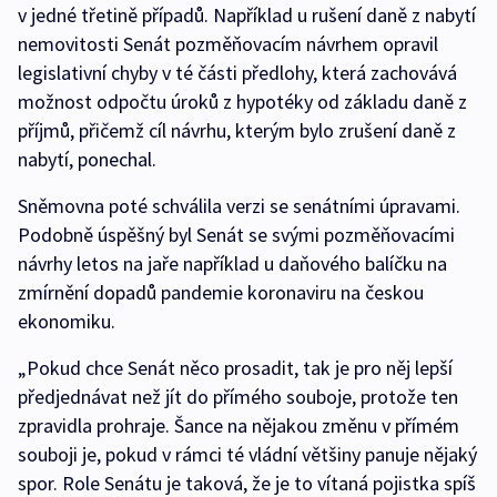
v jedné třetině případů. Například u rušení daně z nabytí
nemovitosti Senát pozměňovacím návrhem opravil
legislativní chyby v té části předlohy, která zachovává
možnost odpočtu úroků z hypotéky od základu daně z
příjmů, přičemž cíl návrhu, kterým bylo zrušení daně z
nabytí, ponechal.
Sněmovna poté schválila verzi se senátními úpravami.
Podobně úspěšný byl Senát se svými pozměňovacími
návrhy letos na jaře například u daňového balíčku na
zmírnění dopadů pandemie koronaviru na českou
ekonomiku.
„Pokud chce Senát něco prosadit, tak je pro něj lepší
předjednávat než jít do přímého souboje, protože ten
zpravidla prohraje. Šance na nějakou změnu v přímém
souboji je, pokud v rámci té vládní většiny panuje nějaký
spor. Role Senátu je taková, že je to vítaná pojistka spíš