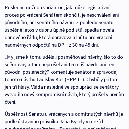
Poslední možnou variantou, jak může legislativní
proces po vrácení Senátem skončit, je neschválení ani
původního, ani senátního návrhu. Z pohledu Senátu
úspěšně letos v dubnu úplně pod stůl spadla novela
daňového řádu, která upravovala lhůtu pro vracení
nadměrných odpočtů na DPH z 30 na 45 dní.
„My jsme k tomu udělali pozměňovací návrhy, šlo to do
sněmovny a tam neprošel ani ten náš návrh, ani ten
původní poslanecký,“ komentuje senátor a zpravodaj
tohoto návrhu Ladislav Kos (HPP 11). Chyběly přitom
jen tři hlasy. Vláda následně ve spolupráci se senátory
vytvořila nový kompromisní návrh, který prošel v prvním
čtení.
Úspěšnost Senátu u vrácených a odmítnutých návrhů je
podle ústavního právníka Jana Kysely v mezích
dlouhodobého průměru. „Ta statistika neúspěšnosti