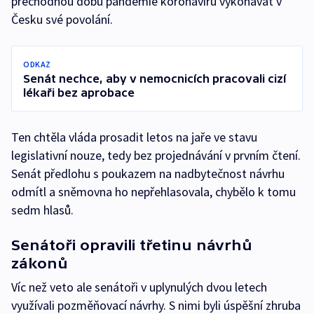
přechodnou dobu pandemie koronaviru vykonávat v
Česku své povolání.
ODKAZ
Senát nechce, aby v nemocnicích pracovali cizí
lékaři bez aprobace
Ten chtěla vláda prosadit letos na jaře ve stavu
legislativní nouze, tedy bez projednávání v prvním čtení.
Senát předlohu s poukazem na nadbytečnost návrhu
odmítl a sněmovna ho nepřehlasovala, chybělo k tomu
sedm hlasů.
Senátoři opravili třetinu návrhů
zákonů
Víc než veto ale senátoři v uplynulých dvou letech
využívali pozměňovací návrhy. S nimi byli úspěšní zhruba