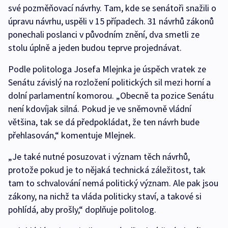
své pozměňovací návrhy. Tam, kde se senátoři snažili o
úpravu návrhu, uspěli v 15 případech. 31 návrhů zákonů
ponechali poslanci v původním znění, dva smetli ze
stolu úplně a jeden budou teprve projednávat.
Podle politologa Josefa Mlejnka je úspěch vratek ze
Senátu závislý na rozložení politických sil mezi horní a
dolní parlamentní komorou. „Obecně ta pozice Senátu
není kdovíjak silná. Pokud je ve sněmovně vládní
většina, tak se dá předpokládat, že ten návrh bude
přehlasován,“ komentuje Mlejnek.
„Je také nutné posuzovat i význam těch návrhů,
protože pokud je to nějaká technická záležitost, tak
tam to schvalování nemá politický význam. Ale pak jsou
zákony, na nichž ta vláda politicky staví, a takové si
pohlídá, aby prošly,“ doplňuje politolog.