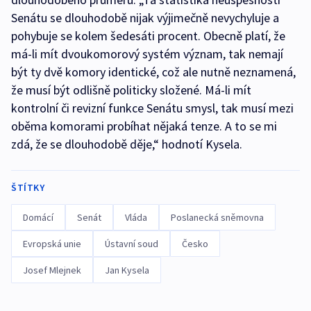
Senátu se dlouhodobě nijak výjimečně nevychyluje a
pohybuje se kolem šedesáti procent. Obecně platí, že
má-li mít dvoukomorový systém význam, tak nemají
být ty dvě komory identické, což ale nutně neznamená,
že musí být odlišně politicky složené. Má-li mít
kontrolní či revizní funkce Senátu smysl, tak musí mezi
oběma komorami probíhat nějaká tenze. A to se mi
zdá, že se dlouhodobě děje,“ hodnotí Kysela.
ŠTÍTKY
Domácí
Senát
Vláda
Poslanecká sněmovna
Evropská unie
Ústavní soud
Česko
Josef Mlejnek
Jan Kysela