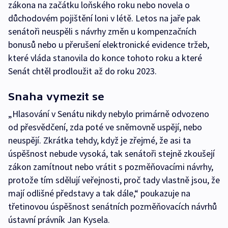
zákona na začátku loňského roku nebo novela o
důchodovém pojištění loni v létě. Letos na jaře pak
senátoři neuspěli s návrhy změn u kompenzačních
bonusů nebo u přerušení elektronické evidence tržeb,
které vláda stanovila do konce tohoto roku a které
Senát chtěl prodloužit až do roku 2023.
Snaha vymezit se
„Hlasování v Senátu nikdy nebylo primárně odvozeno
od přesvědčení, zda poté ve sněmovně uspějí, nebo
neuspějí. Zkrátka tehdy, když je zřejmé, že asi ta
úspěšnost nebude vysoká, tak senátoři stejně zkoušejí
zákon zamítnout nebo vrátit s pozměňovacími návrhy,
protože tím sdělují veřejnosti, proč tady vlastně jsou, že
mají odlišné představy a tak dále,“ poukazuje na
třetinovou úspěšnost senátních pozměňovacích návrhů
ústavní právník Jan Kysela.