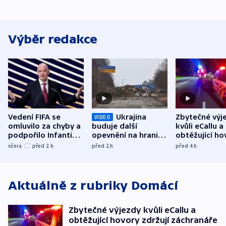
Výběr redakce
Vedení FIFA se
Ukrajina
Zbytečné výj
VIDEO
omluvilo za chyby a
buduje další
kvůli eCallu a
podpořilo Infantina.
opevnění na hranici
obtěžující ho
UEFA trvá na
s Běloruskem
zdržují záchr
včera
před 2
h
před 2
h
před 4
h
bojkotu
Aktuálně z rubriky
Domácí
Zbytečné výjezdy kvůli eCallu a
obtěžující hovory zdržují záchranáře