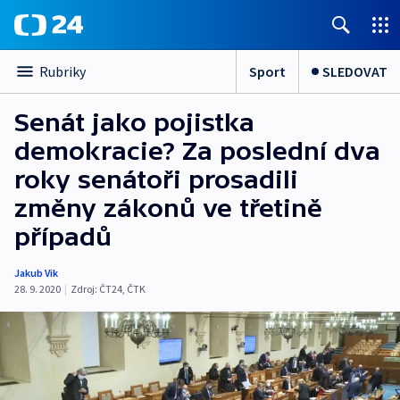
Sport
SLEDOVAT
Rubriky
Senát jako pojistka
demokracie? Za poslední dva
roky senátoři prosadili
změny zákonů ve třetině
případů
Jakub Vik
28. 9. 2020
|
Zdroj:
ČT24
,
ČTK