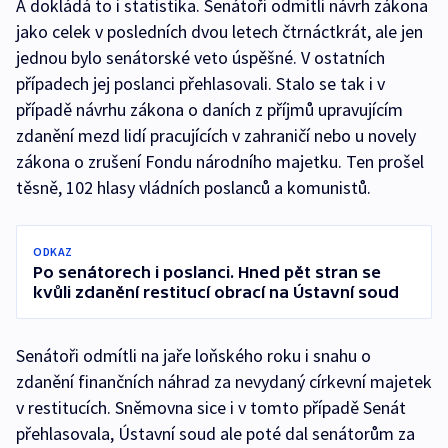
A dokládá to i statistika. Senátoři odmítli návrh zákona
jako celek v posledních dvou letech čtrnáctkrát, ale jen
jednou bylo senátorské veto úspěšné. V ostatních
případech jej poslanci přehlasovali. Stalo se tak i v
případě návrhu zákona o daních z příjmů upravujícím
zdanění mezd lidí pracujících v zahraničí nebo u novely
zákona o zrušení Fondu národního majetku. Ten prošel
těsně, 102 hlasy vládních poslanců a komunistů.
ODKAZ
Po senátorech i poslanci. Hned pět stran se
kvůli zdanění restitucí obrací na Ústavní soud
Senátoři odmítli na jaře loňského roku i snahu o
zdanění finančních náhrad za nevydaný církevní majetek
v restitucích. Sněmovna sice i v tomto případě Senát
přehlasovala, Ústavní soud ale poté dal senátorům za