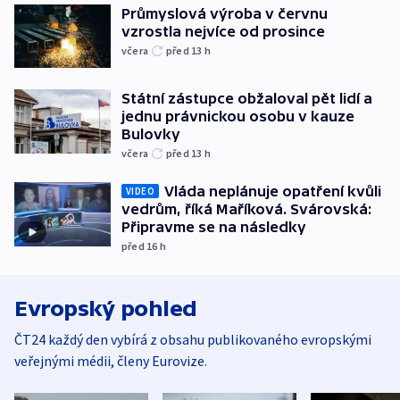
Průmyslová výroba v červnu
vzrostla nejvíce od prosince
včera
před 13
h
Státní zástupce obžaloval pět lidí a
jednu právnickou osobu v kauze
Bulovky
včera
před 13
h
Vláda neplánuje opatření kvůli
VIDEO
vedrům, říká Maříková. Svárovská:
Připravme se na následky
před 16
h
Evropský pohled
ČT24 každý den vybírá z obsahu publikovaného evropskými
veřejnými médii, členy Eurovize.