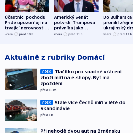
Účastníci pochodu
Americký Senát
Do Bulharska
Pride upozorňují na
potvrdil Trumpova
pronikl zřejm
trvající nerovnosti i
právníka jako
ukrajinský dr
společenskou
ministra
explodoval k
včera
před 10
h
včera
před 11
h
včera
před 12
h
atmosféru
spravedlnosti
od plynovod
Aktuálně z rubriky
Domácí
Tlačítko pro snadné vrácení
VIDEO
zboží míří na e-shopy. Byť má
zpoždění
před 16
m
Stále více Čechů míří v létě do
VIDEO
Skandinávie
před 1
h
Při nehodě dvou aut na Brněnsku