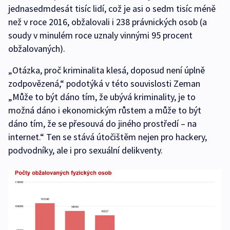
jednasedmdesát tisíc lidí, což je asi o sedm tisíc méně
než v roce 2016, obžalovali i 238 právnických osob (a
soudy v minulém roce uznaly vinnými 95 procent
obžalovaných).
„Otázka, proč kriminalita klesá, doposud není úplně
zodpovězená,“ podotýká v této souvislosti Zeman
„Může to být dáno tím, že ubývá kriminality, je to
možná dáno i ekonomickým růstem a může to být
dáno tím, že se přesouvá do jiného prostředí – na
internet.“ Ten se stává útočištěm nejen pro hackery,
podvodníky, ale i pro sexuální delikventy.