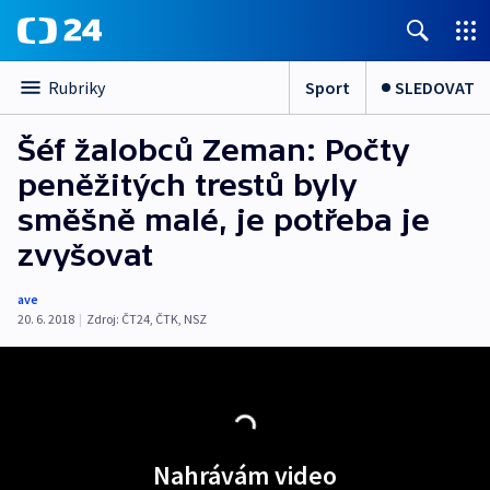
Sport
SLEDOVAT
Rubriky
Šéf žalobců Zeman: Počty
peněžitých trestů byly
směšně malé, je potřeba je
zvyšovat
ave
20. 6. 2018
|
Zdroj:
ČT24
,
ČTK
,
NSZ
Nahrávám video