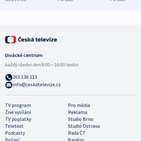
zdravotní rady
bezpečnostní
mezinárodní 
expert
Divácké centrum
každý všední den:
8:00—16:00 hodin
261 136 113
info@ceskatelevize.cz
TV program
Pro média
Živé vysílání
Reklama
TV poplatky
Studio Brno
Teletext
Studio Ostrava
Podcasty
Rada ČT
Počasí
Kariéra