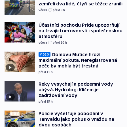
zemřeli dva lidé, čtyři se těžce zranili
včera
před 9
h
Účastníci pochodu Pride upozorňují
na trvající nerovnosti i společenskou
atmosféru
včera
před 10
h
Domovu Mutice hrozí
VIDEO
maximální pokuta. Neregistrovaná
péče by mohla být trestná
před 11
h
Řeky vysychají a podzemní vody
ubývá. Hydrolog: Klíčem je
zadržování vody
před 15
h
Policie vyšetřuje pobodání v
Tanvaldu jako pokus o vraždu na
dvou osobách