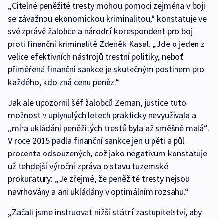
„Citelné peněžité tresty mohou pomoci zejména v boji
se závažnou ekonomickou kriminalitou,“ konstatuje ve
své zprávě žalobce a národní korespondent pro boj
proti finanční kriminalitě Zdeněk Kasal. „Jde o jeden z
velice efektivních nástrojů trestní politiky, neboť
přiměřená finanční sankce je skutečným postihem pro
každého, kdo zná cenu peněz.“
Jak ale upozornil šéf žalobců Zeman, justice tuto
možnost v uplynulých letech prakticky nevyužívala a
„míra ukládání peněžitých trestů byla až směšně malá“.
V roce 2015 padla finanční sankce jen u pěti a půl
procenta odsouzených, což jako negativum konstatuje
už tehdejší výroční zpráva o stavu tuzemské
prokuratury: „Je zřejmé, že peněžité tresty nejsou
navrhovány a ani ukládány v optimálním rozsahu.“
„Začali jsme instruovat nižší státní zastupitelství, aby