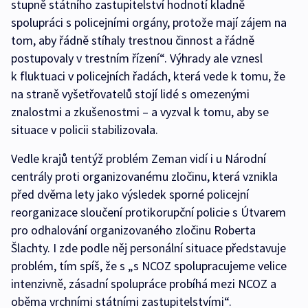
stupně státního zastupitelství hodnotí kladně
spolupráci s policejními orgány, protože mají zájem na
tom, aby řádně stíhaly trestnou činnost a řádně
postupovaly v trestním řízení“. Výhrady ale vznesl
k fluktuaci v policejních řadách, která vede k tomu, že
na straně vyšetřovatelů stojí lidé s omezenými
znalostmi a zkušenostmi – a vyzval k tomu, aby se
situace v policii stabilizovala.
Vedle krajů tentýž problém Zeman vidí i u Národní
centrály proti organizovanému zločinu, která vznikla
před dvěma lety jako výsledek sporné policejní
reorganizace sloučení protikorupční policie s Útvarem
pro odhalování organizovaného zločinu Roberta
Šlachty. I zde podle něj personální situace představuje
problém, tím spíš, že s „s NCOZ spolupracujeme velice
intenzivně, zásadní spolupráce probíhá mezi NCOZ a
oběma vrchními státními zastupitelstvími“.