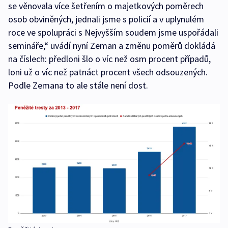
se věnovala více šetřením o majetkových poměrech
osob obviněných, jednali jsme s policií a v uplynulém
roce ve spolupráci s Nejvyšším soudem jsme uspořádali
semináře,“ uvádí nyní Zeman a změnu poměrů dokládá
na číslech: předloni šlo o víc než osm procent případů,
loni už o víc než patnáct procent všech odsouzených.
Podle Zemana to ale stále není dost.