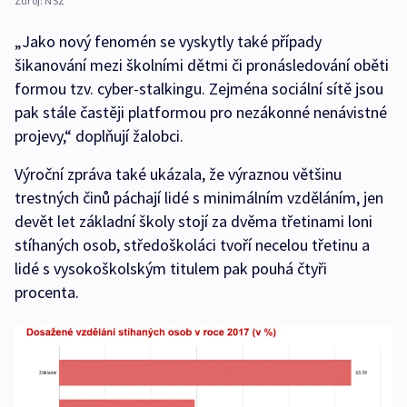
Zdroj:
NSZ
„Jako nový fenomén se vyskytly také případy
šikanování mezi školními dětmi či pronásledování oběti
formou tzv. cyber‑stalkingu. Zejména sociální sítě jsou
pak stále častěji platformou pro nezákonné nenávistné
projevy,“ doplňují žalobci.
Výroční zpráva také ukázala, že výraznou většinu
trestných činů páchají lidé s minimálním vzděláním, jen
devět let základní školy stojí za dvěma třetinami loni
stíhaných osob, středoškoláci tvoří necelou třetinu a
lidé s vysokoškolským titulem pak pouhá čtyři
procenta.