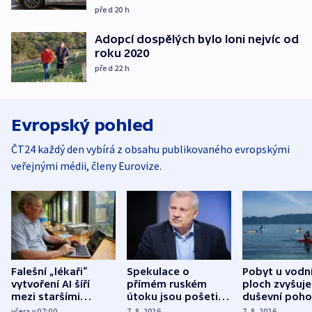
před 20
h
Adopcí dospělých bylo loni nejvíc od
roku 2020
před 22
h
Evropský pohled
ČT24 každý den vybírá z obsahu publikovaného evropskými
veřejnými médii, členy Eurovize.
Falešní „lékaři“
Spekulace o
Pobyt u vodn
vytvoření AI šíří
přímém ruském
ploch zvyšuje
mezi staršími
útoku jsou pošetilé,
duševní poho
Poláky nebezpečné
míní estonský
ukázala
včera v 07:00
7. 8. 2026
7. 8. 2026