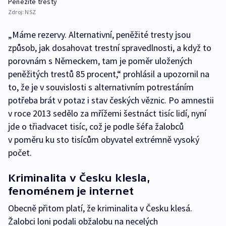
Peněžité tresty
Zdroj:
NSZ
„Máme rezervy. Alternativní, peněžité tresty jsou
způsob, jak dosahovat trestní spravedlnosti, a když to
porovnám s Německem, tam je poměr uložených
peněžitých trestů 85 procent,“ prohlásil a upozornil na
to, že je v souvislosti s alternativním potrestáním
potřeba brát v potaz i stav českých věznic. Po amnestii
v roce 2013 sedělo za mřížemi šestnáct tisíc lidí, nyní
jde o třiadvacet tisíc, což je podle šéfa žalobců
v poměru ku sto tisícům obyvatel extrémně vysoký
počet.
Kriminalita v Česku klesla,
fenoménem je internet
Obecně přitom platí, že kriminalita v Česku klesá.
Žalobci loni podali obžalobu na necelých