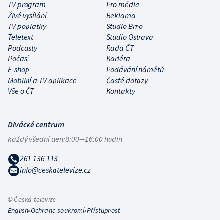
TV program
Pro média
Živé vysílání
Reklama
TV poplatky
Studio Brno
Teletext
Studio Ostrava
Podcasty
Rada ČT
Počasí
Kariéra
E-shop
Podávání námětů
Mobilní a TV aplikace
Časté dotazy
Vše o ČT
Kontakty
Divácké centrum
každý všední den:
8:00—16:00 hodin
261 136 113
info@ceskatelevize.cz
© Česká televize
•
•
English
Ochrana soukromí
Přístupnost