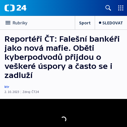
Sport
SLEDOVAT
Rubriky
Reportéři ČT: Falešní bankéři
jako nová mafie. Oběti
kyberpodvodů přijdou o
veškeré úspory a často se i
zadluží
ktr
2. 10. 2023
|
Zdroj:
ČT24