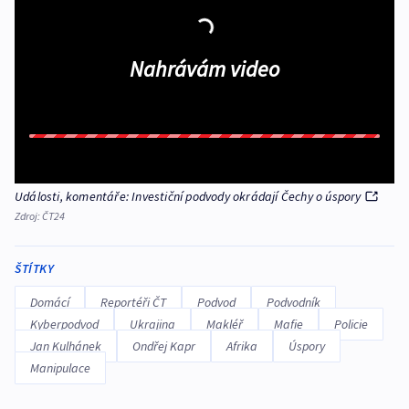
Nahrávám video
Události, komentáře: Investiční podvody okrádají Čechy o úspory
Zdroj:
ČT24
ŠTÍTKY
Domácí
Reportéři ČT
Podvod
Podvodník
Kyberpodvod
Ukrajina
Makléř
Mafie
Policie
Jan Kulhánek
Ondřej Kapr
Afrika
Úspory
Manipulace