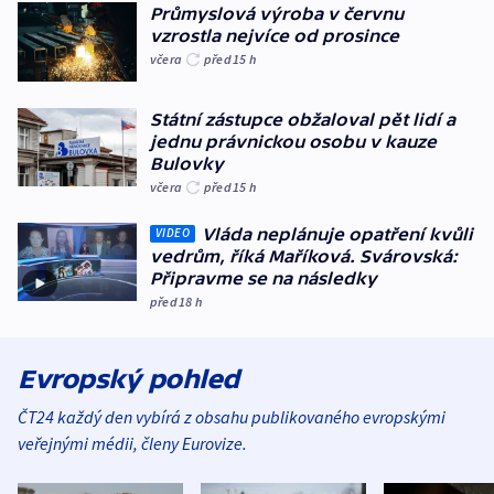
Průmyslová výroba v červnu
vzrostla nejvíce od prosince
včera
před 15
h
Státní zástupce obžaloval pět lidí a
jednu právnickou osobu v kauze
Bulovky
včera
před 15
h
Vláda neplánuje opatření kvůli
VIDEO
vedrům, říká Maříková. Svárovská:
Připravme se na následky
před 18
h
Evropský pohled
ČT24 každý den vybírá z obsahu publikovaného evropskými
veřejnými médii, členy Eurovize.