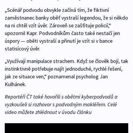
„Scénář podvodu obvykle začíná tím, že fiktivní
zaměstnanec banky oběť vystraší legendou, že si někdo
na ni chtěl vzít úvěr. Zároveň se zašťituje policií,“
upozornil Kapr. Podvodníkům často také nestačí jen
úspory — oběti vystraší a přinutí je vzít si v bance
statisícový úvěr.
„Využívají manipulace strachem. Když se člověk bojí, tak
instinktivně potřebuje najít jednoduché, rychlé řešení,
jak ze situace ven,“ poznamenal psycholog Jan
Kulhánek.
Reportéři ČT také hovořili s obětmi kyberpodvodů a
vyzkoušeli si rozhovor s podvodným makléřem. Celé
video můžete zhlédnout v úvodu článku