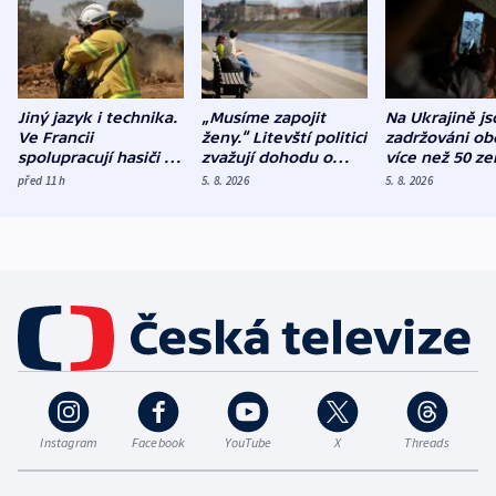
Jiný jazyk i technika.
„Musíme zapojit
Na Ukrajině js
Ve Francii
ženy.“ Litevští politici
zadržováni ob
spolupracují hasiči z
zvažují dohodu o
více než 50 ze
různých zemí
demografii
Bojovali na st
před 11
h
5. 8. 2026
5. 8. 2026
Ruska
Instagram
Facebook
YouTube
X
Threads