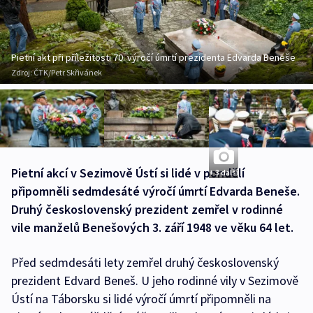
Pietní akt při příležitosti 70. výročí úmrtí prezidenta Edvarda Beneše
Zdroj:
ČTK/Petr Skřivánek
Pietní akcí v Sezimově Ústí si lidé v pondělí
+ 3 další
připomněli sedmdesáté výročí úmrtí Edvarda Beneše.
Druhý československý prezident zemřel v rodinné
vile manželů Benešových 3. září 1948 ve věku 64 let.
Před sedmdesáti lety zemřel druhý československý
prezident Edvard Beneš. U jeho rodinné vily v Sezimově
Ústí na Táborsku si lidé výročí úmrtí připomněli na