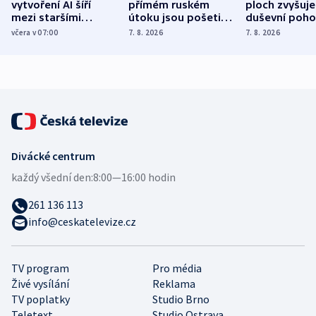
vytvoření AI šíří
přímém ruském
ploch zvyšuje
mezi staršími
útoku jsou pošetilé,
duševní poho
Poláky nebezpečné
míní estonský
ukázala
včera v 07:00
7. 8. 2026
7. 8. 2026
zdravotní rady
bezpečnostní
mezinárodní 
expert
Divácké centrum
každý všední den:
8:00—16:00 hodin
261 136 113
info@ceskatelevize.cz
TV program
Pro média
Živé vysílání
Reklama
TV poplatky
Studio Brno
Teletext
Studio Ostrava