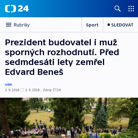
Sport
SLEDOVAT
Rubriky
Prezident budovatel i muž
sporných rozhodnutí. Před
sedmdesáti lety zemřel
Edvard Beneš
mkk
3. 9. 2018
3. 9. 2018
|
Zdroj:
ČT24