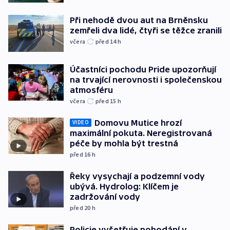
Při nehodě dvou aut na Brněnsku
zemřeli dva lidé, čtyři se těžce zranili
včera
před 14
h
Účastníci pochodu Pride upozorňují
na trvající nerovnosti i společenskou
atmosféru
včera
před 15
h
Domovu Mutice hrozí
VIDEO
maximální pokuta. Neregistrovaná
péče by mohla být trestná
před 16
h
Řeky vysychají a podzemní vody
ubývá. Hydrolog: Klíčem je
zadržování vody
před 20
h
Policie vyšetřuje pobodání v