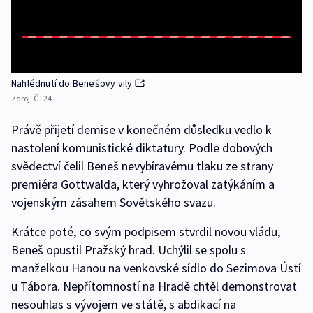
Nahlédnutí do Benešovy vily
Zdroj:
ČT24
Právě přijetí demise v konečném důsledku vedlo k
nastolení komunistické diktatury. Podle dobových
svědectví čelil Beneš nevybíravému tlaku ze strany
premiéra Gottwalda, který vyhrožoval zatýkáním a
vojenským zásahem Sovětského svazu.
Krátce poté, co svým podpisem stvrdil novou vládu,
Beneš opustil Pražský hrad. Uchýlil se spolu s
manželkou Hanou na venkovské sídlo do Sezimova Ústí
u Tábora. Nepřítomností na Hradě chtěl demonstrovat
nesouhlas s vývojem ve státě, s abdikací na