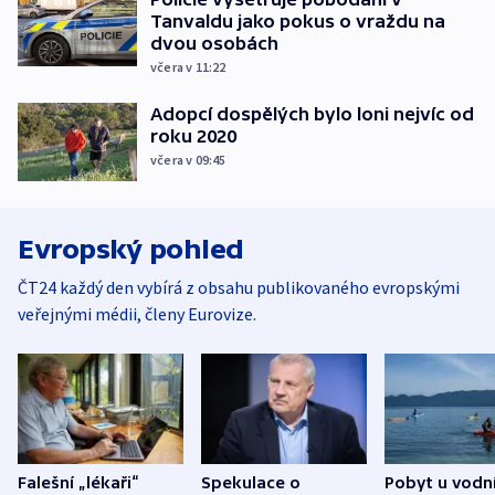
Tanvaldu jako pokus o vraždu na
dvou osobách
včera v 11:22
Adopcí dospělých bylo loni nejvíc od
roku 2020
včera v 09:45
Evropský pohled
ČT24 každý den vybírá z obsahu publikovaného evropskými
veřejnými médii, členy Eurovize.
Falešní „lékaři“
Spekulace o
Pobyt u vodn