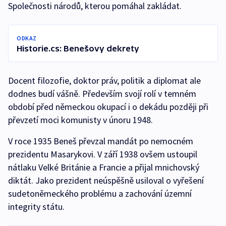
Společnosti národů, kterou pomáhal zakládat.
ODKAZ
Historie.cs: Benešovy dekrety
Docent filozofie, doktor práv, politik a diplomat ale
dodnes budí vášně. Především svojí rolí v temném
období před německou okupací i o dekádu později při
převzetí moci komunisty v únoru 1948.
V roce 1935 Beneš převzal mandát po nemocném
prezidentu Masarykovi. V září 1938 ovšem ustoupil
nátlaku Velké Británie a Francie a přijal mnichovský
diktát. Jako prezident neúspěšně usiloval o vyřešení
sudetoněmeckého problému a zachování územní
integrity státu.