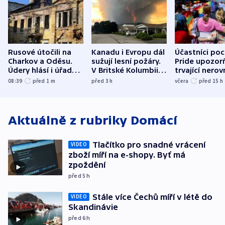
Rusové útočili na
Kanadu i Evropu dál
Účastníci po
Charkov a Oděsu.
sužují lesní požáry.
Pride upozorň
Údery hlásí i úřady v
V Britské Kolumbii
trvající nerov
Bělgorodu
evakuovali tisíce lidí
společensko
08:39
před 1
m
před 3
h
včera
před 15
h
atmosféru
Aktuálně z rubriky
Domácí
Tlačítko pro snadné vrácení
VIDEO
zboží míří na e-shopy. Byť má
zpoždění
před 5
h
Stále více Čechů míří v létě do
VIDEO
Skandinávie
před 6
h