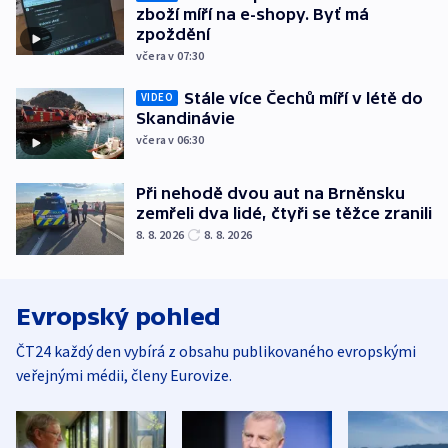
zboží míří na e-shopy. Byť má
zpoždění
včera v 07:30
Stále více Čechů míří v létě do
VIDEO
Skandinávie
včera v 06:30
Při nehodě dvou aut na Brněnsku
zemřeli dva lidé, čtyři se těžce zranili
8. 8. 2026
8. 8. 2026
Evropský pohled
ČT24 každý den vybírá z obsahu publikovaného evropskými
veřejnými médii, členy Eurovize.