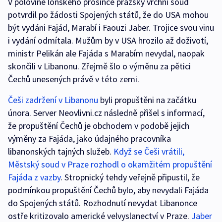
V polovině loňského prosince pražský vrchní soud
potvrdil po žádosti Spojených států, že do USA mohou
být vydáni Fajád, Marabí i Faouzi Jaber. Trojice svou vinu
i vydání odmítala. Mužům by v USA hrozilo až doživotí,
ministr Pelikán ale Fajáda s Marabím nevydal, naopak
skončili v Libanonu. Zřejmě šlo o výměnu za pětici
Čechů unesených právě v této zemi.
Češi zadržení v Libanonu
byli propuštěni na začátku
února. Server Neovlivni.cz následně přišel s informací,
že propuštění Čechů je obchodem v podobě jejich
výměny za Fajáda, jako údajného pracovníka
libanonských tajných služeb.
Když se Češi vrátili,
Městský soud v Praze rozhodl o okamžitém propuštění
Fajáda z vazby
. Stropnický tehdy veřejně připustil, že
podmínkou propuštění Čechů bylo, aby nevydali Fajáda
do Spojených států. Rozhodnutí nevydat Libanonce
ostře kritizovalo americké velvyslanectví v Praze.
Jaber