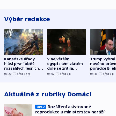
Výběr redakce
Kanadské úřady
V největším
Trump vybral
hlásí první oběť
egyptském zlatém
nového právn
rozsáhlých lesních
dole se zřítila
poradce Bílé
požárů
hornina, jeden
domu
06:20
před 57
m
04:02
před 1
h
04:41
před 1
h
člověk zemřel
Aktuálně z rubriky
Domácí
Rozšíření asistované
VIDEO
reprodukce u ministerstev naráží