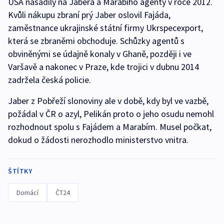
USA nasadily na Jabera a Marabího agenty v roce 2012.
Kvůli nákupu zbraní prý Jaber oslovil Fajáda,
zaměstnance ukrajinské státní firmy Ukrspecexport,
která se zbraněmi obchoduje. Schůzky agentů s
obviněnými se údajně konaly v Ghaně, později i ve
Varšavě a nakonec v Praze, kde trojici v dubnu 2014
zadržela česká policie.
Jaber z Pobřeží slonoviny ale v době, kdy byl ve vazbě,
požádal v ČR o azyl, Pelikán proto o jeho osudu nemohl
rozhodnout spolu s Fajádem a Marabím. Musel počkat,
dokud o žádosti nerozhodlo ministerstvo vnitra.
ŠTÍTKY
Domácí
ČT24