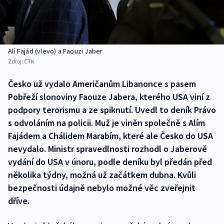
Alí Fajád (vlevo) a Faouzi Jaber
Zdroj:
ČTK
Česko už vydalo Američanům Libanonce s pasem
Pobřeží slonoviny Faouze Jabera, kterého USA viní z
podpory terorismu a ze spiknutí. Uvedl to deník Právo
s odvoláním na policii. Muž je viněn společně s Alím
Fajádem a Chálidem Marabím, které ale Česko do USA
nevydalo. Ministr spravedlnosti rozhodl o Jaberově
vydání do USA v únoru, podle deníku byl předán před
několika týdny, možná už začátkem dubna. Kvůli
bezpečnosti údajně nebylo možné věc zveřejnit
dříve.