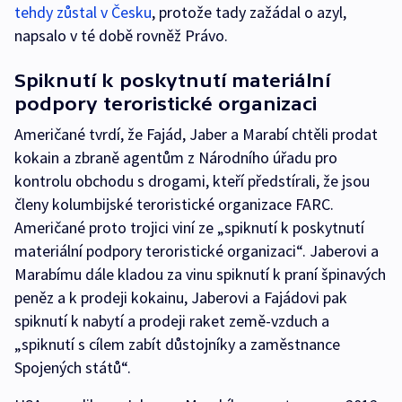
tehdy zůstal v Česku
, protože tady zažádal o azyl,
napsalo v té době rovněž Právo.
Spiknutí k poskytnutí materiální
podpory teroristické organizaci
Američané tvrdí, že Fajád, Jaber a Marabí chtěli prodat
kokain a zbraně agentům z Národního úřadu pro
kontrolu obchodu s drogami, kteří předstírali, že jsou
členy kolumbijské teroristické organizace FARC.
Američané proto trojici viní ze „spiknutí k poskytnutí
materiální podpory teroristické organizaci“. Jaberovi a
Marabímu dále kladou za vinu spiknutí k praní špinavých
peněz a k prodeji kokainu, Jaberovi a Fajádovi pak
spiknutí k nabytí a prodeji raket země-vzduch a
„spiknutí s cílem zabít důstojníky a zaměstnance
Spojených států“.