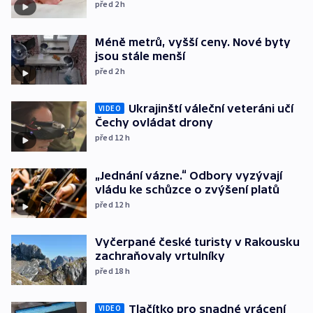
před 2
h
Méně metrů, vyšší ceny. Nové byty
jsou stále menší
před 2
h
Ukrajinští váleční veteráni učí
VIDEO
Čechy ovládat drony
před 12
h
„Jednání vázne.“ Odbory vyzývají
vládu ke schůzce o zvýšení platů
před 12
h
Vyčerpané české turisty v Rakousku
zachraňovaly vrtulníky
před 18
h
Tlačítko pro snadné vrácení
VIDEO