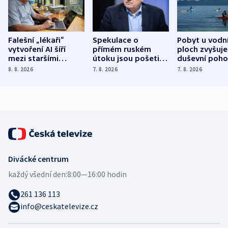
Falešní „lékaři“
Spekulace o
Pobyt u vodn
vytvoření AI šíří
přímém ruském
ploch zvyšuje
mezi staršími
útoku jsou pošetilé,
duševní poho
Poláky nebezpečné
míní estonský
ukázala
8. 8. 2026
7. 8. 2026
7. 8. 2026
zdravotní rady
bezpečnostní
mezinárodní 
expert
Divácké centrum
každý všední den:
8:00—16:00 hodin
261 136 113
info@ceskatelevize.cz