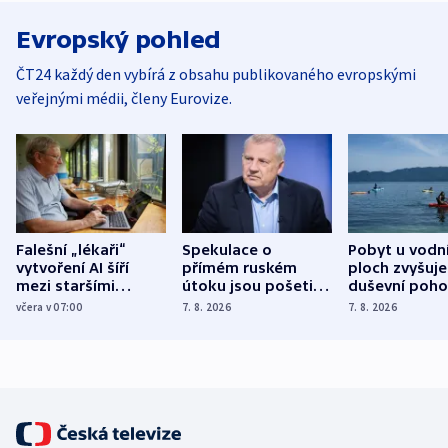
Evropský pohled
ČT24 každý den vybírá z obsahu publikovaného evropskými
veřejnými médii, členy Eurovize.
Falešní „lékaři“
Spekulace o
Pobyt u vodn
vytvoření AI šíří
přímém ruském
ploch zvyšuje
mezi staršími
útoku jsou pošetilé,
duševní poho
Poláky nebezpečné
míní estonský
ukázala
včera v 07:00
7. 8. 2026
7. 8. 2026
zdravotní rady
bezpečnostní
mezinárodní 
expert