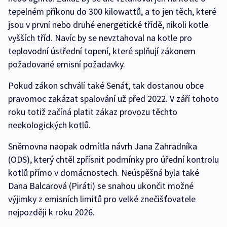
tepelném příkonu do 300 kilowattů, a to jen těch, které
jsou v první nebo druhé energetické třídě, nikoli kotle
vyšších tříd. Navíc by se nevztahoval na kotle pro
teplovodní ústřední topení, které splňují zákonem
požadované emisní požadavky.
Pokud zákon schválí také Senát, tak dostanou obce
pravomoc zakázat spalování už před 2022. V září tohoto
roku totiž začíná platit zákaz provozu těchto
neekologických kotlů.
Sněmovna naopak odmítla návrh Jana Zahradníka
(ODS), který chtěl zpřísnit podmínky pro úřední kontrolu
kotlů přímo v domácnostech. Neúspěšná byla také
Dana Balcarová (Piráti) se snahou ukončit možné
výjimky z emisních limitů pro velké znečišťovatele
nejpozději k roku 2026.