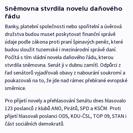
Sněmovna stvrdila novelu daňového
řádu
Banky, platební společnosti nebo spořitelní a úvěrová
družstva budou muset poskytovat finanční správě
údaje podle zákona proti praní špinavých peněz, které
budou sloužit tuzemské i mezinárodní správě daní.
Počítá s tím vládní novela daňového řádu, kterou
stvrdila sněmovna. Senát ji v dubnu zamítl. Odpůrci z
řad senátorů vyjadřovali obavy z nabourání soukromí a
poukazovali na to, že jde nad rámec přebírané evropské
směrnice.
Pro přijetí novely a přehlasování Senátu dnes hlasovalo
123 poslanců z klubů ANO, Pirátů, SPD a KSČM. Proti
přijetí hlasovali poslanci ODS, KDU-ČSL, TOP 09, STAN i
část sociálních demokratů.