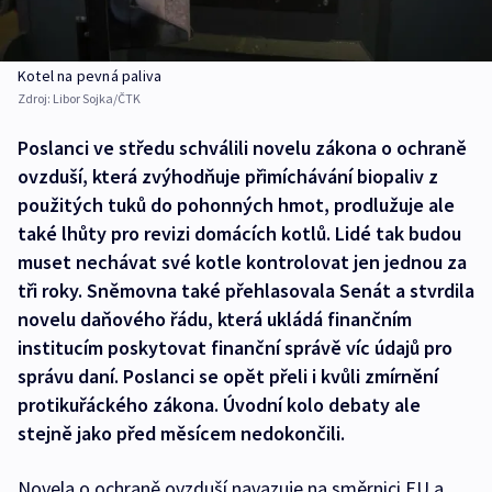
Kotel na pevná paliva
Zdroj:
Libor Sojka/ČTK
Poslanci ve středu schválili novelu zákona o ochraně
ovzduší, která zvýhodňuje přimíchávání biopaliv z
použitých tuků do pohonných hmot, prodlužuje ale
také lhůty pro revizi domácích kotlů. Lidé tak budou
muset nechávat své kotle kontrolovat jen jednou za
tři roky. Sněmovna také přehlasovala Senát a stvrdila
novelu daňového řádu, která ukládá finančním
institucím poskytovat finanční správě víc údajů pro
správu daní. Poslanci se opět přeli i kvůli zmírnění
protikuřáckého zákona. Úvodní kolo debaty ale
stejně jako před měsícem nedokončili.
Novela o ochraně ovzduší navazuje na směrnici EU a