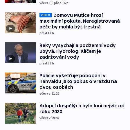
včera
před 16
h
Domovu Mutice hrozí
VIDEO
maximální pokuta. Neregistrovaná
péče by mohla být trestná
před 17
h
Řeky vysychají a podzemní vody
ubývá. Hydrolog: Klíčem je
zadržování vody
před 21
h
Policie vyšetřuje pobodání v
Tanvaldu jako pokus o vraždu na
dvou osobách
včera v 11:22
Adopcí dospělých bylo loni nejvíc od
roku 2020
včera v 09:45