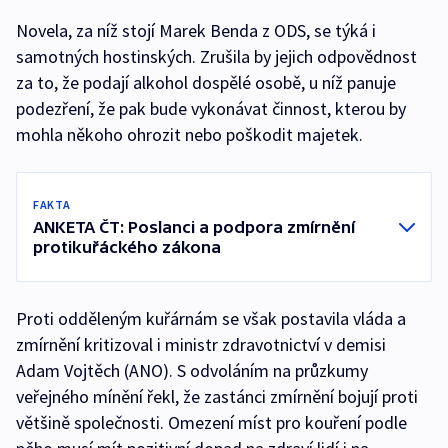
Novela, za níž stojí Marek Benda z ODS, se týká i
samotných hostinských. Zrušila by jejich odpovědnost
za to, že podají alkohol dospělé osobě, u níž panuje
podezření, že pak bude vykonávat činnost, kterou by
mohla někoho ohrozit nebo poškodit majetek.
FAKTA
ANKETA ČT: Poslanci a podpora zmírnění
protikuřáckého zákona
Proti odděleným kuřárnám se však postavila vláda a
zmírnění kritizoval i ministr zdravotnictví v demisi
Adam Vojtěch (ANO). S odvoláním na průzkumy
veřejného mínění řekl, že zastánci zmírnění bojují proti
většině společnosti. Omezení míst pro kouření podle