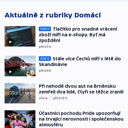
Aktuálně z rubriky
Domácí
Tlačítko pro snadné vrácení
VIDEO
zboží míří na e-shopy. Byť má
zpoždění
před 5
h
Stále více Čechů míří v létě do
VIDEO
Skandinávie
před 6
h
Při nehodě dvou aut na Brněnsku
zemřeli dva lidé, čtyři se těžce zranili
včera
před 15
h
Účastníci pochodu Pride upozorňují
na trvající nerovnosti i společenskou
atmosféru