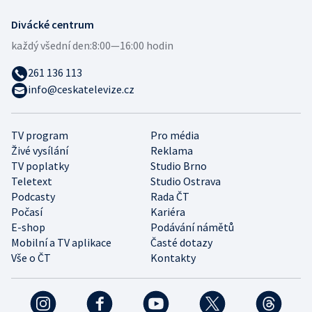
Divácké centrum
každý všední den:
8:00—16:00 hodin
261 136 113
info@ceskatelevize.cz
TV program
Pro média
Živé vysílání
Reklama
TV poplatky
Studio Brno
Teletext
Studio Ostrava
Podcasty
Rada ČT
Počasí
Kariéra
E-shop
Podávání námětů
Mobilní a TV aplikace
Časté dotazy
Vše o ČT
Kontakty