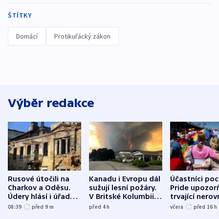
ŠTÍTKY
Domácí
Protikuřácký zákon
Výběr redakce
Rusové útočili na
Kanadu i Evropu dál
Účastníci po
Charkov a Oděsu.
sužují lesní požáry.
Pride upozorň
Údery hlásí i úřady v
V Britské Kolumbii
trvající nerov
Bělgorodu
evakuovali tisíce lidí
společensko
08:39
před 9
m
před 4
h
včera
před 16
h
atmosféru