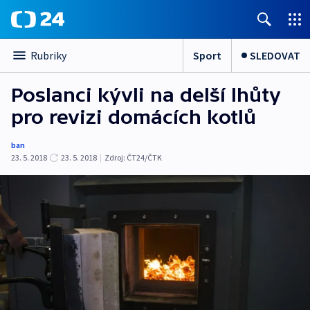
Sport
SLEDOVAT
Rubriky
Poslanci kývli na delší lhůty
pro revizi domácích kotlů
ban
23. 5. 2018
23. 5. 2018
|
Zdroj:
ČT24/ČTK