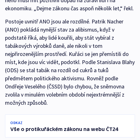
něho musí mít pozitivní dopad na zdraví lidí i na
ekonomiku. „Dejme zákonu čas aspoň několik let,“ řekl.
Postoje uvnitř ANO jsou ale rozdílné. Patrik Nacher
(ANO) pokládá nynější stav za alibismus, když v
podstatě říká, aby lidé kouřili, aby stát vybíral z
tabákových výrobků daně, ale nikoli v tom
nejpřirozenějším prostředí. Kuřáci se jen přemístili do
míst, kde jsou víc vidět, podotkl. Podle Stanislava Blahy
(ODS) se stal tabák na rozdíl od cukrů a tuků
předmětem politického aktivismu. Rovněž podle
Ondřeje Veselého (ČSSD) bylo chybou, že sněmovna
zvolila v minulém volebním období nejextrémnější z
možných způsobů.
ODKAZ
Vše o protikuřáckém zákonu na webu ČT24