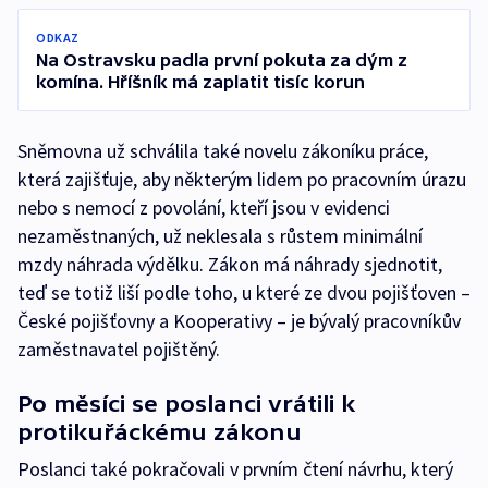
ODKAZ
Na Ostravsku padla první pokuta za dým z
komína. Hříšník má zaplatit tisíc korun
Sněmovna už schválila také novelu zákoníku práce,
která zajišťuje, aby některým lidem po pracovním úrazu
nebo s nemocí z povolání, kteří jsou v evidenci
nezaměstnaných, už neklesala s růstem minimální
mzdy náhrada výdělku. Zákon má náhrady sjednotit,
teď se totiž liší podle toho, u které ze dvou pojišťoven –
České pojišťovny a Kooperativy – je bývalý pracovníkův
zaměstnavatel pojištěný.
Po měsíci se poslanci vrátili k
protikuřáckému zákonu
Poslanci také pokračovali v prvním čtení návrhu, který