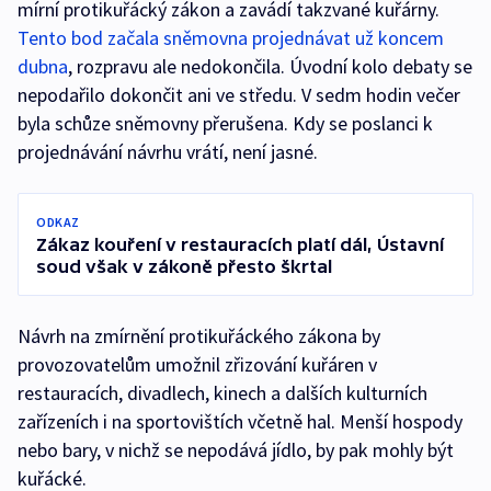
mírní protikuřácký zákon a zavádí takzvané kuřárny.
Tento bod začala sněmovna projednávat už koncem
dubna
, rozpravu ale nedokončila. Úvodní kolo debaty se
nepodařilo dokončit ani ve středu. V sedm hodin večer
byla schůze sněmovny přerušena. Kdy se poslanci k
projednávání návrhu vrátí, není jasné.
ODKAZ
Zákaz kouření v restauracích platí dál, Ústavní
soud však v zákoně přesto škrtal
Návrh na zmírnění protikuřáckého zákona by
provozovatelům umožnil zřizování kuřáren v
restauracích, divadlech, kinech a dalších kulturních
zařízeních i na sportovištích včetně hal. Menší hospody
nebo bary, v nichž se nepodává jídlo, by pak mohly být
kuřácké.