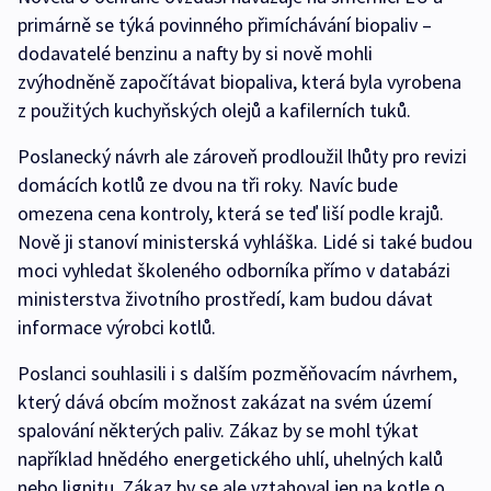
primárně se týká povinného přimíchávání biopaliv –
dodavatelé benzinu a nafty by si nově mohli
zvýhodněně započítávat biopaliva, která byla vyrobena
z použitých kuchyňských olejů a kafilerních tuků.
Poslanecký návrh ale zároveň prodloužil lhůty pro revizi
domácích kotlů ze dvou na tři roky. Navíc bude
omezena cena kontroly, která se teď liší podle krajů.
Nově ji stanoví ministerská vyhláška. Lidé si také budou
moci vyhledat školeného odborníka přímo v databázi
ministerstva životního prostředí, kam budou dávat
informace výrobci kotlů.
Poslanci souhlasili i s dalším pozměňovacím návrhem,
který dává obcím možnost zakázat na svém území
spalování některých paliv. Zákaz by se mohl týkat
například hnědého energetického uhlí, uhelných kalů
nebo lignitu. Zákaz by se ale vztahoval jen na kotle o