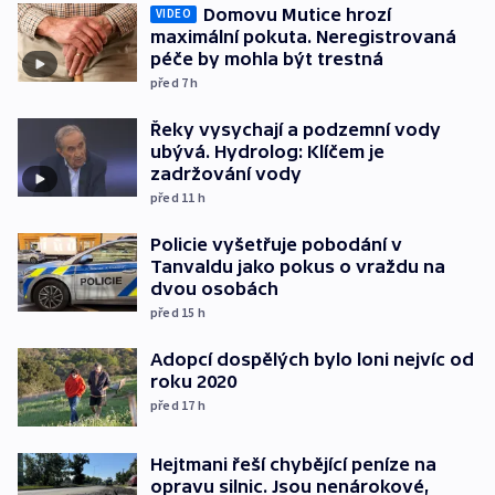
Domovu Mutice hrozí
VIDEO
maximální pokuta. Neregistrovaná
péče by mohla být trestná
před 7
h
Řeky vysychají a podzemní vody
ubývá. Hydrolog: Klíčem je
zadržování vody
před 11
h
Policie vyšetřuje pobodání v
Tanvaldu jako pokus o vraždu na
dvou osobách
před 15
h
Adopcí dospělých bylo loni nejvíc od
roku 2020
před 17
h
Hejtmani řeší chybějící peníze na
opravu silnic. Jsou nenárokové,