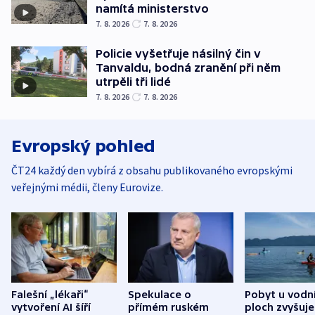
namítá ministerstvo
7. 8. 2026
7. 8. 2026
Policie vyšetřuje násilný čin v
Tanvaldu, bodná zranění při něm
utrpěli tři lidé
7. 8. 2026
7. 8. 2026
Evropský pohled
ČT24 každý den vybírá z obsahu publikovaného evropskými
veřejnými médii, členy Eurovize.
Falešní „lékaři“
Spekulace o
Pobyt u vodn
vytvoření AI šíří
přímém ruském
ploch zvyšuje