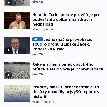
před 6
h
Nehodu Turka policie prověřuje pro
podezření z ublížení na zdraví z
nedbalosti
včera
před 6
h
Jednoznačná provokace,
VIDEO
soudí o dronu u Lipska Žáček.
Podezřívá Rusko
před 7
h
Řeky mají jen zlomek obvyklého
průtoku. Málo vody je i v přehradách
před 7
h
Rekordy hlásí 91 procent stanic, tři
desítky naměřily nejvyšší teplotu v
historii
včera
před 7
h