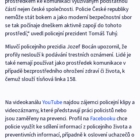
prostředkem ke komunikaci využívaným podstatnou
částí nejen české společnosti. Policie České republiky
nemůže stát bokem a jako moderní bezpečnostní sbor
se tak počínaje dneškem aktivně zapojí do tohoto
prostředí,“ uvedl policejní prezident Tomáš Tuhý.
Mluvčí policejního prezidia Jozef Bocán upozornil, že
profily neslouží k podávání trestních oznámení. Lidé je
také nemají používat jako prostředek komunikace v
případě bezprostředního ohrožení zdraví či života, k
čemuž slouží tísňová linka 158.
Na videokanálu
YouTube
najdou zájemci policejní klipy a
videozáznamy, které představují práci policistů nebo
jsou zaměřeny na prevenci. Profil na
Facebooku
chce
policie využít ke sdílení informací z policejního života a
preventivních informací, případně k oslovení uchazečů o