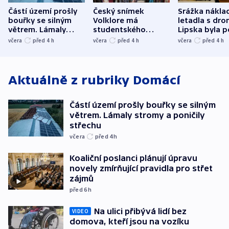
Částí území prošly
Český snímek
Srážka nákla
bouřky se silným
Volklore má
letadla s dr
větrem. Lámaly
studentského
Lipska byla p
stromy a poničily
Oscara, zabojuje o
německého mi
včera
před 4
h
včera
před 4
h
včera
před 4
h
střechu
cenu za krátký film
hybridní útok
Aktuálně z rubriky
Domácí
Částí území prošly bouřky se silným
větrem. Lámaly stromy a poničily
střechu
včera
před 4
h
Koaliční poslanci plánují úpravu
novely zmírňující pravidla pro střet
zájmů
před 6
h
Na ulici přibývá lidí bez
VIDEO
domova, kteří jsou na vozíku