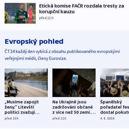
Etická komise FAČR rozdala tresty za
korupční kauzu
před 11
h
Evropský pohled
ČT24 každý den vybírá z obsahu publikovaného evropskými
veřejnými médii, členy Eurovize.
„Musíme zapojit
Na Ukrajině jsou
Španělský
ženy.“ Litevští
zadržováni občané
pořadatel fes
politici zvažují
z více než 50 zemí.
dostal pokut
dohodu o
Bojovali na straně
nekalé prakti
před 10
h
před 12
h
4. 8. 2026
demografii
Ruska