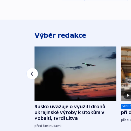
Výběr redakce
Rusko uvažuje o využití dronů
VIDE
ukrajinské výroby k útokům v
při
Pobaltí, tvrdí Litva
před 
před 8
minutami