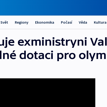
Svět
Regiony
Ekonomika
Počasí
Věda
Kultura
řuje exministryni V
né dotaci pro olym