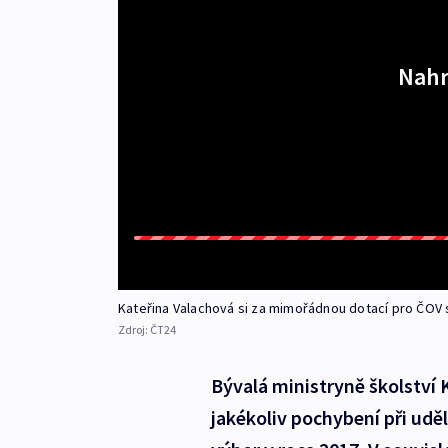
Nahr
Kateřina Valachová si za mimořádnou dotací pro ČOV s
Zdroj:
ČT24
Bývalá ministryně školství 
jakékoliv pochybení při ud