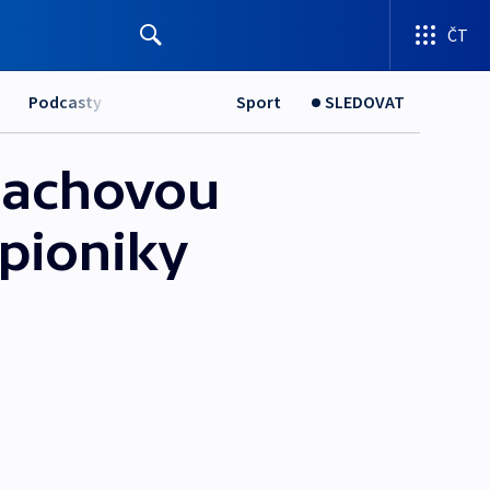
ČT
Podcasty
Sport
SLEDOVAT
alachovou
pioniky