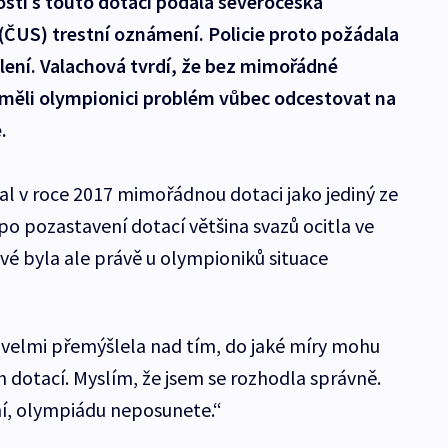
losti s touto dotací podala severočeská
(ČUS) trestní oznámení. Policie proto požádala
lení. Valachová tvrdí, že bez mimořádné
 měli olympionici problém vůbec odcestovat na
.
al v roce 2017 mimořádnou dotaci jako jediný ze
 po pozastavení dotací většina svazů ocitla ve
ové byla ale právě u olympioniků situace
 velmi přemýšlela nad tím, do jaké míry mohu
 dotací. Myslím, že jsem se rozhodla správně.
ní, olympiádu neposunete.“