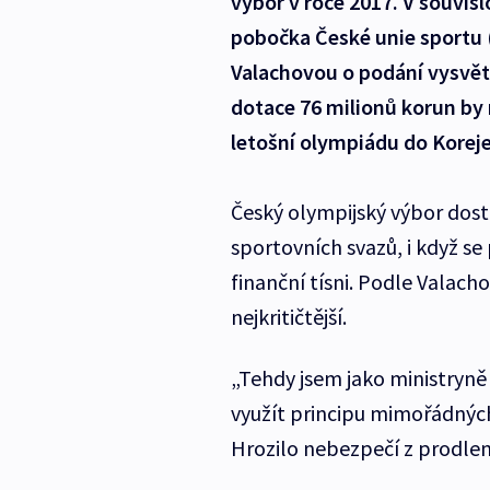
výbor v roce 2017. V souvis
pobočka České unie sportu 
Valachovou o podání vysvět
dotace 76 milionů korun by
letošní olympiádu do Koreje
Český olympijský výbor dost
sportovních svazů, i když se
finanční tísni. Podle Valach
nejkritičtější.
„Tehdy jsem jako ministryně
využít principu mimořádných
Hrozilo nebezpečí z prodle