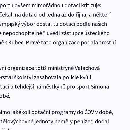
portu ovšem mimořádnou dotaci kritizuje:
ekali na dotaci od ledna až do října, a někteří
olympijský výbor dostal tu dotaci podle našich
 je nepochopitelné,“ uvedl zástupce ústeckého
ěk Kubec. Právě tato organizace podala trestní
ní organizace totiž ministryně Valachová
rstvu školství zasahovala policie kvůli
tací a tehdejší náměstkyně pro sport Simona
azbě.
mimo jakékoli dotační programy do ČOV v době,
a tělovýchovné jednoty neměly peníze,“ dodal