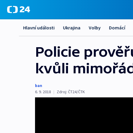
Hlavní události
Ukrajina
Volby
Domácí
Policie prově
kvůli mimořád
ban
6. 9. 2018
|
Zdroj:
ČT24/ČTK