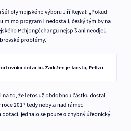
i šéf olympijského výboru Jiří Kejval: „Pokud
ku mimo program I nedostali, český tým by na
ejského Pchjongčchangu nejspíš ani neodjel.
brovské problémy.“
 sportovním dotacím. Zadržen je Jansta, Pelta i
i na to, že letos už obdobnou částku dostal
v roce 2017 tedy nebyla nad rámec
dotací, jednalo se pouze o chybný úřednický