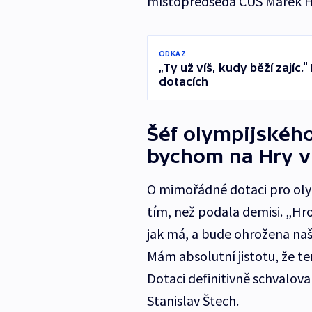
místopředseda ČUS Marek H
ODKAZ
„Ty už víš, kudy běží zajíc.
dotacích
Šéf olympijskéh
bychom na Hry v
O mimořádné dotaci pro oly
tím, než podala demisi. „Hr
jak má, a bude ohrožena naš
Mám absolutní jistotu, že te
Dotaci definitivně schvalov
Stanislav Štech.