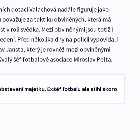
ních dotací Valachová nadále figuruje jako
 považuje za taktiku obviněných, která má
t v roli svědka. Mezi obviněnými jsou totiž i
edení. Před několika dny na policii vypovídal i
av Jansta, který je rovněž mezi obviněnými.
bývalý šéf fotbalové asociace Miroslav Pelta.
 obstavení majetku. Exšéf fotbalu ale stihl skoro