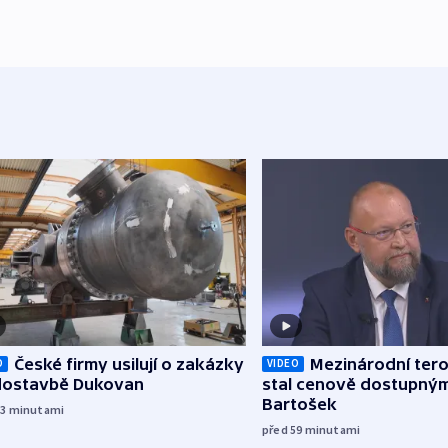
České firmy usilují o zakázky
Mezinárodní tero
O
VIDEO
 dostavbě Dukovan
stal cenově dostupným
Bartošek
13
minutami
před 59
minutami