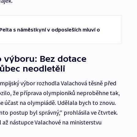
ájek.
“ Pelta s náměstkyní v odposleších mluví o
o výboru: Bez dotace
ůbec neodletěli
mpijský výbor rozhodla Valachová těsně před
ozilo, že příprava olympioniků neproběhne tak,
e účast na olympiádě. Udělala bych to znovu.
nto postup byl správný,“ prohlásila ve čtvrtek.
al až nástupce Valachové na ministerstvu