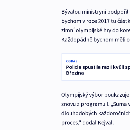
Bývalou ministryni podpořil 
bychom v roce 2017 tu část
zimní olympijské hry do kor
Každopádně bychom měli o
ODKAZ
Policie spustila razii kvůli
Březina
Olympijský výbor poukazuje 
znovu z programu I. „Suma 
dlouhodobých každoročních 
proces,“ dodal Kejval.