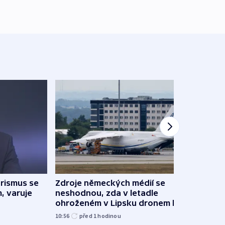
rismus se
Zdroje německých médií se
Sběr
, varuje
neshodnou, zda v letadle
dobr
ohroženém v Lipsku dronem byla
techn
munice
10:56
před 1
hodinou
před 1