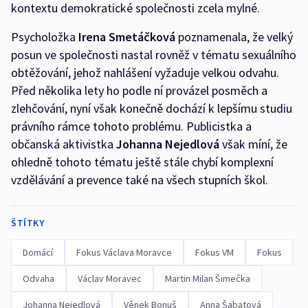
kontextu demokratické společnosti zcela mylné.
Psycholožka
Irena Smetáčková
poznamenala, že velký
posun ve společnosti nastal rovněž v tématu sexuálního
obtěžování, jehož nahlášení vyžaduje velkou odvahu.
Před několika lety ho podle ní provázel posměch a
zlehčování, nyní však konečně dochází k lepšímu studiu
právního rámce tohoto problému. Publicistka a
občanská aktivistka
Johanna Nejedlová
však míní, že
ohledně tohoto tématu ještě stále chybí komplexní
vzdělávání a prevence také na všech stupních škol.
ŠTÍTKY
Domácí
Fokus Václava Moravce
Fokus VM
Fokus
Odvaha
Václav Moravec
Martin Milan Šimečka
Johanna Nejedlová
Věnek Bonuš
Anna Šabatová