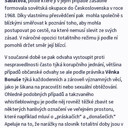
Šabatová
, podle které ji v jejím případě zásadně
formovala sovětská okupace do Československa v roce
1968. Díky vlastnímu přesvědčení pak mohla společně s
blízkými směřovat k poznání toho, aby mohla
postupovat po cestě, na které nemusí slevit ze svých
zásad. V náročné opozici totalitního režimu ji podle ní
pomohli držet směr její blízcí.
V současné době se pak odvaha vystoupit proti
nespravedlnosti často týká korupčního jednání, většina
případů občanské odvahy se ale podle právníka
Věnka
Bonuše
týká každodenních a zároveň významných věcí,
jako je šikana na pracovišti nebo sexuální obtěžování.
Ohledně podobných případů a takzvaného
whistleblowingu je podle něj rovněž těžké zbavit se
některých hanlivých označení ve veřejném prostoru,
které například mluví o „práskačích“ a „donašečích.“
Apeluje na to, že narážky na slovník totalitní doby jsou v