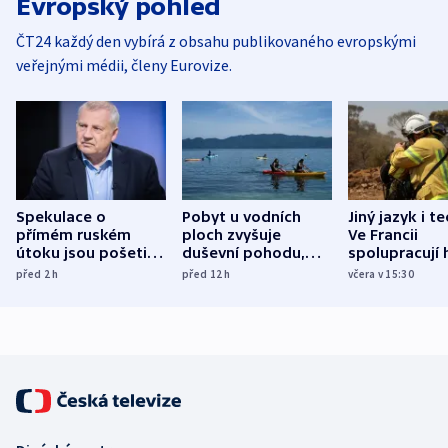
Evropský pohled
ČT24 každý den vybírá z obsahu publikovaného evropskými
veřejnými médii, členy Eurovize.
Spekulace o
Pobyt u vodních
Jiný jazyk i t
přímém ruském
ploch zvyšuje
Ve Francii
útoku jsou pošetilé,
duševní pohodu,
spolupracují h
míní estonský
ukázala
různých zemí
před 2
h
před 12
h
včera v 15:30
bezpečnostní
mezinárodní studie
expert