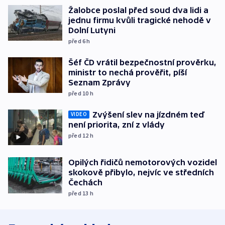
Žalobce poslal před soud dva lidi a
jednu firmu kvůli tragické nehodě v
Dolní Lutyni
před 6
h
Šéf ČD vrátil bezpečnostní prověrku,
ministr to nechá prověřit, píší
Seznam Zprávy
před 10
h
Zvýšení slev na jízdném teď
VIDEO
není priorita, zní z vlády
před 12
h
Opilých řidičů nemotorových vozidel
skokově přibylo, nejvíc ve středních
Čechách
před 13
h