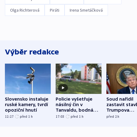
Olga Richterová
Piráti
Irena Smetáčková
Výběr redakce
Slovensko instaluje
Policie vyšetřuje
Soud nařídil
ruské kamery, tvrdí
násilný čin v
zastavit stav
opoziční hnutí
Tanvaldu, bodná
Trumpova
zranění při něm
tanečního sá
12:27
před 1
h
17:03
před 1
h
před 2
h
utrpěli tři lidé