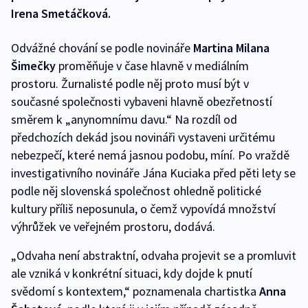
Irena Smetáčková.
Odvážné chování se podle novináře
Martina Milana
Šimečky
proměňuje v čase hlavně v mediálním
prostoru. Žurnalisté podle něj proto musí být v
současné společnosti vybaveni hlavně obezřetností
směrem k „anynomnímu davu.“ Na rozdíl od
předchozích dekád jsou novináři vystaveni určitému
nebezpečí, které nemá jasnou podobu, míní. Po vraždě
investigativního novináře Jána Kuciaka před pěti lety se
podle něj slovenská společnost ohledně politické
kultury příliš neposunula, o čemž vypovídá množství
výhrůžek ve veřejném prostoru, dodává.
„Odvaha není abstraktní, odvaha projevit se a promluvit
ale vzniká v konkrétní situaci, kdy dojde k pnutí
svědomí s kontextem,“ poznamenala chartistka
Anna