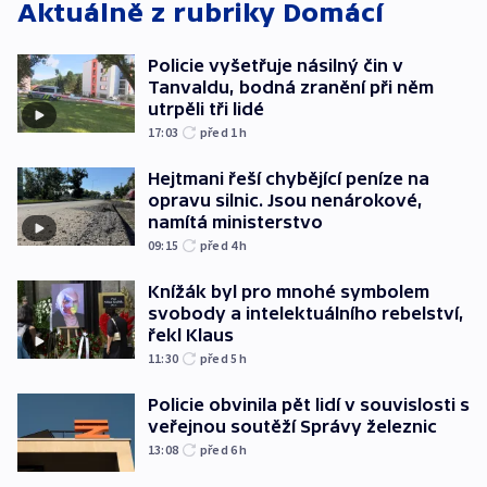
Aktuálně z rubriky
Domácí
Policie vyšetřuje násilný čin v
Tanvaldu, bodná zranění při něm
utrpěli tři lidé
17:03
před 1
h
Hejtmani řeší chybějící peníze na
opravu silnic. Jsou nenárokové,
namítá ministerstvo
09:15
před 4
h
Knížák byl pro mnohé symbolem
svobody a intelektuálního rebelství,
řekl Klaus
11:30
před 5
h
Policie obvinila pět lidí v souvislosti s
veřejnou soutěží Správy železnic
13:08
před 6
h