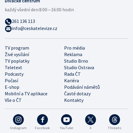
Divácké centrum
každý všední den:
8:00—16:00 hodin
261 136 113
info@ceskatelevize.cz
TV program
Pro média
Živé vysílání
Reklama
TV poplatky
Studio Brno
Teletext
Studio Ostrava
Podcasty
Rada ČT
Počasí
Kariéra
E-shop
Podávání námětů
Mobilní a TV aplikace
Časté dotazy
Vše o ČT
Kontakty
Instagram
Facebook
YouTube
X
Threads