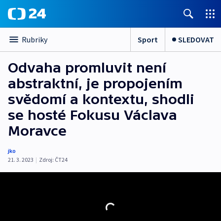
Sport
SLEDOVAT
Rubriky
Odvaha promluvit není
abstraktní, je propojením
svědomí a kontextu, shodli
se hosté Fokusu Václava
Moravce
jko
21. 3. 2023
|
Zdroj:
ČT24