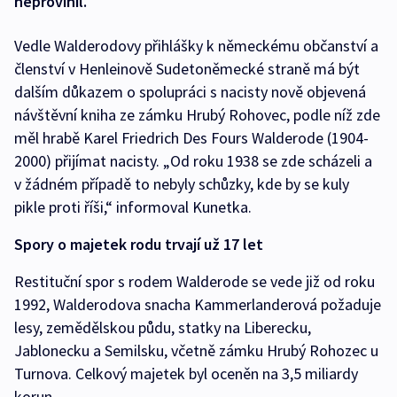
neprovinil.
Vedle Walderodovy přihlášky k německému občanství a
členství v Henleinově Sudetoněmecké straně má být
dalším důkazem o spolupráci s nacisty nově objevená
návštěvní kniha ze zámku Hrubý Rohovec, podle níž zde
měl hrabě Karel Friedrich Des Fours Walderode (1904-
2000) přijímat nacisty. „Od roku 1938 se zde scházeli a
v žádném případě to nebyly schůzky, kde by se kuly
pikle proti říši,“ informoval Kunetka.
Spory o majetek rodu trvají už 17 let
Restituční spor s rodem Walderode se vede již od roku
1992, Walderodova snacha Kammerlanderová požaduje
lesy, zemědělskou půdu, statky na Liberecku,
Jablonecku a Semilsku, včetně zámku Hrubý Rohozec u
Turnova. Celkový majetek byl oceněn na 3,5 miliardy
korun.