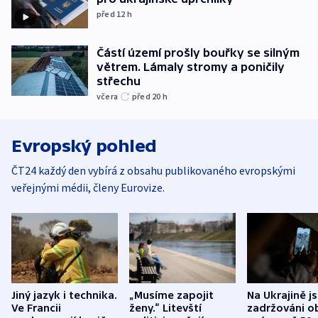
před 12
h
Částí území prošly bouřky se silným
větrem. Lámaly stromy a poničily
střechu
včera
před 20
h
Evropský pohled
ČT24 každý den vybírá z obsahu publikovaného evropskými
veřejnými médii, členy Eurovize.
Jiný jazyk i technika.
„Musíme zapojit
Na Ukrajině j
Ve Francii
ženy.“ Litevští
zadržováni o