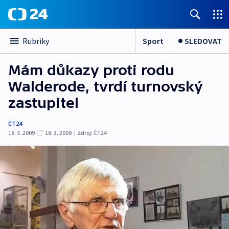
Sport
SLEDOVAT
Rubriky
Mám důkazy proti rodu
Walderode, tvrdí turnovský
zastupitel
ČT24
18. 3. 2009
18. 3. 2009
|
Zdroj:
ČT24