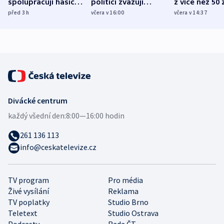
spolupracují hasiči z
politici zvažují
z více než 50 
různých zemí
dohodu o
Bojovali na s
před 3
h
včera v 16:00
včera v 14:37
demografii
Ruska
Divácké centrum
každý všední den:
8:00—16:00 hodin
261 136 113
info@ceskatelevize.cz
TV program
Pro média
Živé vysílání
Reklama
TV poplatky
Studio Brno
Teletext
Studio Ostrava
Podcasty
Rada ČT