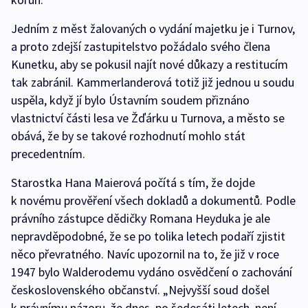
Jedním z měst žalovaných o vydání majetku je i Turnov,
a proto zdejší zastupitelstvo požádalo svého člena
Kunetku, aby se pokusil najít nové důkazy a restitucím
tak zabránil. Kammerlanderová totiž již jednou u soudu
uspěla, když jí bylo Ústavním soudem přiznáno
vlastnictví části lesa ve Žďárku u Turnova, a město se
obává, že by se takové rozhodnutí mohlo stát
precedentním.
Starostka Hana Maierová počítá s tím, že dojde
k novému prověření všech dokladů a dokumentů. Podle
právního zástupce dědičky Romana Heyduka je ale
nepravděpodobné, že se po tolika letech podaří zjistit
něco převratného. Navíc upozornil na to, že již v roce
1947 bylo Walderodemu vydáno osvědčení o zachování
československého občanství. „Nejvyšší soud došel
k právnímu názoru, že dnes, po šedesáti letech, není