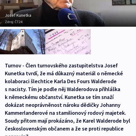
Josef Kunetka
Zdroj:
ČT24
Turnov - Člen turnovského zastupitelstva Josef
Kunetka tvrdí, že má důkazný materiál o německé
kolaboraci šlechtice Karla Des Fours Walderode
s nacisty. Tím je podle něj Walderodova přihláška
k německému občanství. Kunetka se tím snaží
dokázat neoprávněnost nároku dědičky Johanny
Kammerlanderové na stamilionový rodový majetek.
Soudy přitom mají prokázáno, že Karel Walderode byl
československým občanem a že se proti republice