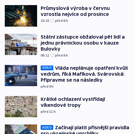
Průmyslová výroba v červnu
vzrostla nejvíce od prosince
10:10
před 6
h
Státní zástupce obžaloval pět lidí a
jednu právnickou osobu v kauze
Bulovky
06:11
před 6
h
Vláda neplánuje opatření kvůli
VIDEO
vedrům, říká Maříková. Svárovská:
Připravme se na následky
před 9
h
Krátké ochlazení vystřídají
víkendové tropy
před 11
h
Začínají platit přísnější pravidla
VIDEO
pro ukrajinské uprchlíky