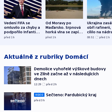
Vedení FIFA se
Od Moravy po
Ukrajina zasá
omluvilo za chyby a
Maďarsko. Srpnová
obří rafinerii
podpořilo Infantina.
horká vlna se zapíše
cílilo na nádra
UEFA trvá na
do dějin
autobus
před 1
h
před 1
h
08:52
před 2
h
bojkotu
klimatologie
Aktuálně z rubriky
Domácí
Demolice vyhořelé výškové budovy
ve Zlíně začne až v následujících
dnech
12:29
před 2
h
Sečteno: Pardubický kraj
VIDEO
před 3
h