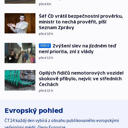
před 6
h
Šéf ČD vrátil bezpečnostní prověrku,
ministr to nechá prověřit, píší
Seznam Zprávy
před 10
h
Zvýšení slev na jízdném teď
VIDEO
není priorita, zní z vlády
před 12
h
Opilých řidičů nemotorových vozidel
skokově přibylo, nejvíc ve středních
Čechách
před 13
h
Evropský pohled
ČT24 každý den vybírá z obsahu publikovaného evropskými
veřejnými médii, členy Eurovize.