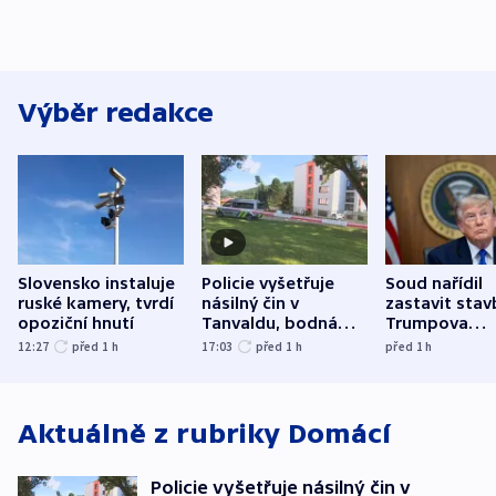
Výběr redakce
Slovensko instaluje
Policie vyšetřuje
Soud nařídil
ruské kamery, tvrdí
násilný čin v
zastavit stav
opoziční hnutí
Tanvaldu, bodná
Trumpova
zranění při něm
tanečního sá
12:27
před 1
h
17:03
před 1
h
před 1
h
utrpěli tři lidé
Aktuálně z rubriky
Domácí
Policie vyšetřuje násilný čin v