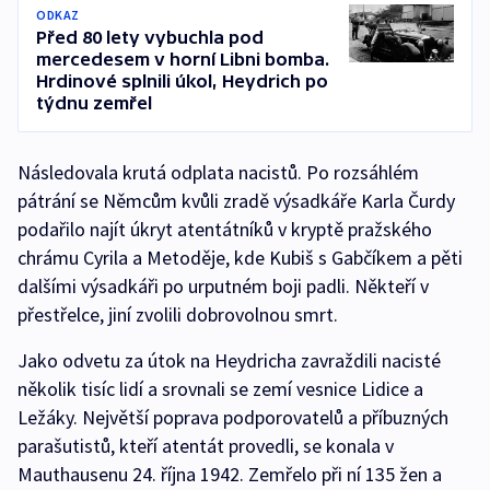
ODKAZ
Před 80 lety vybuchla pod
mercedesem v horní Libni bomba.
Hrdinové splnili úkol, Heydrich po
týdnu zemřel
Následovala krutá odplata nacistů. Po rozsáhlém
pátrání se Němcům kvůli zradě výsadkáře Karla Čurdy
podařilo najít úkryt atentátníků v kryptě pražského
chrámu Cyrila a Metoděje, kde Kubiš s Gabčíkem a pěti
dalšími výsadkáři po urputném boji padli. Někteří v
přestřelce, jiní zvolili dobrovolnou smrt.
Jako odvetu za útok na Heydricha zavraždili nacisté
několik tisíc lidí a srovnali se zemí vesnice Lidice a
Ležáky. Největší poprava podporovatelů a příbuzných
parašutistů, kteří atentát provedli, se konala v
Mauthausenu 24. října 1942. Zemřelo při ní 135 žen a