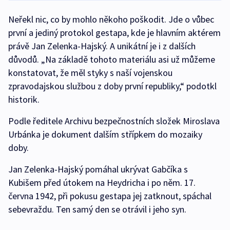
Neřekl nic, co by mohlo někoho poškodit. Jde o vůbec
první a jediný protokol gestapa, kde je hlavním aktérem
právě Jan Zelenka-Hajský. A unikátní je i z dalších
důvodů. „Na základě tohoto materiálu asi už můžeme
konstatovat, že měl styky s naší vojenskou
zpravodajskou službou z doby první republiky,“ podotkl
historik.
Podle ředitele Archivu bezpečnostních složek Miroslava
Urbánka je dokument dalším střípkem do mozaiky
doby.
Jan Zelenka-Hajský pomáhal ukrývat Gabčíka s
Kubišem před útokem na Heydricha i po něm. 17.
června 1942, při pokusu gestapa jej zatknout, spáchal
sebevraždu. Ten samý den se otrávil i jeho syn.