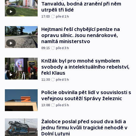
Tanvaldu, bodná zranění při něm
utrpěli tři lidé
17:03
před 1
h
Hejtmani řeší chybějící peníze na
opravu silnic. Jsou nenárokové,
namítá ministerstvo
09:15
před 3
h
Knížák byl pro mnohé symbolem
svobody a intelektuálního rebelství,
řekl Klaus
11:30
před 5
h
Policie obvinila pět lidí v souvislosti s
veřejnou soutěží Správy železnic
13:08
před 5
h
Žalobce poslal před soud dva lidi a
jednu firmu kvůli tragické nehodě v
Dolní Lutyni