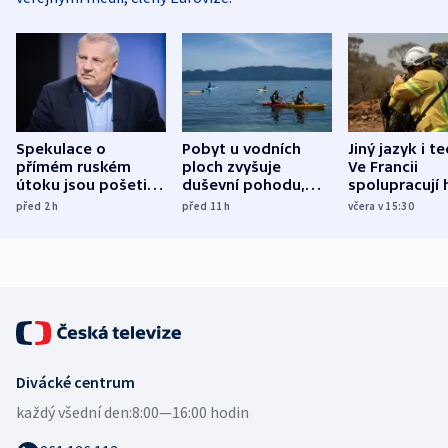
Spekulace o
Pobyt u vodních
Jiný jazyk i t
přímém ruském
ploch zvyšuje
Ve Francii
útoku jsou pošetilé,
duševní pohodu,
spolupracují h
míní estonský
ukázala
různých zemí
před 2
h
před 11
h
včera v 15:30
bezpečnostní
mezinárodní studie
expert
Divácké centrum
každý všední den:
8:00—16:00 hodin