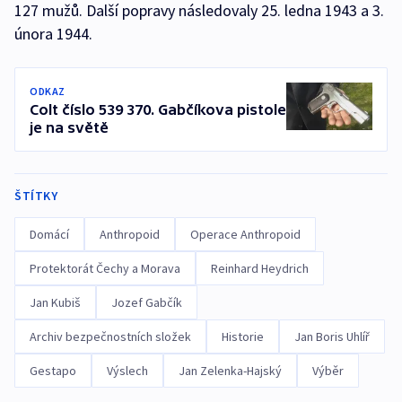
127 mužů. Další popravy následovaly 25. ledna 1943 a 3.
února 1944.
ODKAZ
Colt číslo 539 370. Gabčíkova pistole
je na světě
ŠTÍTKY
Domácí
Anthropoid
Operace Anthropoid
Protektorát Čechy a Morava
Reinhard Heydrich
Jan Kubiš
Jozef Gabčík
Archiv bezpečnostních složek
Historie
Jan Boris Uhlíř
Gestapo
Výslech
Jan Zelenka-Hajský
Výběr