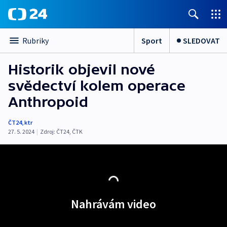
Sport
SLEDOVAT
Rubriky
Historik objevil nové
svědectví kolem operace
Anthropoid
ČT24
,
ktr
27. 5. 2024
|
Zdroj:
ČT24
,
ČTK
Nahrávám video