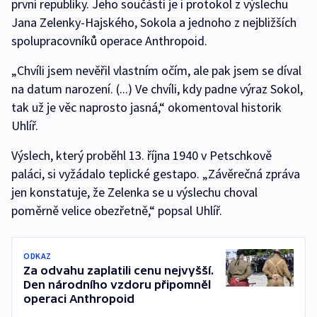
první republiky. Jeho součástí je i protokol z výslechu
Jana Zelenky-Hajského, Sokola a jednoho z nejbližších
spolupracovníků operace Anthropoid.
„Chvíli jsem nevěřil vlastním očím, ale pak jsem se díval
na datum narození. (...) Ve chvíli, kdy padne výraz Sokol,
tak už je věc naprosto jasná,“ okomentoval historik
Uhlíř.
Výslech, který proběhl 13. října 1940 v Petschkově
paláci, si vyžádalo teplické gestapo. „Závěrečná zpráva
jen konstatuje, že Zelenka se u výslechu choval
poměrně velice obezřetně,“ popsal Uhlíř.
ODKAZ
Za odvahu zaplatili cenu nejvyšší.
Den národního vzdoru připomněl
operaci Anthropoid