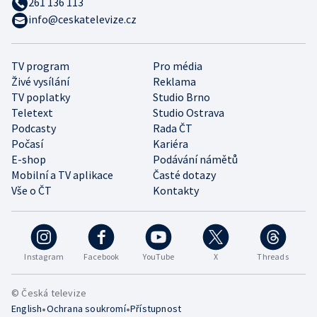
261 136 113
info@ceskatelevize.cz
TV program
Pro média
Živé vysílání
Reklama
TV poplatky
Studio Brno
Teletext
Studio Ostrava
Podcasty
Rada ČT
Počasí
Kariéra
E-shop
Podávání námětů
Mobilní a TV aplikace
Časté dotazy
Vše o ČT
Kontakty
Instagram
Facebook
YouTube
X
Threads
© Česká televize
•
•
English
Ochrana soukromí
Přístupnost