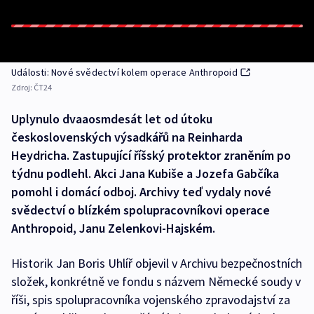
Události: Nové svědectví kolem operace Anthropoid
Zdroj:
ČT24
Uplynulo dvaaosmdesát let od útoku
československých výsadkářů na Reinharda
Heydricha. Zastupující říšský protektor zraněním po
týdnu podlehl. Akci Jana Kubiše a Jozefa Gabčíka
pomohl i domácí odboj. Archivy teď vydaly nové
svědectví o blízkém spolupracovníkovi operace
Anthropoid, Janu Zelenkovi-Hajském.
Historik Jan Boris Uhlíř objevil v Archivu bezpečnostních
složek, konkrétně ve fondu s názvem Německé soudy v
říši, spis spolupracovníka vojenského zpravodajství za