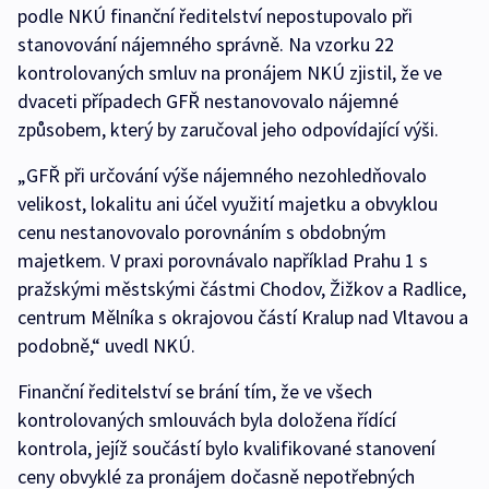
podle NKÚ finanční ředitelství nepostupovalo při
stanovování nájemného správně. Na vzorku 22
kontrolovaných smluv na pronájem NKÚ zjistil, že ve
dvaceti případech GFŘ nestanovovalo nájemné
způsobem, který by zaručoval jeho odpovídající výši.
„GFŘ při určování výše nájemného nezohledňovalo
velikost, lokalitu ani účel využití majetku a obvyklou
cenu nestanovovalo porovnáním s obdobným
majetkem. V praxi porovnávalo například Prahu 1 s
pražskými městskými částmi Chodov, Žižkov a Radlice,
centrum Mělníka s okrajovou částí Kralup nad Vltavou a
podobně,“ uvedl NKÚ.
Finanční ředitelství se brání tím, že ve všech
kontrolovaných smlouvách byla doložena řídící
kontrola, jejíž součástí bylo kvalifikované stanovení
ceny obvyklé za pronájem dočasně nepotřebných