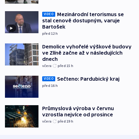
Mezinárodní terorismus se
VIDEO
stal cenově dostupným, varuje
Bartošek
před 12
h
Demolice vyhořelé výškové budovy
ve Zlíně začne až v následujících
dnech
včera
před 15
h
Sečteno: Pardubický kraj
VIDEO
před 16
h
Průmyslová výroba v červnu
vzrostla nejvíce od prosince
včera
před 19
h