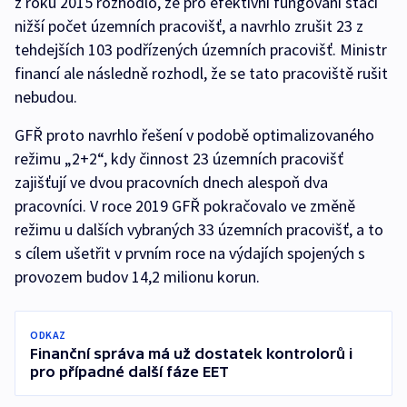
z roku 2015 rozhodlo, že pro efektivní fungování stačí
nižší počet územních pracovišť, a navrhlo zrušit 23 z
tehdejších 103 podřízených územních pracovišť. Ministr
financí ale následně rozhodl, že se tato pracoviště rušit
nebudou.
GFŘ proto navrhlo řešení v podobě optimalizovaného
režimu „2+2“, kdy činnost 23 územních pracovišť
zajišťují ve dvou pracovních dnech alespoň dva
pracovníci. V roce 2019 GFŘ pokračovalo ve změně
režimu u dalších vybraných 33 územních pracovišť, a to
s cílem ušetřit v prvním roce na výdajích spojených s
provozem budov 14,2 milionu korun.
ODKAZ
Finanční správa má už dostatek kontrolorů i
pro případné další fáze EET