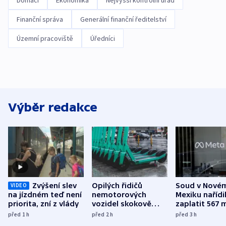
Domácí
Ekonomika
Nejvyšší kontrolní úřad
Finanční správa
Generální finanční ředitelství
Územní pracoviště
Úředníci
Výběr redakce
Zvýšení slev
Opilých řidičů
Soud v Nové
VIDEO
na jízdném teď není
nemotorových
Mexiku nařídi
priorita, zní z vlády
vozidel skokově
zaplatit 567 
přibylo, nejvíc ve
dolarů kvůli 
před 1
h
před 2
h
před 3
h
středních Čechách
způsobené d