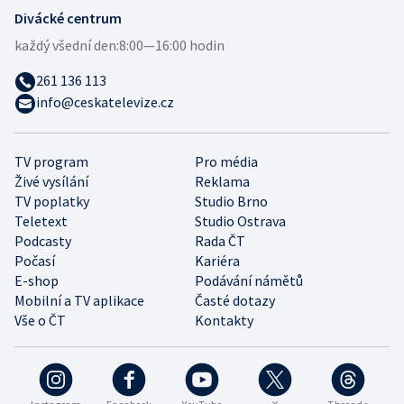
Divácké centrum
každý všední den:
8:00—16:00 hodin
261 136 113
info@ceskatelevize.cz
TV program
Pro média
Živé vysílání
Reklama
TV poplatky
Studio Brno
Teletext
Studio Ostrava
Podcasty
Rada ČT
Počasí
Kariéra
E-shop
Podávání námětů
Mobilní a TV aplikace
Časté dotazy
Vše o ČT
Kontakty