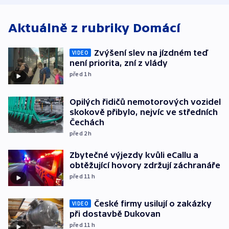
Aktuálně z rubriky
Domácí
Zvýšení slev na jízdném teď
VIDEO
není priorita, zní z vlády
před 1
h
Opilých řidičů nemotorových vozidel
skokově přibylo, nejvíc ve středních
Čechách
před 2
h
Zbytečné výjezdy kvůli eCallu a
obtěžující hovory zdržují záchranáře
před 11
h
České firmy usilují o zakázky
VIDEO
při dostavbě Dukovan
před 11
h