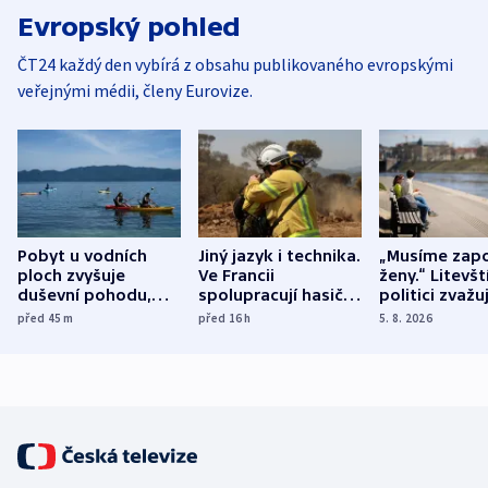
Evropský pohled
ČT24 každý den vybírá z obsahu publikovaného evropskými
veřejnými médii, členy Eurovize.
Pobyt u vodních
Jiný jazyk i technika.
„Musíme zapo
ploch zvyšuje
Ve Francii
ženy.“ Litevšt
duševní pohodu,
spolupracují hasiči z
politici zvažuj
ukázala
různých zemí
dohodu o
před 45
m
před 16
h
5. 8. 2026
mezinárodní studie
demografii