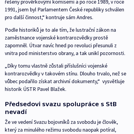
řešeny prověrkovými komisemi a po roce 1989, v roce
1991, jsem byl Parlamentem České republiky schválen
pro další činnost,“ kontruje sám Andres.
Podle historiků je to ale tím, že lustrační zákon na
zaměstnance vojenské kontrarozvědky prostě
zapomněl. Útvar navíc hned po revoluci přesunuli z
vnitra pod ministerstvo obrany, a tak unikl pozornosti.
„Díky tomu vlastně zůstali příslušníci vojenské
kontrarozvědky v takovém stínu. Dlouho trvalo, než se
vůbec podařilo získat archivní dokumenty,“ vysvětluje
historik ÚSTR Pavel Blažek.
Předsedovi svazu spolupráce s StB
nevadí
Že ve vedení Svazu bojovníků za svobodu je člověk,
který za minulého režimu svobodu naopak potíral,