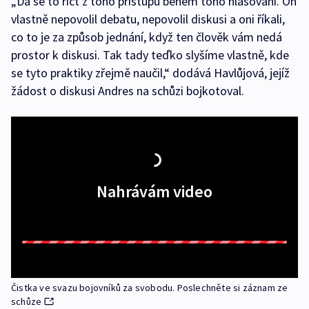
„Dá se to říct z toho přístupu během toho hlasování. On
vlastně nepovolil debatu, nepovolil diskusi a oni říkali,
co to je za způsob jednání, když ten člověk vám nedá
prostor k diskusi. Tak tady teďko slyšíme vlastně, kde
se tyto praktiky zřejmě naučil,“ dodává Havlůjová, jejíž
žádost o diskusi Andres na schůzi bojkotoval.
Nahrávám video
Čistka ve svazu bojovníků za svobodu. Poslechněte si záznam ze
schůze