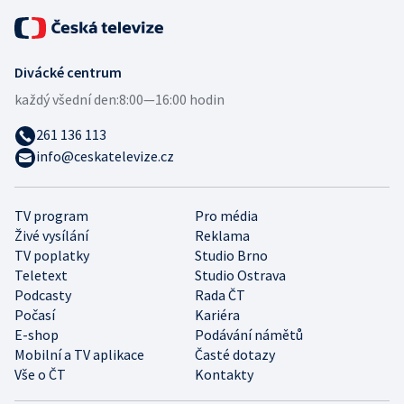
Divácké centrum
každý všední den:
8:00—16:00 hodin
261 136 113
info@ceskatelevize.cz
TV program
Pro média
Živé vysílání
Reklama
TV poplatky
Studio Brno
Teletext
Studio Ostrava
Podcasty
Rada ČT
Počasí
Kariéra
E-shop
Podávání námětů
Mobilní a TV aplikace
Časté dotazy
Vše o ČT
Kontakty