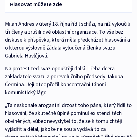
Hlasovat můžete zde
Milan Andres v úterý 18. října řídil schůzi, na níž vyloučili
tři členy a zrušili dvě oblastní organizace. To vše bez
diskuse k příspěvku, která měla předcházet hlasování a
o kterou výslovně žádala vyloučená členka svazu
Gabriela Havlůjová.
Na protest teď svaz opouštějí další. Třeba dcera
zakladatele svazu a porevolučního předsedy Jakuba
Čermína. Její otec přežil koncentrační tábor i
komunistický lágr.
„Ta neskonale arogantní drzost toho pána, který řídil to
hlasování, že skutečně úplně pominul existenci těch
obviněných, vůbec nevyslyšel to, že se k tomu chtějí
vyjádřit a dělal, jakože nejsou a vydává to za
demokratické hlasování, no to je výsměch,“ říká dnes již