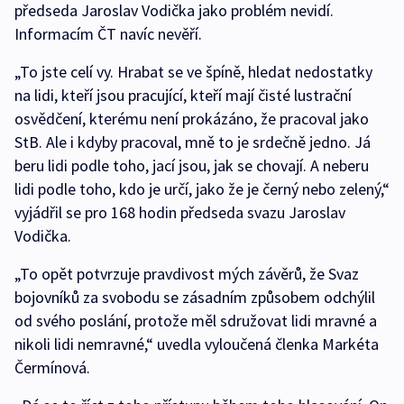
předseda Jaroslav Vodička jako problém nevidí.
Informacím ČT navíc nevěří.
„To jste celí vy. Hrabat se ve špíně, hledat nedostatky
na lidi, kteří jsou pracující, kteří mají čisté lustrační
osvědčení, kterému není prokázáno, že pracoval jako
StB. Ale i kdyby pracoval, mně to je srdečně jedno. Já
beru lidi podle toho, jací jsou, jak se chovají. A neberu
lidi podle toho, kdo je určí, jako že je černý nebo zelený,“
vyjádřil se pro 168 hodin předseda svazu Jaroslav
Vodička.
„To opět potvrzuje pravdivost mých závěrů, že Svaz
bojovníků za svobodu se zásadním způsobem odchýlil
od svého poslání, protože měl sdružovat lidi mravné a
nikoli lidi nemravné,“ uvedla vyloučená členka Markéta
Čermínová.