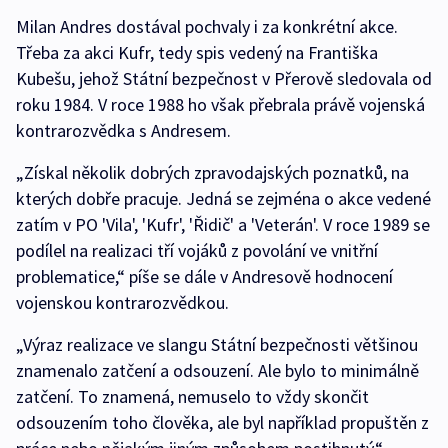
Milan Andres dostával pochvaly i za konkrétní akce.
Třeba za akci Kufr, tedy spis vedený na Františka
Kubešu, jehož Státní bezpečnost v Přerově sledovala od
roku 1984. V roce 1988 ho však přebrala právě vojenská
kontrarozvědka s Andresem.
„Získal několik dobrých zpravodajských poznatků, na
kterých dobře pracuje. Jedná se zejména o akce vedené
zatím v PO 'Vila', 'Kufr', 'Řidič' a 'Veterán'. V roce 1989 se
podílel na realizaci tří vojáků z povolání ve vnitřní
problematice,“ píše se dále v Andresově hodnocení
vojenskou kontrarozvědkou.
„Výraz realizace ve slangu Státní bezpečnosti většinou
znamenalo zatčení a odsouzení. Ale bylo to minimálně
zatčení. To znamená, nemuselo to vždy skončit
odsouzením toho člověka, ale byl například propuštěn z