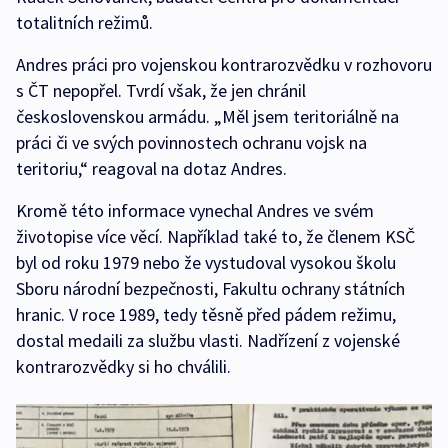
totalitních režimů.
Andres práci pro vojenskou kontrarozvědku v rozhovoru
s ČT nepopřel. Tvrdí však, že jen chránil
československou armádu. „Měl jsem teritoriálně na
práci či ve svých povinnostech ochranu vojsk na
teritoriu,“ reagoval na dotaz Andres.
Kromě této informace vynechal Andres ve svém
životopise více věcí. Například také to, že členem KSČ
byl od roku 1979 nebo že vystudoval vysokou školu
Sboru národní bezpečnosti, Fakultu ochrany státních
hranic. V roce 1989, tedy těsně před pádem režimu,
dostal medaili za službu vlasti. Nadřízení z vojenské
kontrarozvědky si ho chválili.