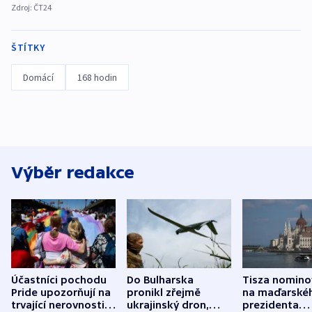
Zdroj:
ČT24
ŠTÍTKY
Domácí
168 hodin
Výběr redakce
Účastníci pochodu
Do Bulharska
Tisza nomino
Pride upozorňují na
pronikl zřejmě
na maďarské
trvající nerovnosti i
ukrajinský dron,
prezidenta