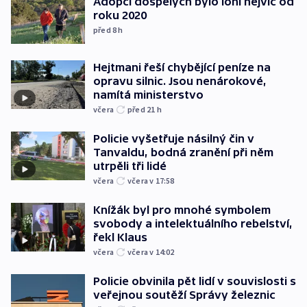
Adopcí dospělých bylo loni nejvíc od
roku 2020
před 8
h
Hejtmani řeší chybějící peníze na
opravu silnic. Jsou nenárokové,
namítá ministerstvo
včera
před 21
h
Policie vyšetřuje násilný čin v
Tanvaldu, bodná zranění při něm
utrpěli tři lidé
včera
včera v 17:58
Knížák byl pro mnohé symbolem
svobody a intelektuálního rebelství,
řekl Klaus
včera
včera v 14:02
Policie obvinila pět lidí v souvislosti s
veřejnou soutěží Správy železnic