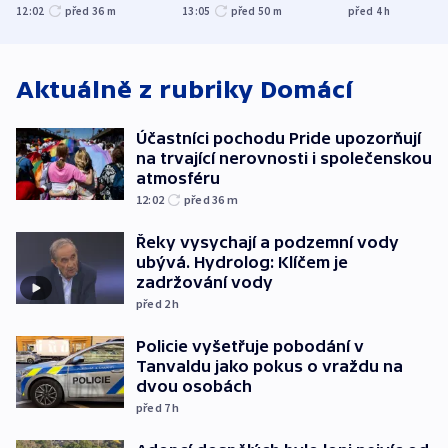
společenskou
explodoval kilometr
bývalého šéf
12:02
před 36
m
13:05
před 50
m
před 4
h
atmosféru
od plynovodu
nejvyššího s
Aktuálně z rubriky
Domácí
Účastníci pochodu Pride upozorňují
na trvající nerovnosti i společenskou
atmosféru
12:02
před 36
m
Řeky vysychají a podzemní vody
ubývá. Hydrolog: Klíčem je
zadržování vody
před 2
h
Policie vyšetřuje pobodání v
Tanvaldu jako pokus o vraždu na
dvou osobách
před 7
h