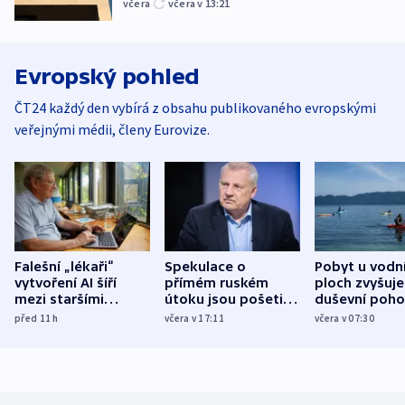
včera
včera v 13:21
Evropský pohled
ČT24 každý den vybírá z obsahu publikovaného evropskými
veřejnými médii, členy Eurovize.
Falešní „lékaři“
Spekulace o
Pobyt u vodn
vytvoření AI šíří
přímém ruském
ploch zvyšuje
mezi staršími
útoku jsou pošetilé,
duševní poho
Poláky nebezpečné
míní estonský
ukázala
před 11
h
včera v 17:11
včera v 07:30
zdravotní rady
bezpečnostní
mezinárodní 
expert