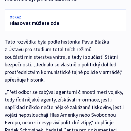
ODKAZ
Hlasovat můžete zde
Tato rozvědka byla podle historika Pavla Blažka
z Ústavu pro studium totalitních režimů
součástí ministerstva vnitra, a tedy i součástí Státní
bezpečnosti. „Jednalo se vlastně o politický dohled
prostřednictvím komunistické tajné policie v armádě,“
upřesňuje historik.
„Třetí odbor se zabýval agenturní činností mezi vojáky,
tedy řídil nějaké agenty, získával informace, jestli
například někdo nečte nějaké zakázané tiskoviny, jestli
vojáci neposlouchají Hlas Ameriky nebo Svobodnou
Evropu, nebo si nevypráví politické vtipy,“ doplňuje
Radek Schovánek, badatel Centra pro dokumentaci