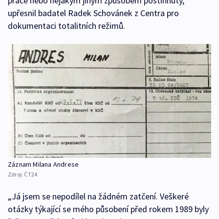
práce nebo nějakým jiným způsobem postihnutý,“
upřesnil badatel Radek Schovánek z Centra pro
dokumentaci totalitních režimů.
Záznam Milana Andrese
Zdroj:
ČT24
„Já jsem se nepodílel na žádném zatčení. Veškeré
otázky týkající se mého působení před rokem 1989 byly