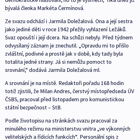
bývalá členka Markéta Čermínová.
Ze svazu odchází i Jarmila Doležalová. Ona a její sestra
jako jediné děti v roce 1942 přežily vyhlazení Ležáků.
Svaz opouští i její dcera. Na schůzi nebyly. Před týdnem
odvysílaný záznam je znechutil. „Opravdu mi to přišlo
zvláštní, podivné a prostě jak v době, kdy tady byla
totalita jedné strany. Já si nemůžu pomoct to
srovnání,“ dodává Jarmila Doležalová ml.
A srovnání je na místě. Redaktoři pořadu 168 hodin
totiž zjistili, že Milan Andres, čerstvý místopředseda ÚV
ČSBS, pracoval před listopadem pro komunistickou
státní bezpečnost – StB.
Podle životopisu na stránkách svazu pracoval za
minulého režimu na ministerstvu vnitra „ve výkonných
velitelských a řídicích funkcích“. Personální spis z