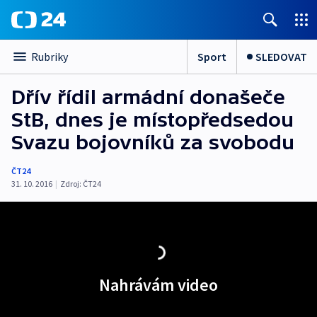
Sport
SLEDOVAT
Rubriky
Dřív řídil armádní donašeče
StB, dnes je místopředsedou
Svazu bojovníků za svobodu
ČT24
31. 10. 2016
|
Zdroj:
ČT24
Nahrávám video