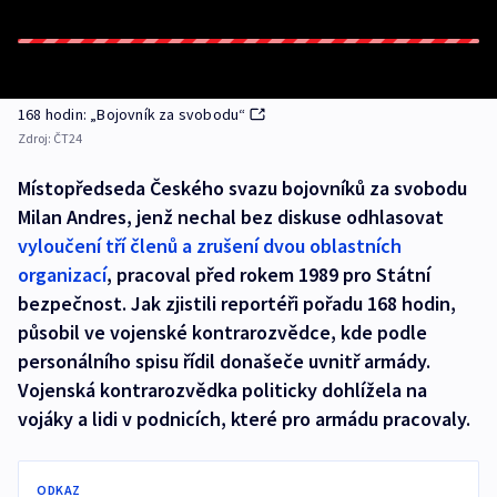
168 hodin: „Bojovník za svobodu“
Zdroj:
ČT24
Místopředseda Českého svazu bojovníků za svobodu
Milan Andres, jenž nechal bez diskuse odhlasovat
vyloučení tří členů a zrušení dvou oblastních
organizací
, pracoval před rokem 1989 pro Státní
bezpečnost. Jak zjistili reportéři pořadu 168 hodin,
působil ve vojenské kontrarozvědce, kde podle
personálního spisu řídil donašeče uvnitř armády.
Vojenská kontrarozvědka politicky dohlížela na
vojáky a lidi v podnicích, které pro armádu pracovaly.
ODKAZ