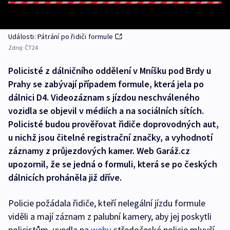
Události: Pátrání po řidiči formule
Zdroj:
ČT24
Policisté z dálničního oddělení v Mníšku pod Brdy u
Prahy se zabývají případem formule, která jela po
dálnici D4. Videozáznam s jízdou neschváleného
vozidla se objevil v médiích a na sociálních sítích.
Policisté budou prověřovat řidiče doprovodných aut,
u nichž jsou čitelné registrační značky, a vyhodnotí
záznamy z průjezdových kamer. Web Garáž.cz
upozornil, že se jedná o formuli, která se po českých
dálnicích proháněla již dříve.
Policie požádala řidiče, kteří nelegální jízdu formule
viděli a mají záznam z palubní kamery, aby jej poskytli
policistům, uvedla na
webu
středočeské policie mluvčí