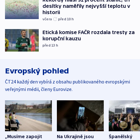
desítky naměřily nejvyšší teplotu v
historii
včera
před 10
h
Etická komise FAČR rozdala tresty za
korupční kauzu
před 13
h
Evropský pohled
ČT24 každý den vybírá z obsahu publikovaného evropskými
veřejnými médii, členy Eurovize.
„Musíme zapojit
Na Ukrajině jsou
Španělský