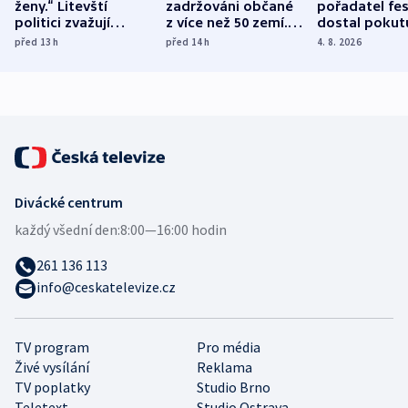
ženy.“ Litevští
zadržováni občané
pořadatel fes
politici zvažují
z více než 50 zemí.
dostal pokut
dohodu o
Bojovali na straně
nekalé prakti
před 13
h
před 14
h
4. 8. 2026
demografii
Ruska
Divácké centrum
každý všední den:
8:00—16:00 hodin
261 136 113
info@ceskatelevize.cz
TV program
Pro média
Živé vysílání
Reklama
TV poplatky
Studio Brno
Teletext
Studio Ostrava