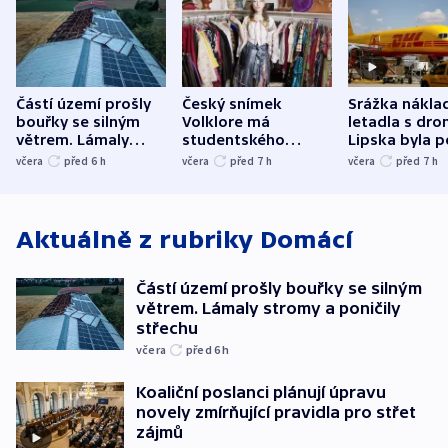
Částí území prošly
Český snímek
Srážka nákla
bouřky se silným
Volklore má
letadla s dr
větrem. Lámaly
studentského
Lipska byla p
stromy a poničily
Oscara, zabojuje o
německého mi
včera
před 6
h
včera
před 7
h
včera
před 7
h
střechu
cenu za krátký film
hybridní útok
Aktuálně z rubriky
Domácí
Částí území prošly bouřky se silným
větrem. Lámaly stromy a poničily
střechu
včera
před 6
h
Koaliční poslanci plánují úpravu
novely zmírňující pravidla pro střet
zájmů