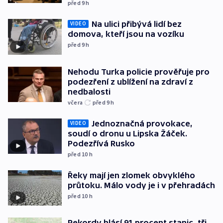
před 9
h
Na ulici přibývá lidí bez
VIDEO
domova, kteří jsou na vozíku
před 9
h
Nehodu Turka policie prověřuje pro
podezření z ublížení na zdraví z
nedbalosti
včera
před 9
h
Jednoznačná provokace,
VIDEO
soudí o dronu u Lipska Žáček.
Podezřívá Rusko
před 10
h
Řeky mají jen zlomek obvyklého
průtoku. Málo vody je i v přehradách
před 10
h
Rekordy hlásí 91 procent stanic, tři