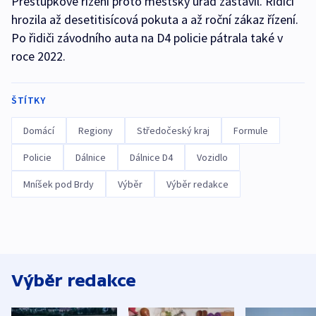
Přestupkové řízení proto městský úřad zastavil. Řidiči
hrozila až desetitisícová pokuta a až roční zákaz řízení.
Po řidiči závodního auta na D4 policie pátrala také v
roce 2022.
ŠTÍTKY
Domácí
Regiony
Středočeský kraj
Formule
Policie
Dálnice
Dálnice D4
Vozidlo
Mníšek pod Brdy
Výběr
Výběr redakce
Výběr redakce