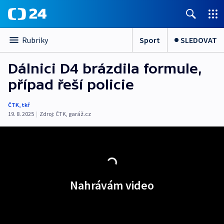
Sport
SLEDOVAT
Rubriky
Dálnici D4 brázdila formule,
případ řeší policie
ČTK
,
tkř
19. 8. 2025
|
Zdroj:
ČTK
,
garáž.cz
Nahrávám video