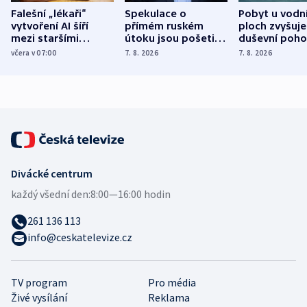
Falešní „lékaři“
Spekulace o
Pobyt u vodn
vytvoření AI šíří
přímém ruském
ploch zvyšuje
mezi staršími
útoku jsou pošetilé,
duševní poho
Poláky nebezpečné
míní estonský
ukázala
včera v 07:00
7. 8. 2026
7. 8. 2026
zdravotní rady
bezpečnostní
mezinárodní 
expert
Divácké centrum
každý všední den:
8:00—16:00 hodin
261 136 113
info@ceskatelevize.cz
TV program
Pro média
Živé vysílání
Reklama