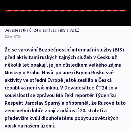
Devadesátka ČT24 o zprávách BIS a VZ
Zdroj:
ČT24
Že se varování Bezpečnostní informační služby (BIS)
před aktivitami ruských tajných služeb v Česku už
několik let opakují, je jen důsledkem velkého zájmu
Moskvy o Prahu. Navíc po anexi Krymu Rusko své
aktivity ve střední Evropě ještě zesílilo a Česká
republika není výjimkou. V Devadesátce ČT24 to v
souvislosti se zprávou BIS řekl reportér Týdeníku
Respekt Jaroslav Spurný a připomněl, že Rusové tuto
zemi velmi dobře znají z událostí 20. století a
především kvůli dlouholetému pobytu sovětských
vojsk na našem území.