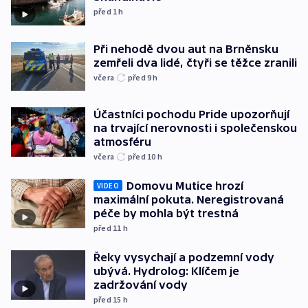
před 1
h
Při nehodě dvou aut na Brněnsku
zemřeli dva lidé, čtyři se těžce zranili
včera
před 9
h
Účastníci pochodu Pride upozorňují
na trvající nerovnosti i společenskou
atmosféru
včera
před 10
h
Domovu Mutice hrozí
VIDEO
maximální pokuta. Neregistrovaná
péče by mohla být trestná
před 11
h
Řeky vysychají a podzemní vody
ubývá. Hydrolog: Klíčem je
zadržování vody
před 15
h