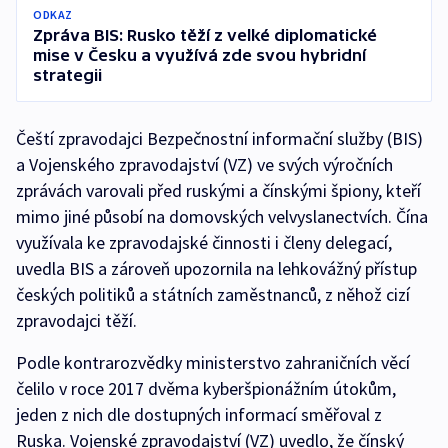
ODKAZ
Zpráva BIS: Rusko těží z velké diplomatické
mise v Česku a využívá zde svou hybridní
strategii
Čeští zpravodajci Bezpečnostní informační služby (BIS)
a Vojenského zpravodajství (VZ) ve svých výročních
zprávách varovali před ruskými a čínskými špiony, kteří
mimo jiné působí na domovských velvyslanectvích. Čína
využívala ke zpravodajské činnosti i členy delegací,
uvedla BIS a zároveň upozornila na lehkovážný přístup
českých politiků a státních zaměstnanců, z něhož cizí
zpravodajci těží.
Podle kontrarozvědky ministerstvo zahraničních věcí
čelilo v roce 2017 dvěma kyberšpionážním útokům,
jeden z nich dle dostupných informací směřoval z
Ruska. Vojenské zpravodajství (VZ) uvedlo, že čínský