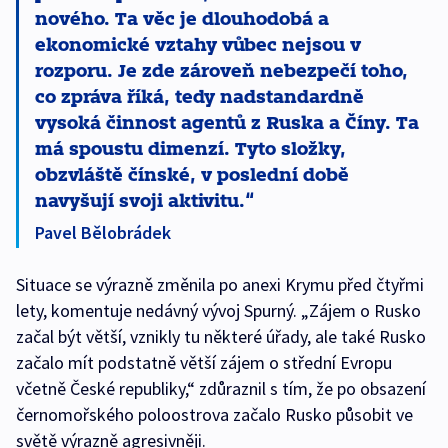
nového. Ta věc je dlouhodobá a
ekonomické vztahy vůbec nejsou v
rozporu. Je zde zároveň nebezpečí toho,
co zpráva říká, tedy nadstandardně
vysoká činnost agentů z Ruska a Číny. Ta
má spoustu dimenzí. Tyto složky,
obzvláště čínské, v poslední době
navyšují svoji aktivitu.
Pavel Bělobrádek
Situace se výrazně změnila po anexi Krymu před čtyřmi
lety, komentuje nedávný vývoj Spurný. „Zájem o Rusko
začal být větší, vznikly tu některé úřady, ale také Rusko
začalo mít podstatně větší zájem o střední Evropu
včetně České republiky,“ zdůraznil s tím, že po obsazení
černomořského poloostrova začalo Rusko působit ve
světě výrazně agresivněji.