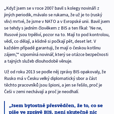
„Když jsem se v roce 2007 bavil s kolegy novináři z
jiných periodik, mávalo se rukama, že už je to (ruský
vliv) mrtvé, že jsme v NATO a v Evropské unii. Bavil jsem
se tehdy s jedním člověkem z BIS a ten říkal: 'Ne ne,
Rusové jsou trpěliví, pozor na to. Mají to pod kontrolou,
vědí, co dělají, a klidně si počkají pět, deset let. V
každém případě garantuji, že mají o českou kotlinu
zájem,'“ vzpomíná novinář, který se otázce bezpečnosti
a tajných služeb dlouhodobě věnuje.
Už od roku 2013 se podle něj zprávy BIS opakovaly, že
Rusko má v Česku velký diplomatický sbor a část
těchto pracovníků jsou špioni, a jen se řešilo, proč je
Češi v zemi nechávají a proč je neodhalí.
Jsem bytostně přesvědčen, že to, co se
píše ve zprávě BIS, není skutečně nic