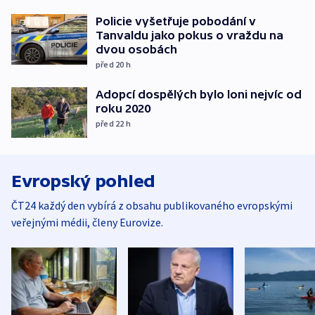
Policie vyšetřuje pobodání v
Tanvaldu jako pokus o vraždu na
dvou osobách
před 20
h
Adopcí dospělých bylo loni nejvíc od
roku 2020
před 22
h
Evropský pohled
ČT24 každý den vybírá z obsahu publikovaného evropskými
veřejnými médii, členy Eurovize.