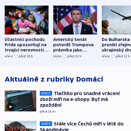
Účastníci pochodu
Americký Senát
Do Bulharska
Pride upozorňují na
potvrdil Trumpova
pronikl zřejm
trvající nerovnosti i
právníka jako
ukrajinský dr
společenskou
ministra
explodoval k
včera
před 10
h
včera
před 11
h
včera
před 12
h
atmosféru
spravedlnosti
od plynovod
Aktuálně z rubriky
Domácí
Tlačítko pro snadné vrácení
VIDEO
zboží míří na e-shopy. Byť má
zpoždění
před 15
m
Stále více Čechů míří v létě do
VIDEO
Skandinávie