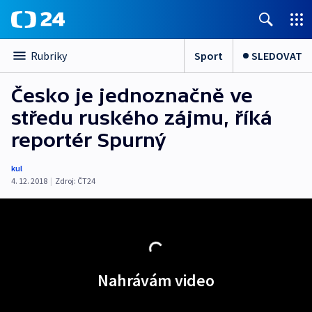
Sport
SLEDOVAT
Rubriky
Česko je jednoznačně ve
středu ruského zájmu, říká
reportér Spurný
kul
4. 12. 2018
|
Zdroj:
ČT24
Nahrávám video