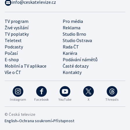
info@ceskatelevize.cz
TV program
Pro média
Živé vysílání
Reklama
TV poplatky
Studio Brno
Teletext
Studio Ostrava
Podcasty
Rada ČT
Počasí
Kariéra
E-shop
Podávání námětů
Mobilní a TV aplikace
Časté dotazy
Vše o ČT
Kontakty
Instagram
Facebook
YouTube
X
Threads
© Česká televize
•
•
English
Ochrana soukromí
Přístupnost