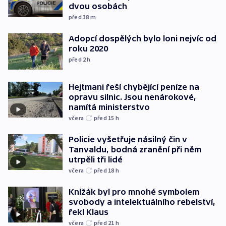
dvou osobách
před 38
m
Adopcí dospělých bylo loni nejvíc od
roku 2020
před 2
h
Hejtmani řeší chybějící peníze na
opravu silnic. Jsou nenárokové,
namítá ministerstvo
včera
před 15
h
Policie vyšetřuje násilný čin v
Tanvaldu, bodná zranění při něm
utrpěli tři lidé
včera
před 18
h
Knížák byl pro mnohé symbolem
svobody a intelektuálního rebelství,
řekl Klaus
včera
před 21
h