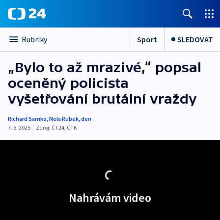
Sport
SLEDOVAT
Rubriky
„Bylo to až mrazivé,“ popsal
oceněný policista
vyšetřování brutální vraždy
Richard Samko
,
Nela Rubek
,
den
7. 6. 2025
|
Zdroj:
ČT24
,
ČTK
Nahrávám video