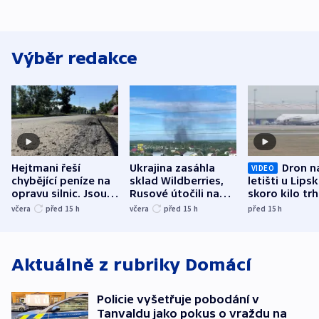
Výběr redakce
Hejtmani řeší
Ukrajina zasáhla
Dron n
VIDEO
chybějící peníze na
sklad Wildberries,
letišti u Lips
opravu silnic. Jsou
Rusové útočili na
skoro kilo trh
nenárokové, namítá
trh, hasiče či
indicie ukazuj
včera
před 15
h
včera
před 15
h
před 15
h
ministerstvo
stadion
Rusko
Aktuálně z rubriky
Domácí
Policie vyšetřuje pobodání v
Tanvaldu jako pokus o vraždu na