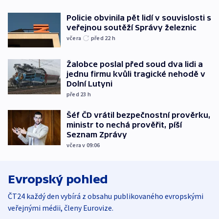
Policie obvinila pět lidí v souvislosti s
veřejnou soutěží Správy železnic
včera
před 22
h
Žalobce poslal před soud dva lidi a
jednu firmu kvůli tragické nehodě v
Dolní Lutyni
před 23
h
Šéf ČD vrátil bezpečnostní prověrku,
ministr to nechá prověřit, píší
Seznam Zprávy
včera v 09:06
Evropský pohled
ČT24 každý den vybírá z obsahu publikovaného evropskými
veřejnými médii, členy Eurovize.