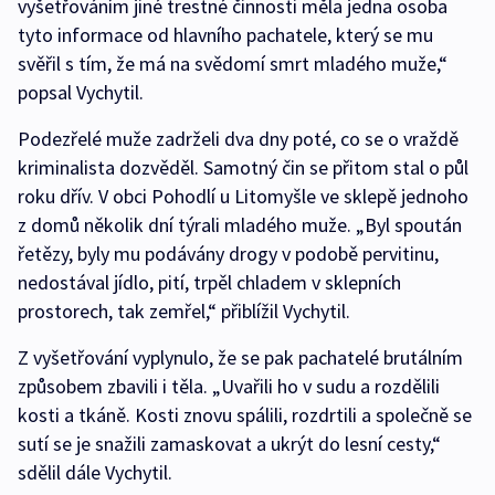
vyšetřováním jiné trestné činnosti měla jedna osoba
tyto informace od hlavního pachatele, který se mu
svěřil s tím, že má na svědomí smrt mladého muže,“
popsal Vychytil.
Podezřelé muže zadrželi dva dny poté, co se o vraždě
kriminalista dozvěděl. Samotný čin se přitom stal o půl
roku dřív. V obci Pohodlí u Litomyšle ve sklepě jednoho
z domů několik dní týrali mladého muže. „Byl spoután
řetězy, byly mu podávány drogy v podobě pervitinu,
nedostával jídlo, pití, trpěl chladem v sklepních
prostorech, tak zemřel,“ přiblížil Vychytil.
Z vyšetřování vyplynulo, že se pak pachatelé brutálním
způsobem zbavili i těla. „Uvařili ho v sudu a rozdělili
kosti a tkáně. Kosti znovu spálili, rozdrtili a společně se
sutí se je snažili zamaskovat a ukrýt do lesní cesty,“
sdělil dále Vychytil.