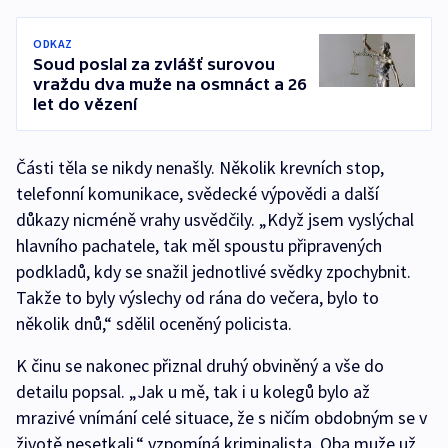
ODKAZ
Soud poslal za zvlášť surovou
vraždu dva muže na osmnáct a 26
let do vězení
Části těla se nikdy nenašly. Několik krevních stop,
telefonní komunikace, svědecké výpovědi a další
důkazy nicméně vrahy usvědčily. „Když jsem vyslýchal
hlavního pachatele, tak měl spoustu připravených
podkladů, kdy se snažil jednotlivé svědky zpochybnit.
Takže to byly výslechy od rána do večera, bylo to
několik dnů,“ sdělil oceněný policista.
K činu se nakonec přiznal druhý obviněný a vše do
detailu popsal. „Jak u mě, tak i u kolegů bylo až
mrazivé vnímání celé situace, že s ničím obdobným se v
životě nesetkali,“ vzpomíná kriminalista. Oba muže už