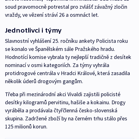
soud pravomocně potrestal pro zvlášť závažný zločin
vraždy, ve vězení stráví 26 a osmnáct let.
Jednotlivci i týmy
Slavnostní vyhlášení 25. ročníku ankety Policista roku
se konalo ve Španělském sále Pražského hradu.
Hodnotící komise vybrala ty nejlepší tradičně z desítek
nominací v osmi kategoriích. Za týmy vyhrála
protidrogové centrála v Hradci Králové, která zasadila
několik úderů drogovým gangům.
Třeba při mezinárodní akci Vivaldi zajistili policisté
desítky kilogramů pervitinu, hašiše a kokainu. Drogy
vyráběla a prodávala čtyřčlenná česko-slovenská
skupina. Zadržené zboží by na černém trhu stálo přes
125 milionů korun.