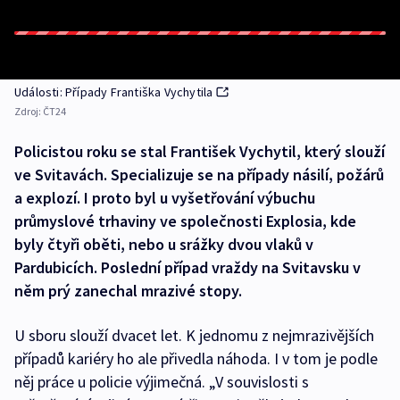
Události: Případy Františka Vychytila
Zdroj:
ČT24
Policistou roku se stal František Vychytil, který slouží
ve Svitavách. Specializuje se na případy násilí, požárů
a explozí. I proto byl u vyšetřování výbuchu
průmyslové trhaviny ve společnosti Explosia, kde
byly čtyři oběti, nebo u srážky dvou vlaků v
Pardubicích. Poslední případ vraždy na Svitavsku v
něm prý zanechal mrazivé stopy.
U sboru slouží dvacet let. K jednomu z nejmrazivějších
případů kariéry ho ale přivedla náhoda. I v tom je podle
něj práce u policie výjimečná. „V souvislosti s