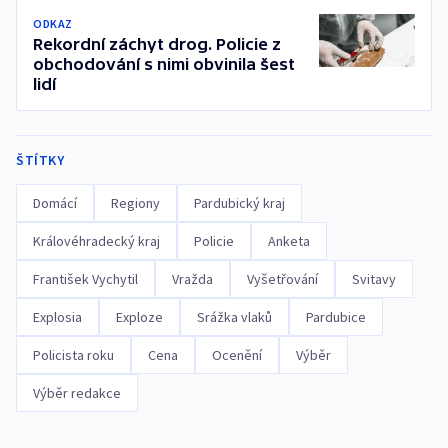
ODKAZ
Rekordní záchyt drog. Policie z
obchodování s nimi obvinila šest
lidí
ŠTÍTKY
Domácí
Regiony
Pardubický kraj
Královéhradecký kraj
Policie
Anketa
František Vychytil
Vražda
Vyšetřování
Svitavy
Explosia
Exploze
Srážka vlaků
Pardubice
Policista roku
Cena
Ocenění
Výběr
Výběr redakce