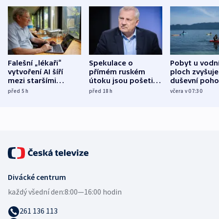
Falešní „lékaři“
Spekulace o
Pobyt u vodn
vytvoření AI šíří
přímém ruském
ploch zvyšuje
mezi staršími
útoku jsou pošetilé,
duševní poho
Poláky nebezpečné
míní estonský
ukázala
před 5
h
před 18
h
včera v 07:30
zdravotní rady
bezpečnostní
mezinárodní 
expert
Divácké centrum
každý všední den:
8:00—16:00 hodin
261 136 113