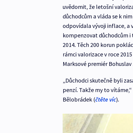
uvědomit, že letošní valor
důchodcům a vláda se k nim 
odpovídala vývoji inflace, a
kompenzovat důchodcům i to, 
2014. Těch 200 korun poklá
rámci valorizace v roce 201
Marksové premiér Bohuslav 
„Důchodci skutečně byli zas
penzí. Takže my to vítáme,“
Bělobrádek (
čtěte víc
).