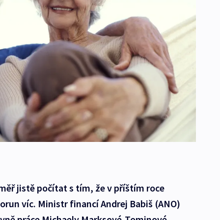
ř jistě počítat s tím, že v příštím roce
run víc. Ministr financí Andrej Babiš (ANO)
tryně práce Michaely Marksové-Tominové