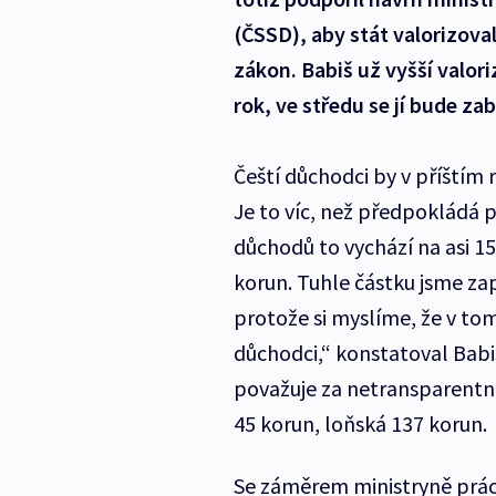
(ČSSD), aby stát valorizova
zákon. Babiš už vyšší valori
rok, ve středu se jí bude za
Čeští důchodci by v příštím
Je to víc, než předpokládá p
důchodů to vychází na asi 1
korun. Tuhle částku jsme za
protože si myslíme, že v to
důchodci,“ konstatoval Babi
považuje za netransparentní
45 korun, loňská 137 korun.
Se záměrem ministryně práce 