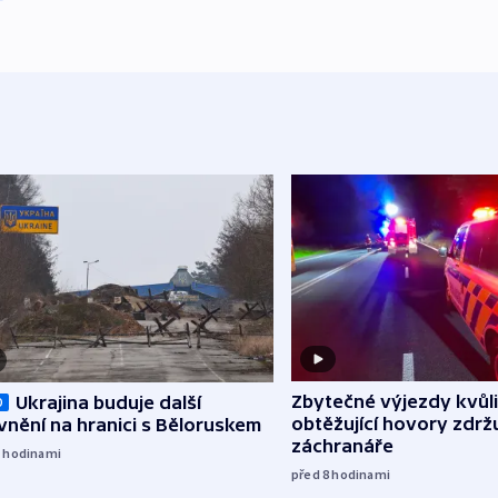
Zbytečné výjezdy kvůli
Ukrajina buduje další
O
obtěžující hovory zdržu
nění na hranici s Běloruskem
záchranáře
7
hodinami
před 8
hodinami