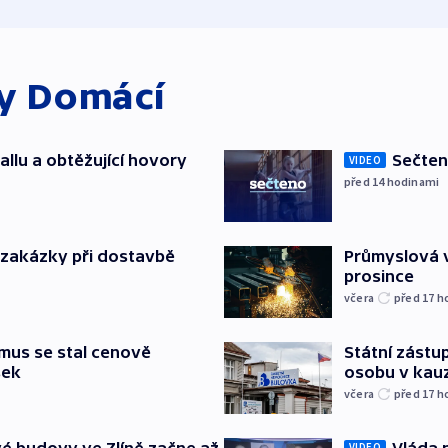
ky
Domácí
allu a obtěžující hovory
Sečten
VIDEO
před 14
hodinami
o zakázky při dostavbě
Průmyslová v
prosince
včera
před 17
h
mus se stal cenově
Státní zástup
šek
osobu v kau
včera
před 17
h
é budovy ve Zlíně začne až
Vláda 
VIDEO