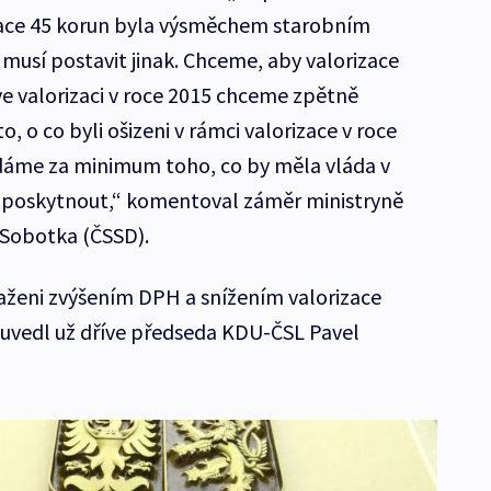
izace 45 korun byla výsměchem starobním
musí postavit jinak. Chceme, aby valorizace
 ve valorizaci v roce 2015 chceme zpětně
o co byli ošizeni v rámci valorizace v roce
dáme za minimum toho, co by měla vláda v
5 poskytnout,“ komentoval záměr ministryně
Sobotka (ČSSD).
aženi zvýšením DPH a snížením valorizace
 uvedl už dříve předseda KDU-ČSL Pavel