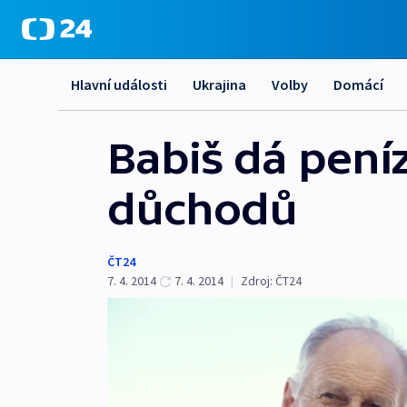
Hlavní události
Ukrajina
Volby
Domácí
Babiš dá peníz
důchodů
ČT24
7. 4. 2014
7. 4. 2014
|
Zdroj:
ČT24