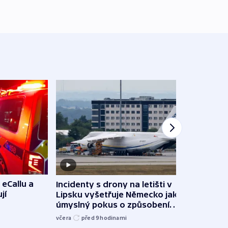
 eCallu a
Incidenty s drony na letišti v
Klima
jí
Lipsku vyšetřuje Německo jako
podn
úmyslný pokus o způsobení
i sví
exploze
včera
před 9
hodinami
včera