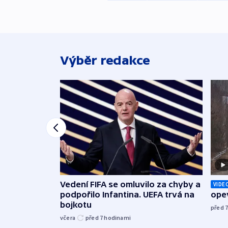
Výběr redakce
Vedení FIFA se omluvilo za chyby a
VIDE
podpořilo Infantina. UEFA trvá na
opev
bojkotu
před 
včera
před 7
hodinami