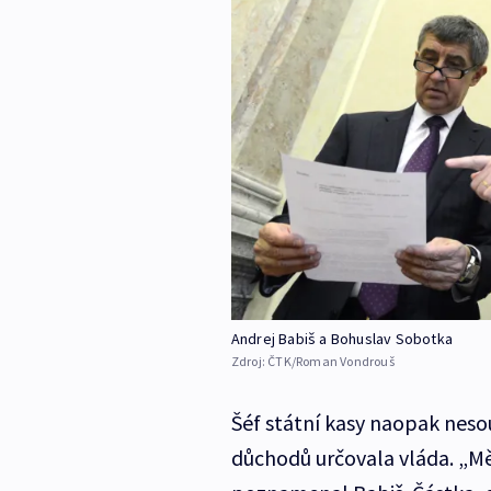
Andrej Babiš a Bohuslav Sobotka
Zdroj:
ČTK/Roman Vondrouš
Šéf státní kasy naopak neso
důchodů určovala vláda. „Mě