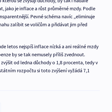
kterou se zvyšují důchody, by tak i nadále
at, jako je inflace a růst průměrné mzdy. Podle
ransparentnější. Pevné schéma navíc „eliminuje
nahu zalíbit se voličům a přidávat jim před
e letos nejspíš inflace nízká a ani reálné mzdy
penze by se tak nemusely příliš zvednout.
 zvýšit od ledna důchody o 1,8 procenta, tedy v
státním rozpočtu si toto zvýšení vyžádá 7,1