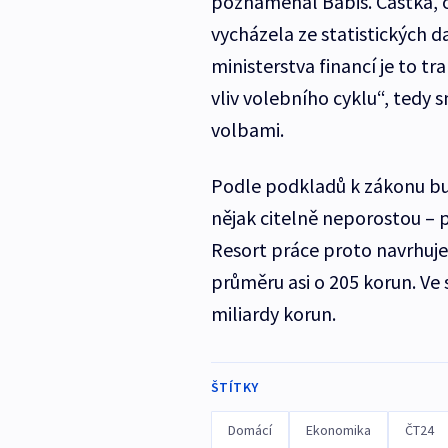
poznamenal Babiš. Částka, o 
vycházela ze statistických d
ministerstva financí je to t
vliv volebního cyklu“, tedy s
volbami.
Podle podkladů k zákonu bud
nějak citelně neporostou – 
Resort práce proto navrhuje
průměru asi o 205 korun. Ve 
miliardy korun.
ŠTÍTKY
Domácí
Ekonomika
ČT24