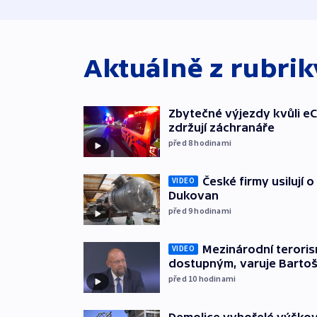
Aktuálně z rubri
Zbytečné výjezdy kvůli eC
zdržují záchranáře
před 8
hodinami
České firmy usilují 
VIDEO
Dukovan
před 9
hodinami
Mezinárodní teroris
VIDEO
dostupným, varuje Barto
před 10
hodinami
Demolice vyhořelé výškov