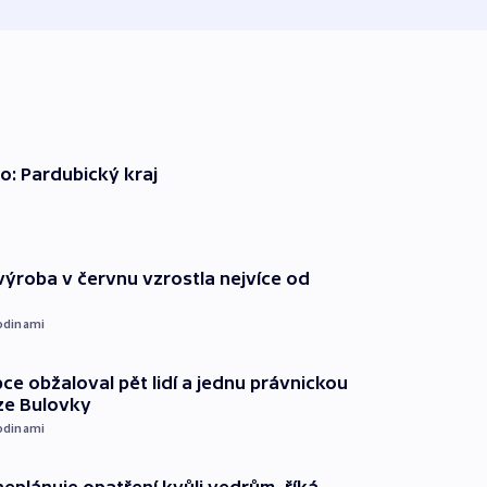
o: Pardubický kraj
ýroba v červnu vzrostla nejvíce od
odinami
ce obžaloval pět lidí a jednu právnickou
ze Bulovky
odinami
neplánuje opatření kvůli vedrům, říká