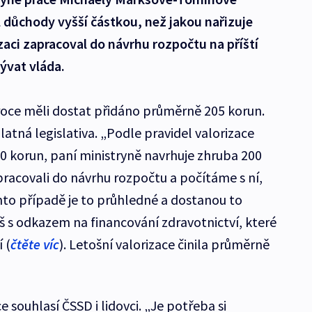
l důchody vyšší částkou, než jakou nařizuje
zaci zapracoval do návrhu rozpočtu na příští
bývat vláda.
 roce měli dostat přidáno průměrně 205 korun.
latná legislativa. „Podle pravidel valorizace
50 korun, paní ministryně navrhuje zhruba 200
pracovali do návrhu rozpočtu a počítáme s ní,
mto případě je to průhledné a dostanou to
š s odkazem na financování zdravotnictví, které
 (
čtěte víc
). Letošní valorizace činila průměrně
souhlasí ČSSD i lidovci. „Je potřeba si