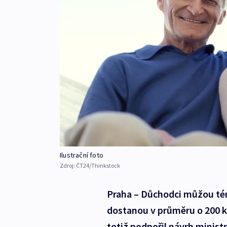
Ilustrační foto
Zdroj:
ČT24/Thinkstock
Praha – Důchodci můžou témě
dostanou v průměru o 200 ko
totiž podpořil návrh minis