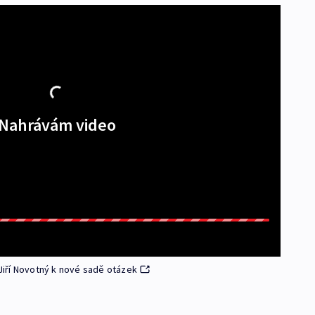
Nahrávám video
iří Novotný k nové sadě otázek