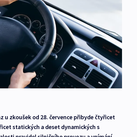
 u zkoušek od 28. července přibyde čtyřicet
řicet statických a deset dynamických s
losti pravidel silničního provozu a vnímání