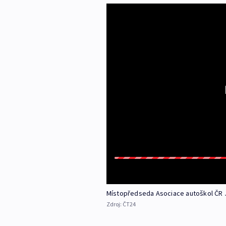
Místopředseda Asociace autoškol ČR J
Zdroj:
ČT24