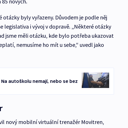
m 85 nových.
 otázky byly vyřazeny. Důvodem je podle něj
legislativa i vývoj v dopravě. „Některé otázky
lad jsme měli otázku, kde bylo potřeba ukazovat
neplatí, nemusíme ho mít u sebe,“ uvedl jako
. Na autoškolu nemají, nebo se bez
r
il nový mobilní virtuální trenažér Movitren,