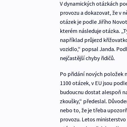
V dynamických otázkách podl
provozu a dokazovat, že v n
otázek je podle Jiřího Novo
kterém následuje otázka. „Ty
například průjezd křižovatk
vozidlo,“ popsal Janda. Podl
nejčastější chyby řidičů.
Po přidání nových položek n
1100 otázek, v EU jsou podl
budoucnu dostat alespoň na 
zkoušky,“ předeslal. Důvodem
nebo to, že je třeba upozor
provozu. Letos ministerstvo