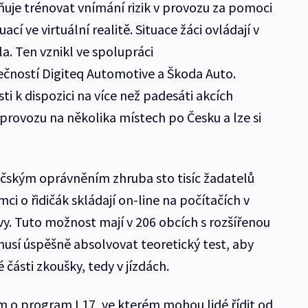
uje trénovat vnímání rizik v provozu za pomoci
í ve virtuální realitě. Situace žáci ovládají v
a. Ten vznikl ve spolupráci
ečností Digiteq Automotive a Škoda Auto.
ti k dispozici na více než padesáti akcích
rovozu na několika místech po Česku a lze si
dičským oprávněním zhruba sto tisíc žadatelů
ci o řidičák skládají on-line na počítačích v
y. Tuto možnost mají v 206 obcích s rozšířenou
usí úspěšně absolvovat teoretický test, aby
části zkoušky, tedy v jízdách.
m o program L17, ve kterém mohou lidé řídit od