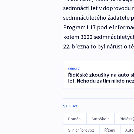
sedmnácti let v doprovodu 
sedmnáctiletého žadatele p
Program L17 podle informací
kolem 3600 sedmnáctiletých
22. března to byl nárůst o t
ODKAZ
Řidičské zkoušky na auto sl
let. Nehodu zatím nikdo ne
ŠTÍTKY
Domácí
Autoškola
Řidičsk
Silniční provoz
Řízení
Auto