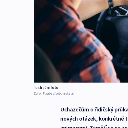
Ilustrační foto
Zdroj:
Pixabay/bobtheskater
Uchazečům o řidičský průkaz
nových otázek, konkrétně t
animacemi. Zaměří se na zna