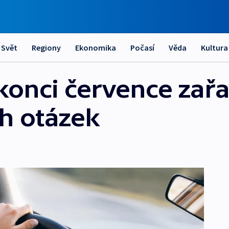
Svět
Regiony
Ekonomika
Počasí
Věda
Kultura
konci července zařa
ch otázek