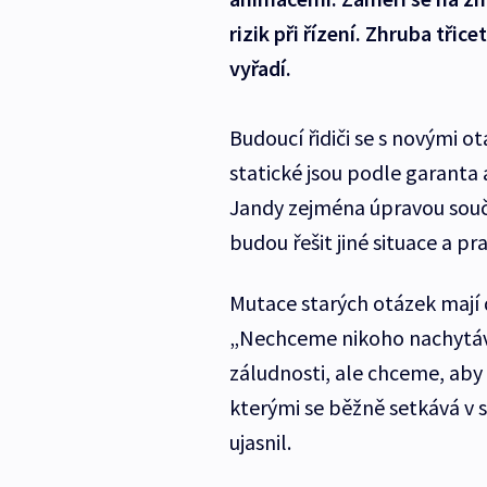
rizik při řízení. Zhruba tři
vyřadí.
Budoucí řidiči se s novými 
statické jsou podle garanta
Jandy zejména úpravou souča
budou řešit jiné situace a pr
Mutace starých otázek mají 
„Nechceme nikoho nachytáva
záludnosti, ale chceme, aby 
kterými se běžně setkává v s
ujasnil.