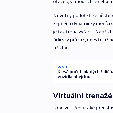
otázek, v obou jich je celke
Novotný podotkl, že některé
zejména dynamicky měnící se 
je tak třeba vyřadit. Napřík
řidičský průkaz, dnes to už 
příklad.
ODKAZ
Klesá počet mladých řidičů
vozidla obejdou
Virtuální trenažé
Úřad ve středu také představ