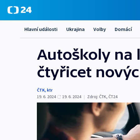
Hlavní události
Ukrajina
Volby
Domácí
Autoškoly na 
čtyřicet nový
ČTK
,
ktr
19. 6. 2024
19. 6. 2024
|
Zdroj:
ČTK
,
ČT24