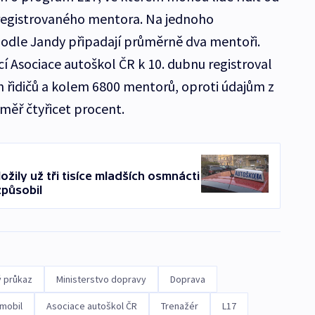
registrovaného mentora. Na jednoho
odle Jandy připadají průměrně dva mentoři.
 Asociace autoškol ČR k 10. dubnu registroval
 řidičů a kolem 6800 mentorů, oproti údajům z
éměř čtyřicet procent.
ožily už tři tisíce mladších osmnácti
způsobil
ý průkaz
Ministerstvo dopravy
Doprava
mobil
Asociace autoškol ČR
Trenažér
L17