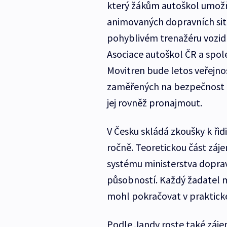
který žákům autoškol umožň
animovaných dopravních situac
pohyblivém trenažéru vozidl
Asociace autoškol ČR a spol
Movitren bude letos veřejnos
zaměřených na bezpečnost p
jej rovněž pronajmout.
V Česku skládá zkoušky k ři
ročně. Teoretickou část zájem
systému ministerstva doprav
působností. Každý žadatel m
mohl pokračovat v praktické 
Podle Jandy roste také záje