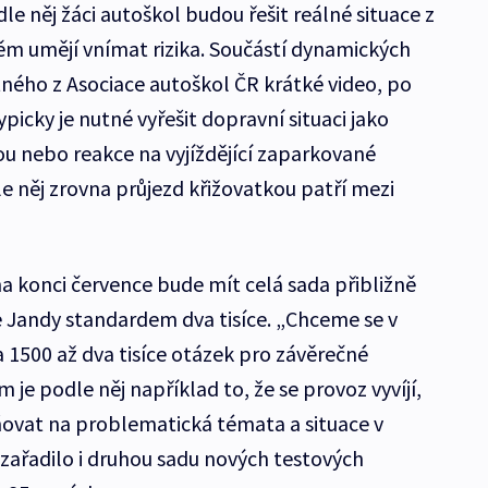
e něj žáci autoškol budou řešit reálné situace z
ěm umějí vnímat rizika. Součástí dynamických
tného z Asociace autoškol ČR krátké video, po
picky je nutné vyřešit dopravní situaci jako
ou nebo reakce na vyjíždějící zaparkované
e něj zrovna průjezd křižovatkou patří mezi
a konci července bude mít celá sada přibližně
e Jandy standardem dva tisíce. „Chceme se v
1500 až dva tisíce otázek pro závěrečné
 je podle něj například to, že se provoz vyvíjí,
ňovat na problematická témata a situace v
 zařadilo i druhou sadu nových testových