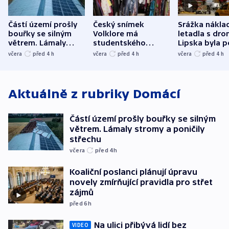
Částí území prošly
Český snímek
Srážka nákla
bouřky se silným
Volklore má
letadla s dr
větrem. Lámaly
studentského
Lipska byla p
stromy a poničily
Oscara, zabojuje o
německého mi
včera
před 4
h
včera
před 4
h
včera
před 4
h
střechu
cenu za krátký film
hybridní útok
Aktuálně z rubriky
Domácí
Částí území prošly bouřky se silným
větrem. Lámaly stromy a poničily
střechu
včera
před 4
h
Koaliční poslanci plánují úpravu
novely zmírňující pravidla pro střet
zájmů
před 6
h
Na ulici přibývá lidí bez
VIDEO