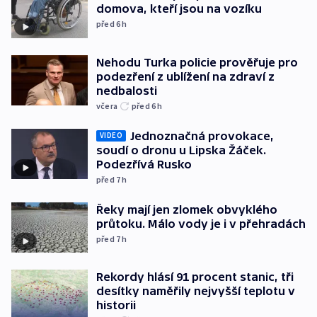
domova, kteří jsou na vozíku
před 6
h
Nehodu Turka policie prověřuje pro
podezření z ublížení na zdraví z
nedbalosti
včera
před 6
h
Jednoznačná provokace,
VIDEO
soudí o dronu u Lipska Žáček.
Podezřívá Rusko
před 7
h
Řeky mají jen zlomek obvyklého
průtoku. Málo vody je i v přehradách
před 7
h
Rekordy hlásí 91 procent stanic, tři
desítky naměřily nejvyšší teplotu v
historii