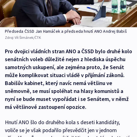
Předseda ČSSD Jan Hamáček a předseda hnutí ANO Andrej Babiš
Zdroj:
Vít Šimánek/ČTK
Pro dvojici vládních stran ANO a ČSSD bylo druhé kolo
senátních voleb důležité nejen z hlediska úspěchu
samotných uskupení, ale zejména proto, že Senát
může komplikovat situaci vládě v přijímání zákonů.
Babišův kabinet, který navíc nemá většinu ve
sněmovně, se musí spoléhat na hlasy komunistů a
nyní se bude muset vypořádat i se Senátem, v němž
má většinové zastoupení opozice.
Hnutí ANO šlo do druhého kola s deseti kandidáty,
voliče se je však podařilo přesvědčit jen v jednom