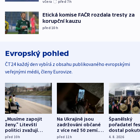
včera
před 7
h
Etická komise FAČR rozdala tresty za
korupční kauzu
před 10
h
Evropský pohled
ČT24 každý den vybírá z obsahu publikovaného evropskými
veřejnými médii, členy Eurovize.
„Musíme zapojit
Na Ukrajině jsou
Španělský
ženy.“ Litevští
zadržováni občané
pořadatel fes
politici zvažují
z více než 50 zemí.
dostal pokut
dohodu o
Bojovali na straně
nekalé prakti
před 10
h
před 12
h
4. 8. 2026