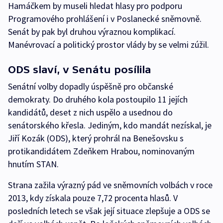
Hamáčkem by museli hledat hlasy pro podporu
Programového prohlášení i v Poslanecké sněmovně.
Senát by pak byl druhou výraznou komplikací.
Manévrovací a politický prostor vlády by se velmi zúžil.
ODS slaví, v Senátu posílila
Senátní volby dopadly úspěšně pro občanské
demokraty. Do druhého kola postoupilo 11 jejích
kandidátů, deset z nich uspělo a usednou do
senátorského křesla. Jediným, kdo mandát nezískal, je
Jiří Kozák (ODS), který prohrál na Benešovsku s
protikandidátem Zdeňkem Hrabou, nominovaným
hnutím STAN.
Strana zažila výrazný pád ve sněmovních volbách v roce
2013, kdy získala pouze 7,72 procenta hlasů. V
posledních letech se však její situace zlepšuje a ODS se