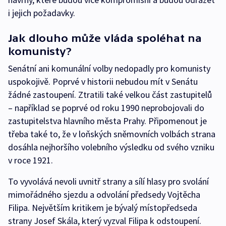
i jejich požadavky.
Jak dlouho může vláda spoléhat na
komunisty?
Senátní ani komunální volby nedopadly pro komunisty
uspokojivě. Poprvé v historii nebudou mít v Senátu
žádné zastoupení. Ztratili také velkou část zastupitelů
– například se poprvé od roku 1990 neprobojovali do
zastupitelstva hlavního města Prahy. Připomenout je
třeba také to, že v loňských sněmovních volbách strana
dosáhla nejhoršího volebního výsledku od svého vzniku
v roce 1921.
To vyvolává nevoli uvnitř strany a sílí hlasy pro svolání
mimořádného sjezdu a odvolání předsedy Vojtěcha
Filipa. Největším kritikem je bývalý místopředseda
strany Josef Skála, který vyzval Filipa k odstoupení.