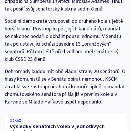
případě: na Šumpersku zvítězil Miroslav Adámek. Hnutí
tak posílí svůj senátorský klub na sedm členů.
Sociální demokraté vstupovali do druhého kola s ještě
horší bilancí. Postoupilo pět jejích kandidátů, mandát
se nakonec podařilo obhájit pouze jednomu. V Senátu
tak po ustavující schůzi zasedne 13 „oranžových“
senátorů. Přitom ještě před volbami měl senátorský
klub ČSSD 23 členů.
Dohromady budou mít obě vládní strany 20 senátorů. O
hlasy komunistů se v Senátu opírat nemohou, KSČM
ztratila své zastoupení v horní komoře úplně, o mandát
chomutovského senátora přišla již v prvním kole a v
Karviné se Miladě Halíkové uspět nepodařilo.
ODKAZ
Výsledky senátních voleb v jednotlivých