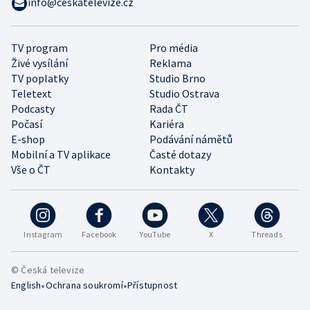
info@ceskatelevize.cz
TV program
Pro média
Živé vysílání
Reklama
TV poplatky
Studio Brno
Teletext
Studio Ostrava
Podcasty
Rada ČT
Počasí
Kariéra
E-shop
Podávání námětů
Mobilní a TV aplikace
Časté dotazy
Vše o ČT
Kontakty
Instagram
Facebook
YouTube
X
Threads
© Česká televize
•
•
English
Ochrana soukromí
Přístupnost