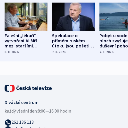
Falešní „lékaři“
Spekulace o
Pobyt u vodn
vytvoření AI šíří
přímém ruském
ploch zvyšuje
mezi staršími
útoku jsou pošetilé,
duševní poho
Poláky nebezpečné
míní estonský
ukázala
8. 8. 2026
7. 8. 2026
7. 8. 2026
zdravotní rady
bezpečnostní
mezinárodní 
expert
Divácké centrum
každý všední den:
8:00—16:00 hodin
261 136 113