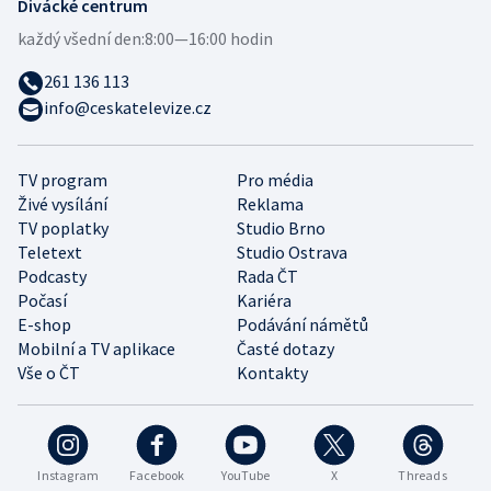
Divácké centrum
každý všední den:
8:00—16:00 hodin
261 136 113
info@ceskatelevize.cz
TV program
Pro média
Živé vysílání
Reklama
TV poplatky
Studio Brno
Teletext
Studio Ostrava
Podcasty
Rada ČT
Počasí
Kariéra
E-shop
Podávání námětů
Mobilní a TV aplikace
Časté dotazy
Vše o ČT
Kontakty
Instagram
Facebook
YouTube
X
Threads