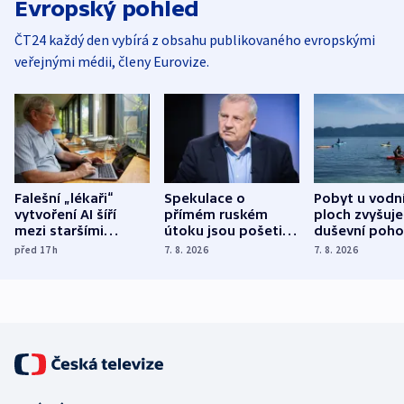
Evropský pohled
ČT24 každý den vybírá z obsahu publikovaného evropskými
veřejnými médii, členy Eurovize.
Falešní „lékaři“
Spekulace o
Pobyt u vodn
vytvoření AI šíří
přímém ruském
ploch zvyšuje
mezi staršími
útoku jsou pošetilé,
duševní poho
Poláky nebezpečné
míní estonský
ukázala
před 17
h
7. 8. 2026
7. 8. 2026
zdravotní rady
bezpečnostní
mezinárodní 
expert