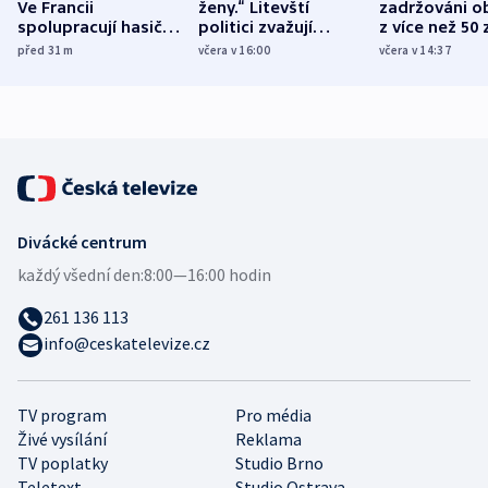
Ve Francii
ženy.“ Litevští
zadržováni o
spolupracují hasiči z
politici zvažují
z více než 50 
různých zemí
dohodu o
Bojovali na s
před 31
m
včera v 16:00
včera v 14:37
demografii
Ruska
Divácké centrum
každý všední den:
8:00—16:00 hodin
261 136 113
info@ceskatelevize.cz
TV program
Pro média
Živé vysílání
Reklama
TV poplatky
Studio Brno
Teletext
Studio Ostrava