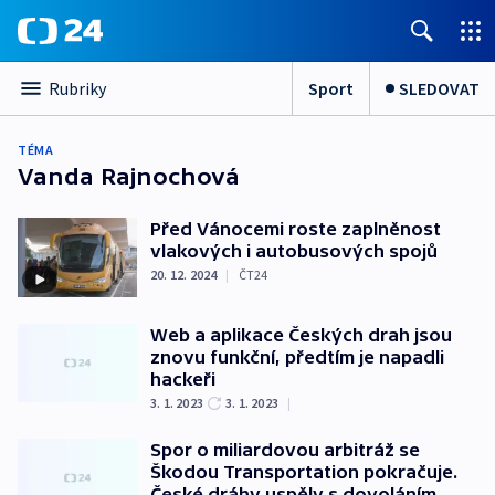
Sport
SLEDOVAT
Rubriky
TÉMA
Vanda Rajnochová
Před Vánocemi roste zaplněnost
vlakových i autobusových spojů
20. 12. 2024
|
ČT24
Web a aplikace Českých drah jsou
znovu funkční, předtím je napadli
hackeři
3. 1. 2023
3. 1. 2023
|
Spor o miliardovou arbitráž se
Škodou Transportation pokračuje.
České dráhy uspěly s dovoláním