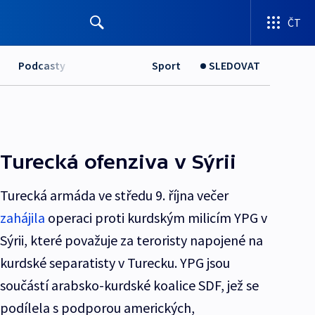
ČT
Podcasty
Sport
SLEDOVAT
Turecká ofenziva v Sýrii
Turecká armáda ve středu 9. října večer
zahájila
operaci proti kurdským milicím YPG v
Sýrii, které považuje za teroristy napojené na
kurdské separatisty v Turecku. YPG jsou
součástí arabsko-kurdské koalice SDF, jež se
podílela s podporou amerických,