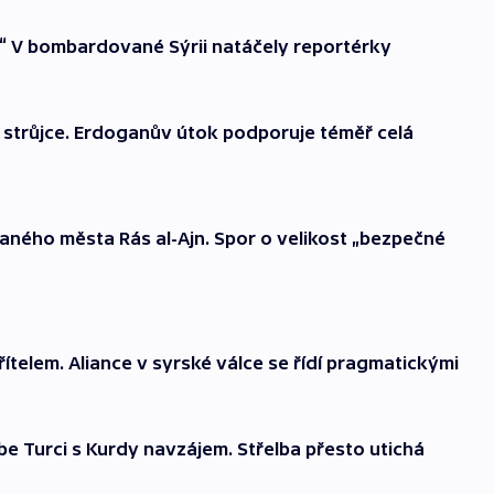
yč.“ V bombardované Sýrii natáčely reportérky
jího strůjce. Erdoganův útok podporuje téměř celá
aného města Rás al-Ajn. Spor o velikost „bezpečné
ítelem. Aliance v syrské válce se řídí pragmatickými
ebe Turci s Kurdy navzájem. Střelba přesto utichá