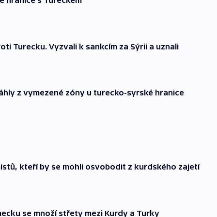
ské hranice s Tureckem
ti Turecku. Vyzvali k sankcím za Sýrii a uznali
táhly z vymezené zóny u turecko-syrské hranice
tů, kteří by se mohli osvobodit z kurdského zajetí
mecku se množí střety mezi Kurdy a Turky