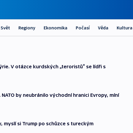
Svět
Regiony
Ekonomika
Počasí
Věda
Kultura
ie. V otázce kurdských „teroristů“ se lídři s
t. NATO by neubránilo východní hranici Evropy, míní
, myslí si Trump po schůzce s tureckým