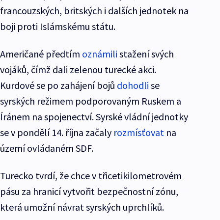
francouzských, britských i dalších jednotek na
boji proti Islámskému státu.
Američané předtím
oznámili
stažení svých
vojáků, čímž dali zelenou turecké akci.
Kurdové se po zahájení bojů
dohodli
se
syrských režimem podporovaným Ruskem a
Íránem na spojenectví. Syrské vládní jednotky
se v pondělí 14. října začaly
rozmísťovat
na
území ovládaném SDF.
Turecko tvrdí, že chce v třicetikilometrovém
pásu za hranicí vytvořit bezpečnostní zónu,
která umožní návrat syrských uprchlíků.