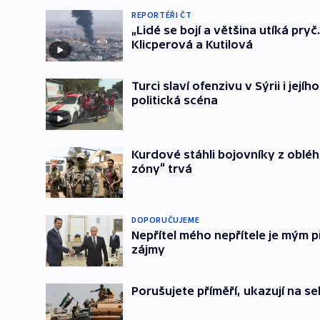
REPORTÉŘI ČT
„Lidé se bojí a většina utíká pr
Klicperová a Kutilová
Turci slaví ofenzivu v Sýrii i je
politická scéna
Kurdové stáhli bojovníky z obléh
zóny“ trvá
DOPORUČUJEME
Nepřítel mého nepřítele je mým př
zájmy
Porušujete příměří, ukazují na s