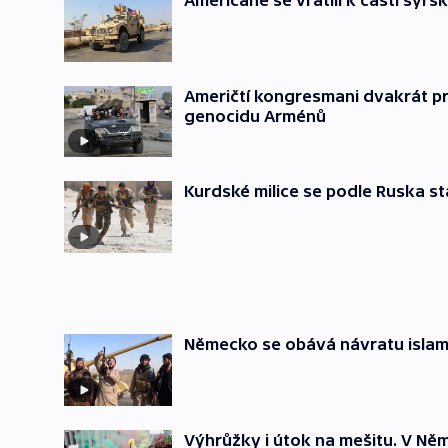
Američané se vrátili k části syr
Američtí kongresmani dvakrát pro
genocidu Arménů
Kurdské milice se podle Ruska s
Německo se obává návratu islamis
Výhrůžky i útok na mešitu. V Ně