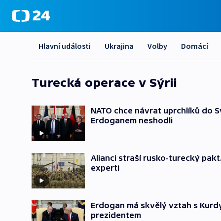
Hlavní události
Ukrajina
Volby
Domácí
Turecká operace v Sýrii
NATO chce návrat uprchlíků do Sýr
Erdoganem neshodli
Alianci straší rusko-turecký pak
experti
Erdogan má skvělý vztah s Kurdy
prezidentem