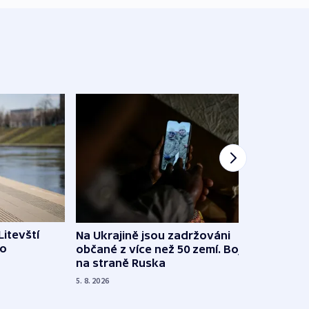
Litevští
Na Ukrajině jsou zadržováni
Španě
 o
občané z více než 50 zemí. Bojovali
dosta
na straně Ruska
4. 8. 20
5. 8. 2026