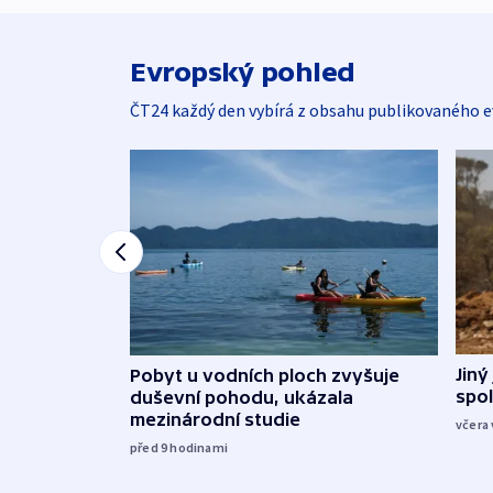
Evropský pohled
ČT24 každý den vybírá z obsahu publikovaného e
Jiný
Pobyt u vodních ploch zvyšuje
spol
duševní pohodu, ukázala
mezinárodní studie
včera 
před 9
hodinami