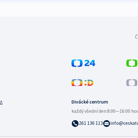
Č
Divácké centrum
ů
každý všední den:
8:00—16:00 ho
261 136 113
info@ceskate