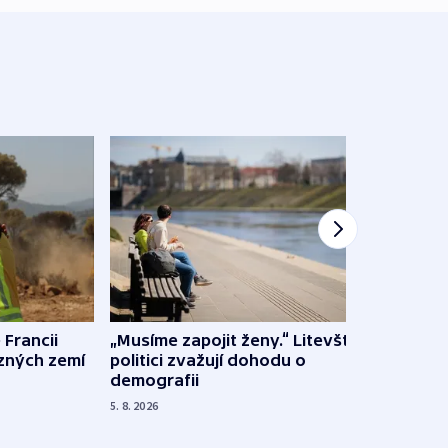
 Francii
„Musíme zapojit ženy.“ Litevští
Na Uk
ůzných zemí
politici zvažují dohodu o
občan
demografii
na s
5. 8. 2026
5. 8. 20