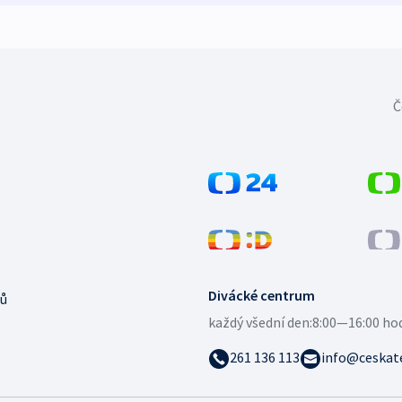
Č
Divácké centrum
ů
každý všední den:
8:00—16:00 ho
261 136 113
info@ceskate