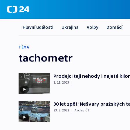
Hlavní události
Ukrajina
Volby
Domácí
TÉMA
tachometr
Prodejci tají nehody i najeté kil
8. 11. 2023
|
30 let zpět: Nešvary pražských t
23. 5. 2022
|
Archiv ČT