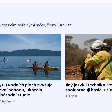
vropskými veřejnými médii, členy Eurovize.
Jiný jazyk i technika. Ve
t u vodních ploch zvyšuje
spolupracují hasiči z r
evní pohodu, ukázala
inárodní studie
6. 8. 2026
22
hodinami