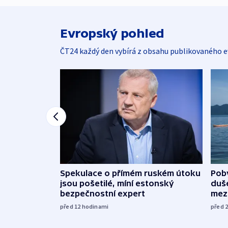
Evropský pohled
ČT24 každý den vybírá z obsahu publikovaného e
Spekulace o přímém ruském útoku
Poby
jsou pošetilé, míní estonský
duš
bezpečnostní expert
mez
před 12
hodinami
před 