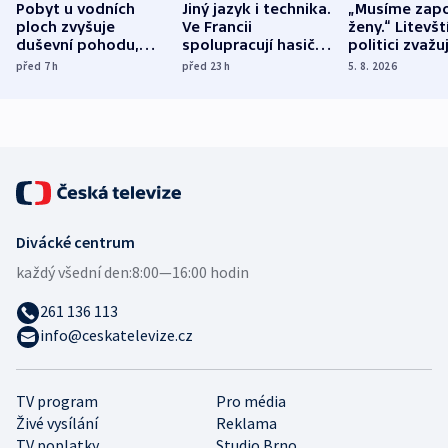
Pobyt u vodních
Jiný jazyk i technika.
„Musíme zapo
ploch zvyšuje
Ve Francii
ženy.“ Litevšt
duševní pohodu,
spolupracují hasiči z
politici zvažuj
ukázala
různých zemí
dohodu o
před 7
h
před 23
h
5. 8. 2026
mezinárodní studie
demografii
Divácké centrum
každý všední den:
8:00—16:00 hodin
261 136 113
info@ceskatelevize.cz
TV program
Pro média
Živé vysílání
Reklama
TV poplatky
Studio Brno