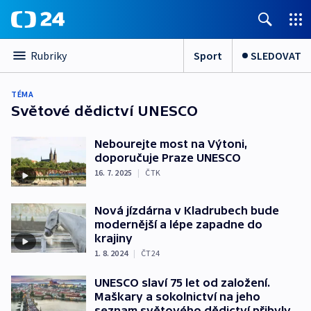
Sport
SLEDOVAT
Rubriky
TÉMA
Světové dědictví UNESCO
Nebourejte most na Výtoni,
doporučuje Praze UNESCO
16. 7. 2025
|
ČTK
Nová jízdárna v Kladrubech bude
modernější a lépe zapadne do
krajiny
1. 8. 2024
|
ČT24
UNESCO slaví 75 let od založení.
Maškary a sokolnictví na jeho
seznam světového dědictví přibyly