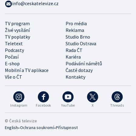
info@ceskatelevize.cz
TV program
Pro média
Živé vysílání
Reklama
TV poplatky
Studio Brno
Teletext
Studio Ostrava
Podcasty
Rada ČT
Počasí
Kariéra
E-shop
Podávání námětů
Mobilní a TV aplikace
Časté dotazy
Vše o ČT
Kontakty
Instagram
Facebook
YouTube
X
Threads
© Česká televize
•
•
English
Ochrana soukromí
Přístupnost