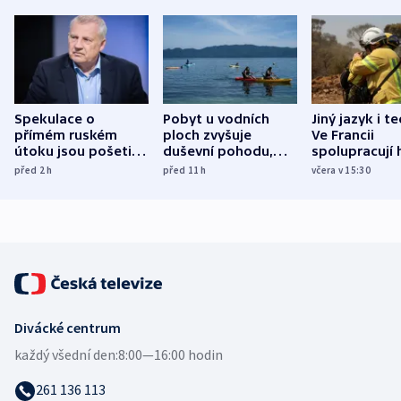
Spekulace o
Pobyt u vodních
Jiný jazyk i t
přímém ruském
ploch zvyšuje
Ve Francii
útoku jsou pošetilé,
duševní pohodu,
spolupracují h
míní estonský
ukázala
různých zemí
před 2
h
před 11
h
včera v 15:30
bezpečnostní
mezinárodní studie
expert
Divácké centrum
každý všední den:
8:00—16:00 hodin
261 136 113