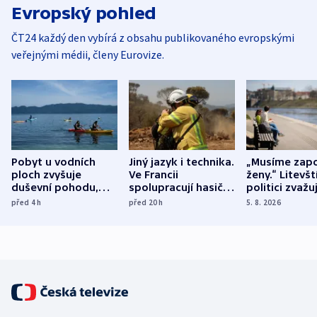
Evropský pohled
ČT24 každý den vybírá z obsahu publikovaného evropskými
veřejnými médii, členy Eurovize.
Pobyt u vodních
Jiný jazyk i technika.
„Musíme zapo
ploch zvyšuje
Ve Francii
ženy.“ Litevšt
duševní pohodu,
spolupracují hasiči z
politici zvažuj
ukázala
různých zemí
dohodu o
před 4
h
před 20
h
5. 8. 2026
mezinárodní studie
demografii