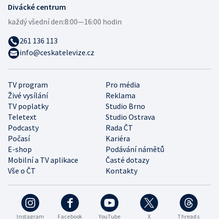
Divácké centrum
každý všední den:
8:00—16:00 hodin
261 136 113
info@ceskatelevize.cz
TV program
Pro média
Živé vysílání
Reklama
TV poplatky
Studio Brno
Teletext
Studio Ostrava
Podcasty
Rada ČT
Počasí
Kariéra
E-shop
Podávání námětů
Mobilní a TV aplikace
Časté dotazy
Vše o ČT
Kontakty
Instagram
Facebook
YouTube
X
Threads