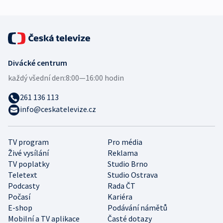
Divácké centrum
každý všední den:
8:00—16:00 hodin
261 136 113
info@ceskatelevize.cz
TV program
Pro média
Živé vysílání
Reklama
TV poplatky
Studio Brno
Teletext
Studio Ostrava
Podcasty
Rada ČT
Počasí
Kariéra
E-shop
Podávání námětů
Mobilní a TV aplikace
Časté dotazy