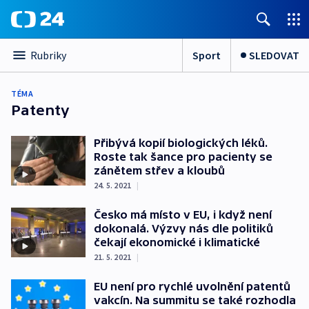
Sport
SLEDOVAT
Rubriky
TÉMA
Patenty
Přibývá kopií biologických léků.
Roste tak šance pro pacienty se
zánětem střev a kloubů
24. 5. 2021
|
Česko má místo v EU, i když není
dokonalá. Výzvy nás dle politiků
čekají ekonomické i klimatické
21. 5. 2021
|
EU není pro rychlé uvolnění patentů
vakcín. Na summitu se také rozhodla