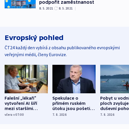
podpořit zaměstnanost
8. 5. 2021
8. 5. 2021
|
Evropský pohled
ČT24 každý den vybírá z obsahu publikovaného evropskými
veřejnými médii, členy Eurovize.
Falešní „lékaři“
Spekulace o
Pobyt u vodn
vytvoření AI šíří
přímém ruském
ploch zvyšuje
mezi staršími
útoku jsou pošetilé,
duševní poho
Poláky nebezpečné
míní estonský
ukázala
včera v 07:00
7. 8. 2026
7. 8. 2026
zdravotní rady
bezpečnostní
mezinárodní 
expert