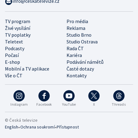
info@ceskatelevize.cz
TV program
Pro média
Živé vysílání
Reklama
TV poplatky
Studio Brno
Teletext
Studio Ostrava
Podcasty
Rada ČT
Počasí
Kariéra
E-shop
Podávání námětů
Mobilní a TV aplikace
Časté dotazy
Vše o ČT
Kontakty
Instagram
Facebook
YouTube
X
Threads
© Česká televize
•
•
English
Ochrana soukromí
Přístupnost