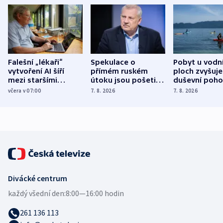
Falešní „lékaři“
Spekulace o
Pobyt u vodn
vytvoření AI šíří
přímém ruském
ploch zvyšuje
mezi staršími
útoku jsou pošetilé,
duševní poho
Poláky nebezpečné
míní estonský
ukázala
včera v 07:00
7. 8. 2026
7. 8. 2026
zdravotní rady
bezpečnostní
mezinárodní 
expert
Divácké centrum
každý všední den:
8:00—16:00 hodin
261 136 113