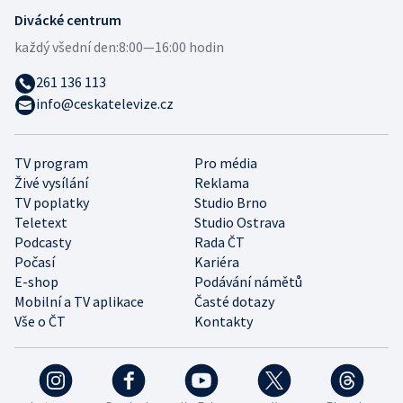
Divácké centrum
každý všední den:
8:00—16:00 hodin
261 136 113
info@ceskatelevize.cz
TV program
Pro média
Živé vysílání
Reklama
TV poplatky
Studio Brno
Teletext
Studio Ostrava
Podcasty
Rada ČT
Počasí
Kariéra
E-shop
Podávání námětů
Mobilní a TV aplikace
Časté dotazy
Vše o ČT
Kontakty