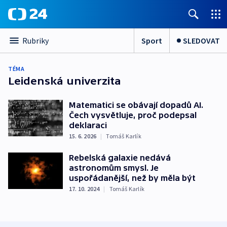
Sport
SLEDOVAT
Rubriky
TÉMA
Leidenská univerzita
Matematici se obávají dopadů AI.
Čech vysvětluje, proč podepsal
deklaraci
15. 6. 2026
|
Tomáš Karlík
Rebelská galaxie nedává
astronomům smysl. Je
uspořádanější, než by měla být
17. 10. 2024
|
Tomáš Karlík