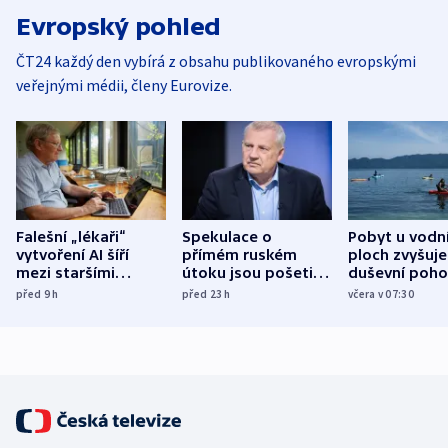
Evropský pohled
ČT24 každý den vybírá z obsahu publikovaného evropskými
veřejnými médii, členy Eurovize.
Falešní „lékaři“
Spekulace o
Pobyt u vodn
vytvoření AI šíří
přímém ruském
ploch zvyšuje
mezi staršími
útoku jsou pošetilé,
duševní poho
Poláky nebezpečné
míní estonský
ukázala
před 9
h
před 23
h
včera v 07:30
zdravotní rady
bezpečnostní
mezinárodní 
expert